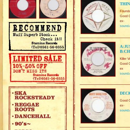
THIN
Founda
Good C
ex-
sound
A:JU
B:CH
Killer V
Good C
ex
sound
DECK
Good C
ex-
sound