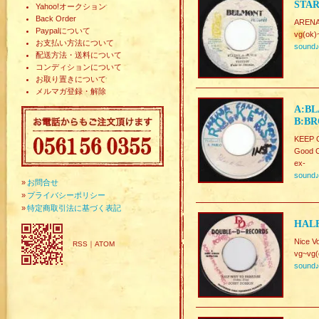
STAR
Yahoo!オークション
Back Order
AREN
Paypalについて
vg(ok)
お支払い方法について
sound
配送方法・送料について
コンディションについて
お取り置きについて
メルマガ登録・解除
A:BL
B:BR
KEEP 
Good C
ex-
sound
»
お問合せ
»
プライバシーポリシー
»
特定商取引法に基づく表記
HALF
Nice V
RSS
｜
ATOM
vg~vg(
sound