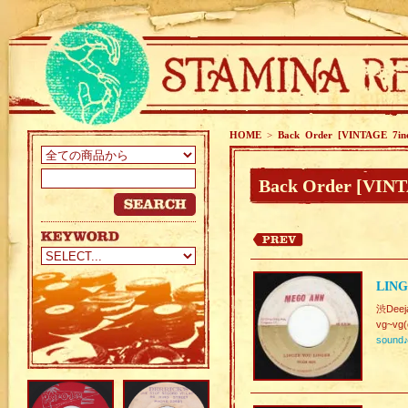
HOME
>
Back Order [VINTAGE 7in
Back Order [VINT
LING
渋Deej
vg~vg(
sound