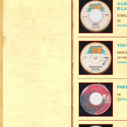
A:LI
B:LA
STAPL
vg
sound
YOUN
NINA 
vg~vg(
sound
PART
vg
sound