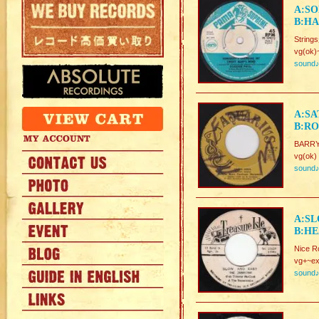
A:SO
B:HA
Strin
vg(ok)
sound
A:SA
B:RO
BARRY
vg(ok)
sound
A:SL
B:HE
Nice R
vg+~ex
sound