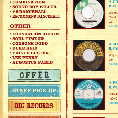
A:C
B:VE
Wicked
Good C
ex-
sound
A:M
B:PA
Very 
vg+
sound
A:FA
B:WH
Early 
vg(ok)
sound