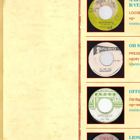
B:VE
LOOSER
vg+
sound
OH M
PRESS
vg(ok)
sound
OFFI
Old Big
vg+~ex
sound
LION