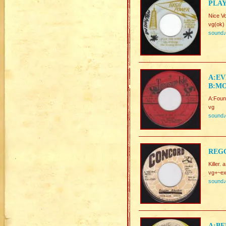
PLAY
Nice V
vg(ok)
sound
A:EV
B:M
A:Foun
vg
sound
REGG
Killer
vg+~ex
sound
A:BE