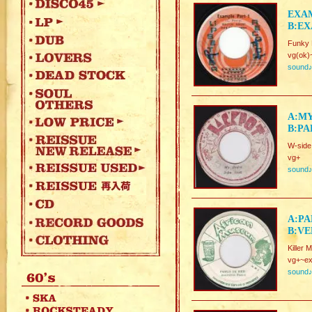
EXAM
B:EX
Funky 
vg(ok)
sound
A:MY
B:PA
W-side
vg+
sound
A:PA
B:VE
Killer 
vg+~ex
sound