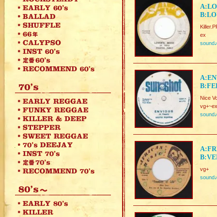
A:LO
B:LO
Kille
ex
sound
A:EN
B:FE
Nice V
vg+~ex
sound
A:FR
B:VE
vg+
sound