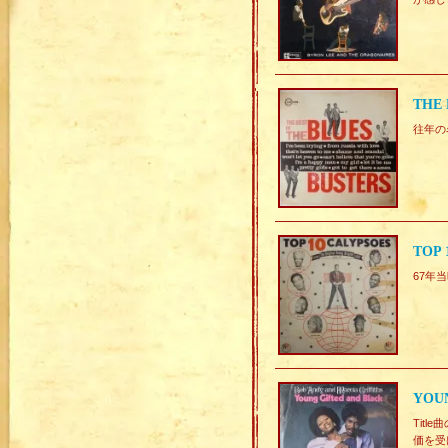
THE 
往年の
TOP 
67年当
YOUN
Titl
価を受