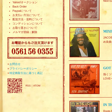
Nice 
Yahoo!オークション
Back Order
Paypalについて
お支払い方法について
配送方法・送料について
コンディションについて
お取り置きについて
MIXE
メルマガ登録・解除
JACO
め良曲
»
お問合せ
GOT 
»
プライバシーポリシー
»
特定商取引法に基づく表記
熱くソウ
LOV
RSS
｜
ATOM
IN T
Root