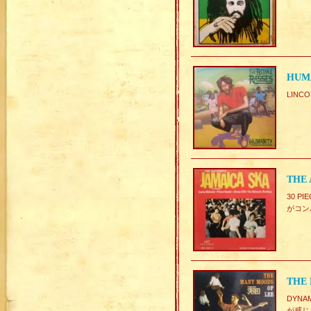
HUMA
LIN
THE 
30 P
がコン
THE 
DYNA
が感じら