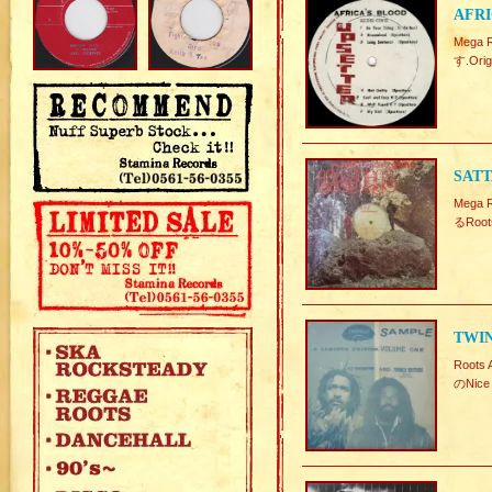
AFRI
Mega
す.Origi
SATT
Mega
るRoot
TWI
Root
のNice