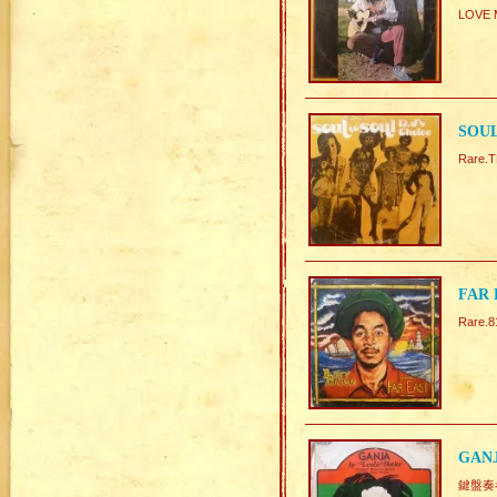
LOVE
SOUL
Rare.
FAR 
Rar
GANJ
鍵盤奏者L