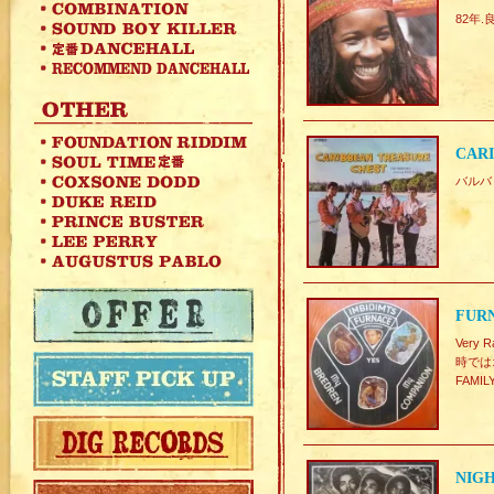
82年.
CARI
バルバド
FURN
Ver
時では
FAM
NIGH