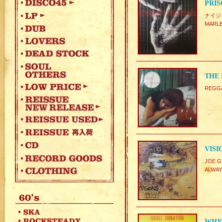
PRIS
ナイジェ
MARL
THE 
REGG
VISI
JOE 
ALWA
WHY 