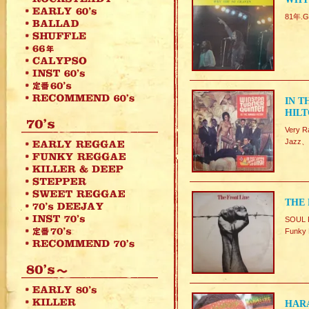
81年.Gr
IN T
HIL
Very
Jazz
THE 
SOUL 
Funk
HARA