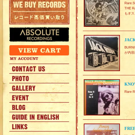
Rare.
THE 
もオス
JACK
BURNI
が内容は
KNOW
Rare R
FREE