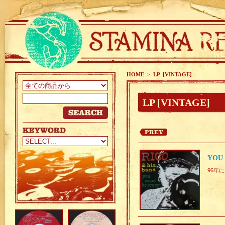
HOME
>
LP [VINTAGE]
LP [VINTAGE]
YOU 
96年に