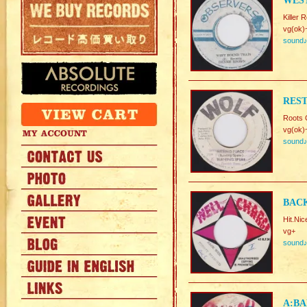
WEST
Killer 
vg(ok)
sound
REST
Roots 
vg(ok)
sound
BAC
Hit.Nic
vg+
sound
A:BA