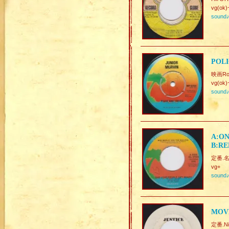
vg(ok)
sound
POLI
映画Ro
vg(ok)
sound
A:ON
B:R
定番.名曲
vg+
sound
MOV
定番.Ni