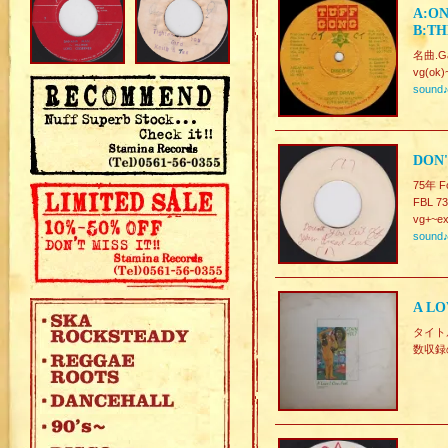
A:ON
B:TH
名曲.Ga
vg(ok)
sound
DON'
75年 Fo
FBL 7
vg+~ex
sound
A LO
タイトル
数収録のG