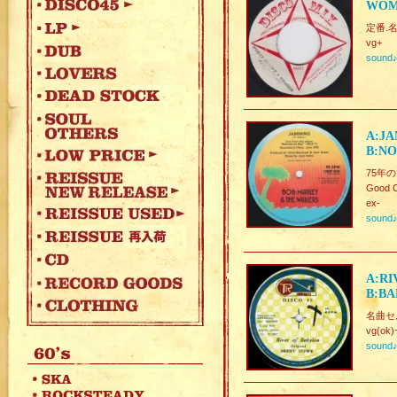
WOMA
定番.名曲
vg+
sound
A:JA
B:NO
75年
Good C
ex-
sound
A:RI
B:BA
名曲セルフ
vg(ok)
sound