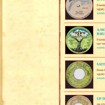
Found
vg(ok)
sound
A:MO
B:RU
Found
vg+~ex
sound
SATT
Roots 
vg(ok)
sound
UP T
I'M S