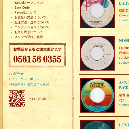
Yahoo!オークション
B:LI
Back Order
初期名曲.
Paypalについて
vg~vg(
お支払い方法について
sound
配送方法・送料について
コンディションについて
お取り置きについて
メルマガ登録・解除
NONE
Foun
Wicked
vg(ok)
sound
»
お問合せ
»
プライバシーポリシー
A:IS
»
特定商取引法に基づく表記
B:CR
定番 
RSS
｜
ATOM
vg+
sound
LOVE