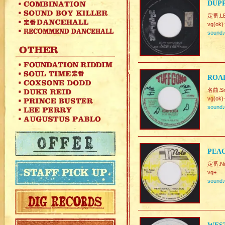
DUPP
定番.L
vg(ok)
sound
ROAD
名曲.Sm
vg(ok)
sound
PEAC
定番.Nic
vg+
sound