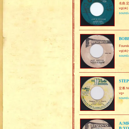
名曲.定番
vg(ok)
sound
BOBB
Found
vg(ok)
sound
STEP
定番.Ni
vg+
sound
A:MR
B:YO