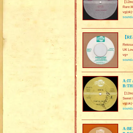
【12in
Rare.
vg(ok)
sound
【RE
Reissu
UK Lov
vg+
sound
A:IT
B:TH
【12in
Sweet 
vg(ok)
sound
A:BE