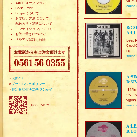
vg+~ex
Yahoo!オークション
sound
Back Order
Paypalについて
お支払い方法について
配送方法・送料について
B:GO
コンディションについて
A:I'
お取り置きについて
メルマガ登録・解除
Deep 
Good C
ex-
sound
A:SI
»
お問合せ
B:SI
»
プライバシーポリシー
»
特定商取引法に基づく表記
【12inc
UK Lov
vg(ok)
RSS
｜
ATOM
sound
A:LE
B:LO