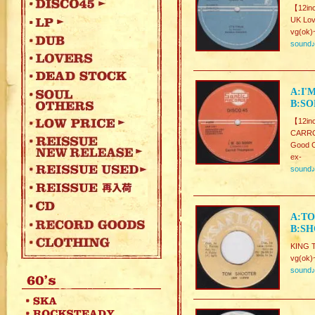
【12in
UK Lov
vg(ok)
sound
A:I'
B:SO
【12in
CARR
Good C
ex-
sound
A:TO
B:SH
KING 
vg(ok)
sound