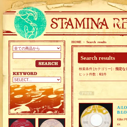
HOME
>
Search results
Search results
検索条件 [カテゴリー]：
指定な
ヒット件数：
61
件
A:LO
B:LO
Kille
ex