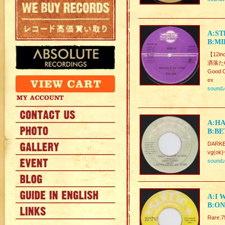
A:ST
B:MI
【12in
洒落たGo
Good C
ex
sound
A:HA
B:BE
DARKE
vg(ok)
sound
A:I 
B:ON
Rare.