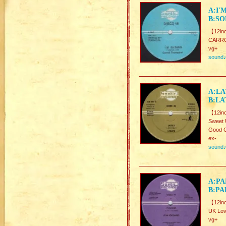
A:I'
B:SO
【12in
CARR
vg+
sound
A:LA
B:LA
【12in
Sweet 
Good C
ex-
sound
A:PA
B:PA
【12in
UK Lov
vg+