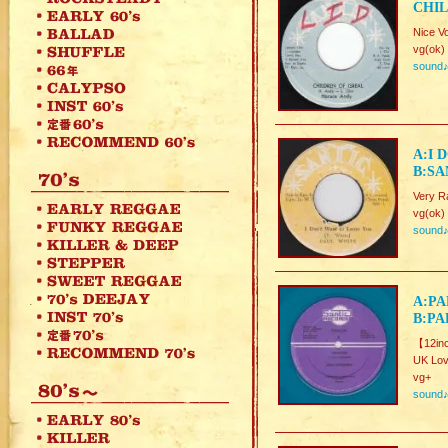
CHIL
Nice V
vg(ok)
sound
A:I 
B:SA
Very R
vg(ok)
sound
A:PA
B:PA
【12inc
UK Lov
vg+
sound