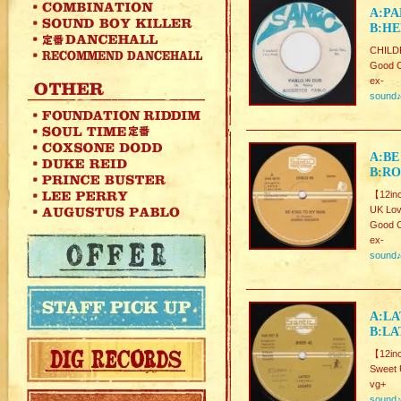
A:PA
B:HE
CHILDR
Good C
ex-
sound
A:BE
B:RO
【12in
UK Lov
Good C
ex-
sound
A:LA
B:LA
【12in
Sweet 
vg+
sound