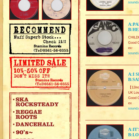
sound
A:PA
B:HE
CHILD
Good C
ex-
sound
A:I 
B:SA
【12in
UK Lov
Good C
ex
sound
A:IT
B:LO