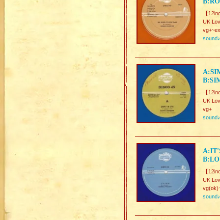
B:RO
【12inc
UK Lov
vg+~ex
sound
A:SI
B:SI
【12inc
UK Lov
vg+
sound
A:IT
B:LO
【12inc
UK Lov
vg(ok)
sound