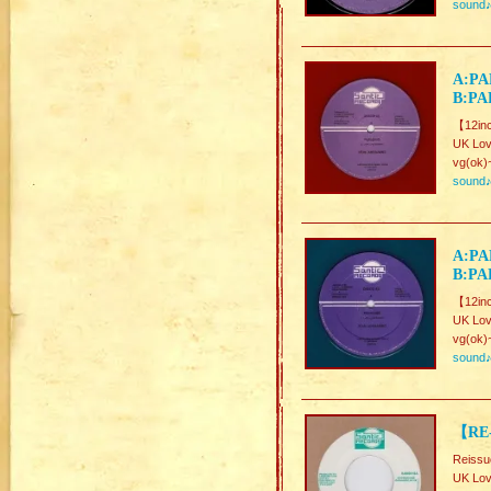
sound
A:PA
B:PA
【12inc
UK Lov
vg(ok)
sound
A:PA
B:PA
【12inc
UK Lov
vg(ok)
sound
【RE
Reissu
UK Lov