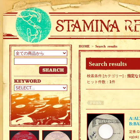
HOME
>
Search results
Search results
検索条件 [カテゴリー]：
指定な
ヒット件数：
1
件
A:AL
B:BA
定番.Gre
vg(ok)