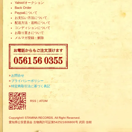
Yahoo!オークション
Back Order
Paypalについて
お支払い方法について
配送方法・送料について
コンディションについて
お取り置きについて
メルマガ登録・解除
»
お問合せ
»
プライバシーポリシー
»
特定商取引法に基づく表記
RSS
｜
ATOM
Copyright© STAMINA RECORDS. All Right Reserved.
愛知県公安委員会 古物商許可証第542521606800号 武田 佳樹