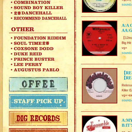
sound
A:A 
AA:
【12in
Big Hit
vg+
sound
【RE-
【RE-
Reissu
Kille
vg+~ex
sound
A:MY
B:IT