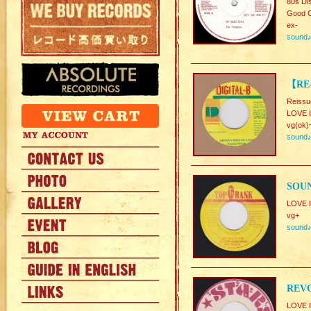
80s Di
Good C
ex-
sound
【RE
Reissu
LOVE 
vg(ok)
sound
SOUN
LOVE 
vg+
sound
REVO
LOVE 