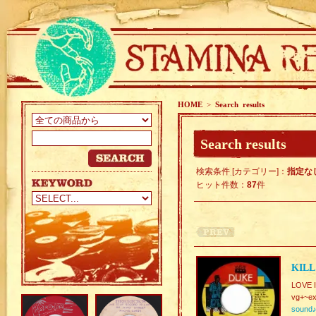
HOME
>
Search results
Search results
検索条件 [カテゴリー]：
指定な
ヒット件数：
87
件
KILL
LOVE 
vg+~ex
sound