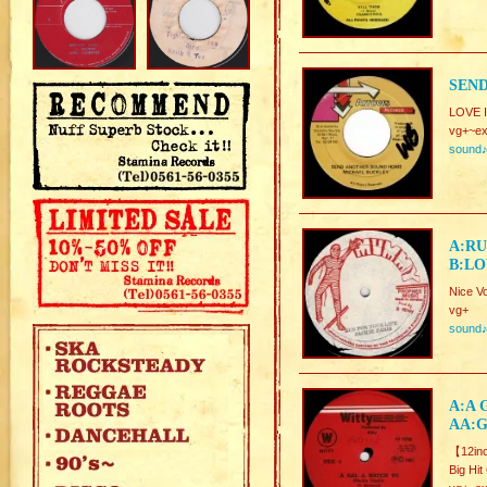
SEN
LOVE I
vg+~ex
sound
A:RU
B:LO
Nice V
vg+
sound
A:A 
AA:
【12in
Big Hit