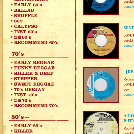
vg(ok)
sound
SEN
LOVE I
vg(ok)
sound
【RE-
Reissu
LOVE 
vg+
sound
A:LO
B:IT
Rocks
vg(ok)