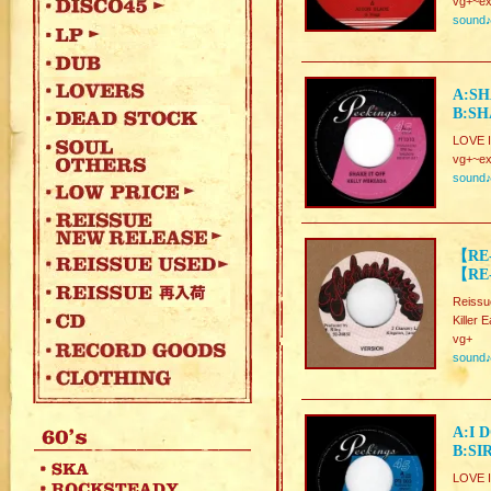
vg+~ex
sound
A:SH
B:SH
LOVE I
vg+~ex
sound
【RE-
【RE-
Reissu
Kille
vg+
sound
A:I 
B:SI
LOVE 