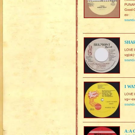
PUNAN
Good C
ex-
sound
SHAR
LOVE 
vg(ok)
sound
I WA
LOVE 
vg+~ex
sound
A:A 