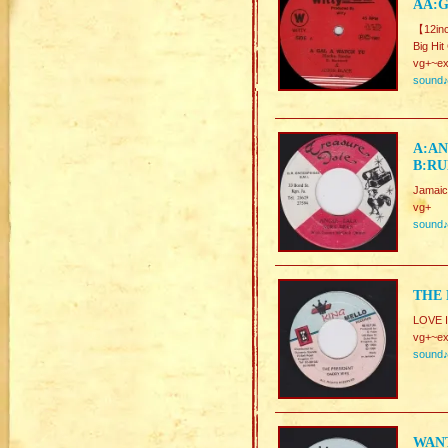
AA:
【12in
Big Hit
vg+~ex
sound
A:AN
B:RU
Jamaic
vg+
sound
THE 
LOVE 
vg+~ex
sound
WANT