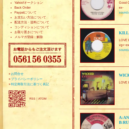
Yahoo!オークション
Good C
Back Order
ex-
Paypalについて
sound
お支払い方法について
配送方法・送料について
コンディションについて
お取り置きについて
KILL
メルマガ登録・解除
LOVE 
vg+~ex
sound
»
お問合せ
WICK
»
プライバシーポリシー
LOVE 
»
特定商取引法に基づく表記
RSS
｜
ATOM
A:AN
B:RU