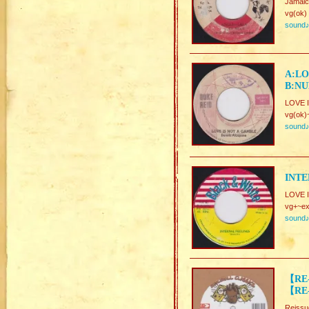
Jamaic
vg(ok)
sound
A:LO
B:NU
LOVE I
vg(ok)
sound
INTE
LOVE 
vg+~ex
sound
【RE-
【RE-
Reiss