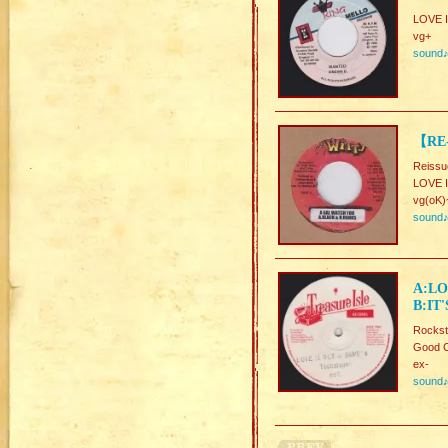
LOVE 
vg+
sound
【RE-
Reissu
LOVE 
vg(oK)
sound
A:LO
B:IT
Rocks
Good C
ex-
sound