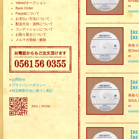
60's期
Yahoo!オークション
m
Back Order
sound
Paypalについて
お支払い方法について
配送方法・送料について
コンディションについて
【RE
お取り置きについて
【RE
メルマガ登録・解除
再発-Col
初7in
m
sound
»
お問合せ
【RE
»
プライバシーポリシー
【RE
»
特定商取引法に基づく表記
再発-Col
SOUL
m
RSS
｜
ATOM
sound
【RE
【RE】