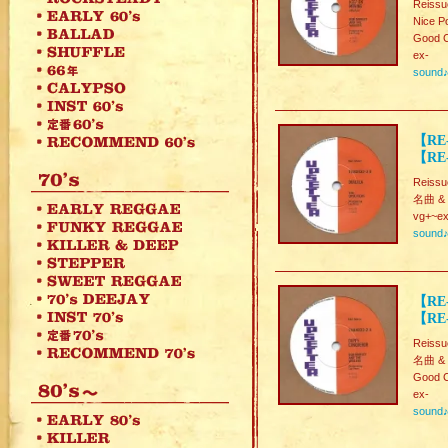
Reissu
Nice P
Good C
ex-
sound
【RE
【RE-
Reissu
名曲 & 
vg+~ex
sound
【RE
【RE-
Reissu
名曲 & 
Good C
ex-
sound