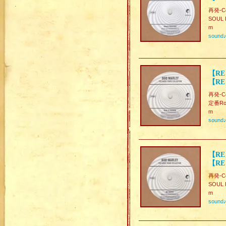
再発-Col
SOUL 
m
sound
【RE】
【RE
再発-Col
定番Root
m
sound
【RE
【RE】
再発-Col
SOUL
m
sound