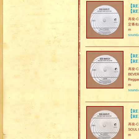
【RE】
【RE
再発-Col
定番名曲 
m
sound
【RE
【RE】
再発-Col
BEVE
Reggae
m
sound
【RE
【RE】
再発-Col
SOUL
m