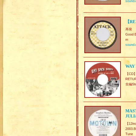
sound
【RE
再発
Good E
m
sound
WAY 
【CD
RETUR
全編Stu
MAST
JULI
【12in
2003
Tune