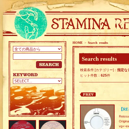
HOME
>
Search results
Search results
検索条件 [カテゴリー]：
指定な
ヒット件数：
625
件
【RE-
Reissu
Origin
vg+~ex