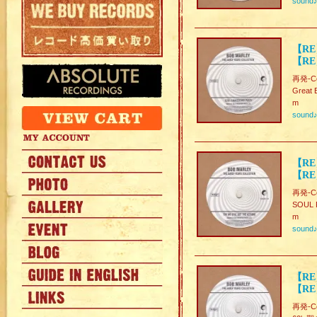
sound
【RE
【RE】
再発-Col
Great 
m
sound
【RE】
【RE
再発-Col
SOUL 
m
sound
【RE】
【RE
再発-Col