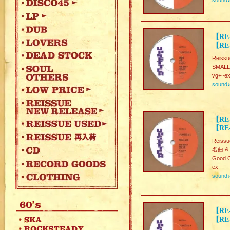
sound
【RE
【RE-
Reissu
SMALL 
vg+~ex
sound
【RE
【RE-
Reissu
名曲 & M
Good C
ex-
sound
【RE
【RE