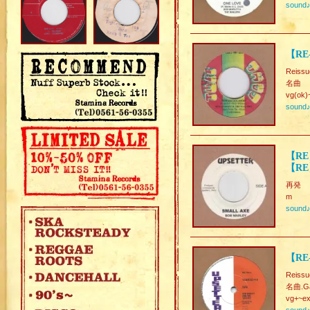
sound
【RE-
Reissu
名曲
vg(ok)
sound
【RE
【RE
再発
m
sound
【RE-
Reissu
名曲.Ga
vg+~ex