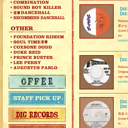
【RE
【RE-
Reissu
柔かな
Good C
ex-
sound
【RE-
Reissu
Origina
vg+~ex
sound
【RE
【RE
再発-Col
Great 
m