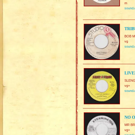
m
sound
TRIB
BOB 
vg
sound
LIVE
SLENG
vg+
sound
NO O
MR BR
vg+