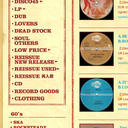
【12in
81年 UK
vg(ok)
sound
A:BE
B:RO
【12in
UK Lov
vg+
sound
A:IT
B:LO
【12in
UK Lov
vg(ok)
sound