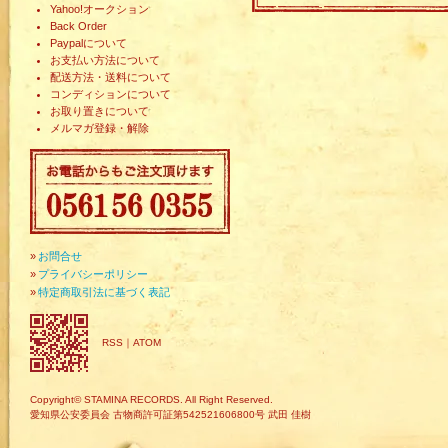
Yahoo!オークション
Back Order
Paypalについて
お支払い方法について
配送方法・送料について
コンディションについて
お取り置きについて
メルマガ登録・解除
»
お問合せ
»
プライバシーポリシー
»
特定商取引法に基づく表記
RSS
｜
ATOM
Copyright© STAMINA RECORDS. All Right Reserved.
愛知県公安委員会 古物商許可証第542521606800号 武田 佳樹