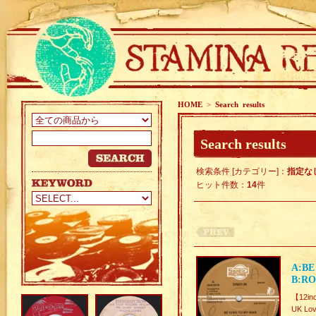
HOME
>
Search results
Search results
検索条件 [カテゴリー]：
指定な
ヒット件数：
14
件
A:BE
B:RO
【12in
UK Lov