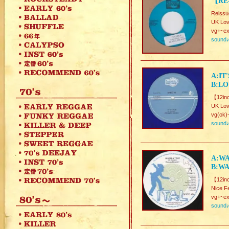
【RE-
Reissu
UK Lov
vg+~ex
sound
A:IT
B:LO
【12inc
UK Lov
vg(ok)
sound
A:WA
B:W
【12in
Nice F
vg+~ex
sound