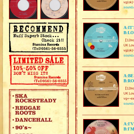
vg(ok)
sound
A:IT
B:LO
【12in
UK Lov
vg(ok)
sound
A:BE
B:RO
【12in
UK Lov
vg+~ex
sound
A:I'
B:I'