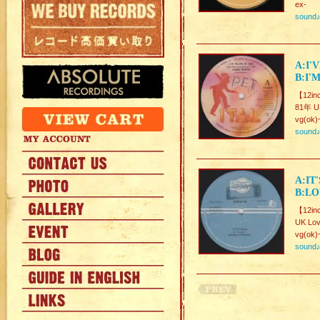
ex-
sound
A:I'
B:I'
【12in
81年 UK
vg(ok)
sound
A:IT
B:LO
【12in
UK Lov
vg(ok)
sound