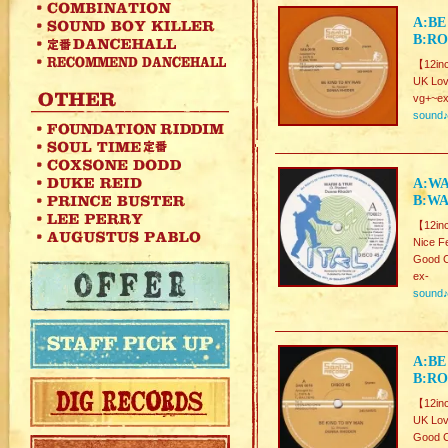
A:BE
B:RO
【12inc
UK Lov
vg+~ex
sound
A:WA
B:W
【12in
Nice F
Good C
ex-
sound
A:BE
B:RO
【12in
UK Lov
Good C