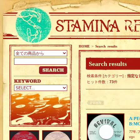
HOME
>
Search results
Search results
検索条件 [カテゴリー]：
指定な
ヒット件数：
73
件
A:PE
B:MO
77年.
vg+