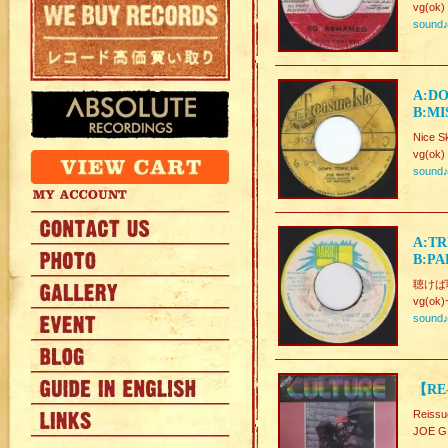
vg(ok)
sound
A:DO
B:MI
Nice S
vg(ok)
sound
A:TR
B:PA
聴けば
vg(ok)
sound
【RE
Reiss
JOE