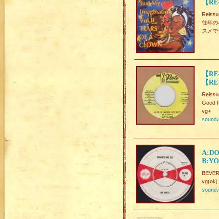
【RE-
Reiss
往年の名
スメで
【RE
【RE-
Reissu
Good R
vg+
sound
A:D
B:YO
BEVERL
vg(ok)
sound