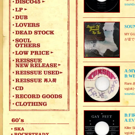
sound
SOUN
MY G
が逆で
A:MY
B:WE
Rare.
vg(ok)
sound
B:FI
A:EV
Killer
vg(ok)