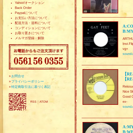
Yahoo!オークション
Back Order
Paypalについて
お支払い方法について
配送方法・送料について
A:CO
コンディションについて
B:MY
お取り置きについて
メルマガ登録・解除
ARTH
Inst.
vg+
sound
【RE-
»
お問合せ
【RE
»
プライバシーポリシー
Reissu
»
特定商取引法に基づく表記
Nice S
Good C
ex-
RSS
｜
ATOM
sound
A:MY
B:WE