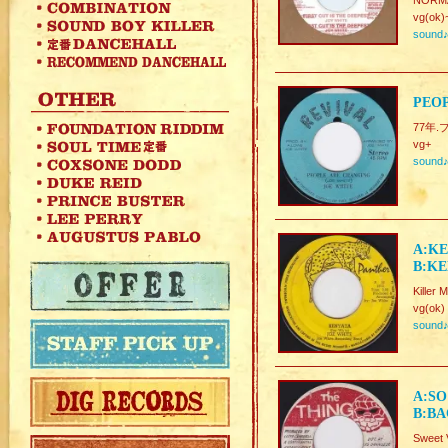
NORMA
vg(ok)
sound
PEOP
77年.
vg+
sound
A:KE
B:KE
Killer 
vg(ok)
sound
A:SO
B:BA
Sweet 