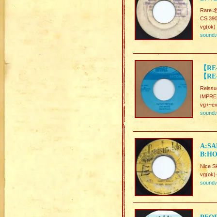
Rare.
CS 390
vg(ok)
sound
【RE-
【RE-
Reissu
IMPR
vg+~ex
sound
A:SA
B:HO
Nice S
vg(ok)
sound