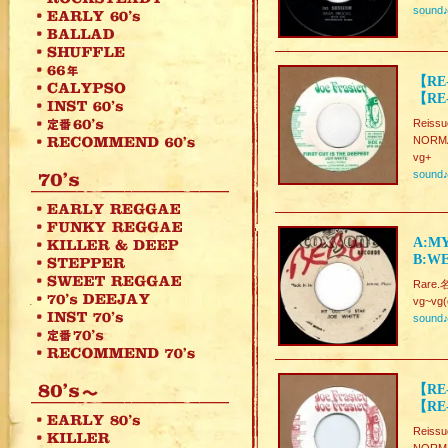
sound
【RE-
【RE-
Reissu
NORMA
vg+
sound
A:MY
B:WE
Rare.
vg~vg(
sound
【RE-
【RE-
Reissu