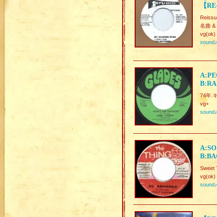
【RE-
Reissu
名曲 & L
vg(ok)
sound
A:PE
B:R
74年.キ
vg+
sound
A:SO
B:BA
Sweet 
vg(ok)
sound