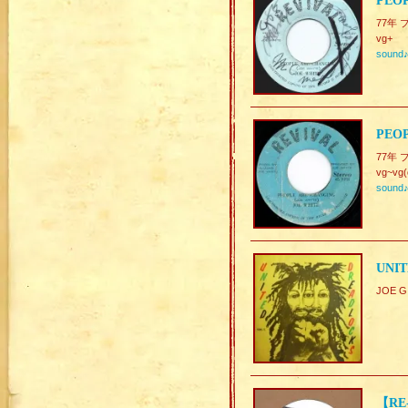
PEOP
77年 
vg+
sound
PEOP
77年 
vg~vg(
sound
UNIT
JOE G
【RE-