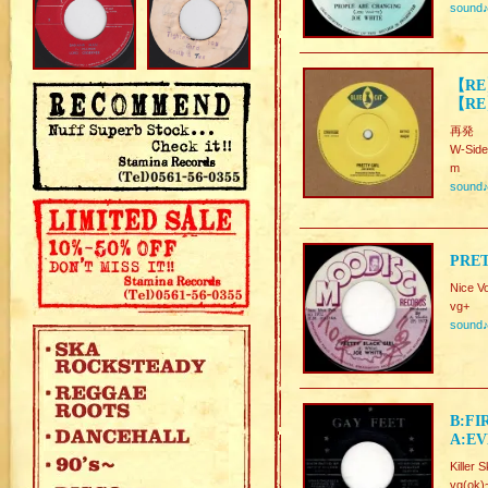
sound
【RE】
【RE
再発
W-Side
m
sound
PRET
Nice V
vg+
sound
B:FI
A:EV
Killer
vg(ok)