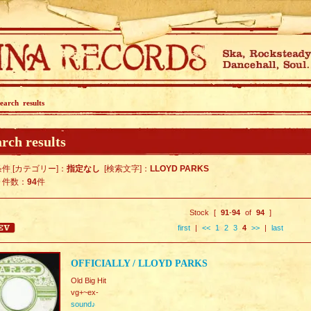
earch results
rch results
件 [カテゴリー]：
指定なし
[検索文字]：
LLOYD PARKS
ト件数：
94
件
Stock [
91
-
94
of
94
]
first
|
<<
1
2
3
4
>>
|
last
OFFICIALLY / LLOYD PARKS
Old Big Hit
vg+~ex-
sound♪