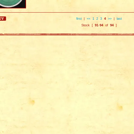
first
|
<<
1
2
3
4
>>
|
last
Stock [
91
-
94
of
94
]