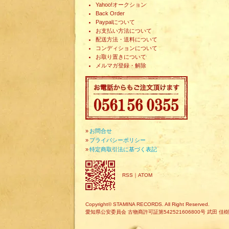
Yahoo!オークション
Back Order
Paypalについて
お支払い方法について
配送方法・送料について
コンディションについて
お取り置きについて
メルマガ登録・解除
»
お問合せ
»
プライバシーポリシー
»
特定商取引法に基づく表記
RSS
｜
ATOM
Copyright© STAMINA RECORDS. All Right Reserved.
愛知県公安委員会 古物商許可証第542521606800号 武田 佳樹