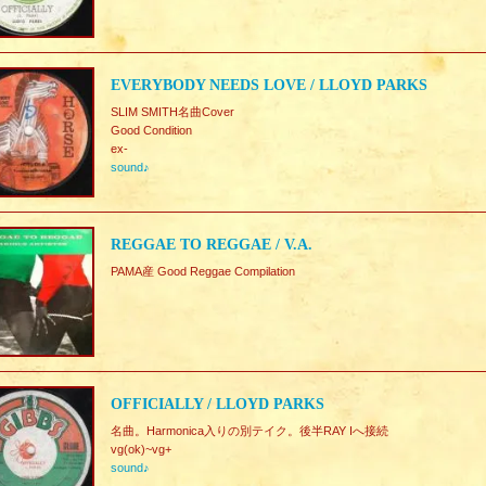
EVERYBODY NEEDS LOVE / LLOYD PARKS
SLIM SMITH名曲Cover
Good Condition
ex-
sound♪
REGGAE TO REGGAE / V.A.
PAMA産 Good Reggae Compilation
OFFICIALLY / LLOYD PARKS
名曲。Harmonica入りの別テイク。後半RAY Iへ接続
vg(ok)~vg+
sound♪