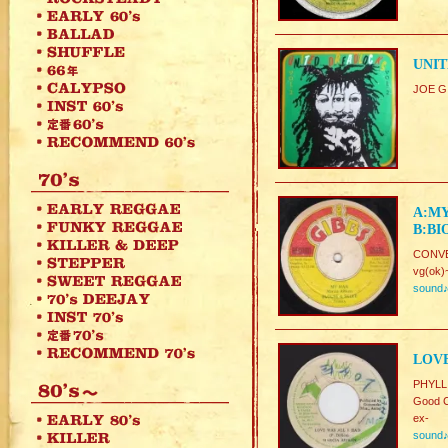
UNIT
JOE G
A:MY
B:BI
CONVE
vg(ok)
sound
LOVE
PHYLL
Good C
ex-
sound