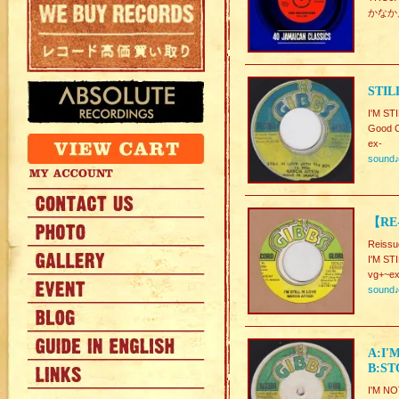
かなか
STIL
I'M ST
Good C
ex-
sound
【RE-
Reissu
I'M ST
vg+~ex
sound
A:I'
B:ST
I'M N