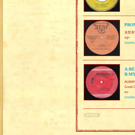
PROM
哀愁系V
vg+
sound
A:RE
B:MY
ALWA
Good C
ex-
sound