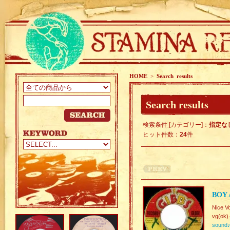
HOME
>
Search results
Search results
検索条件 [カテゴリー]：
指定な
ヒット件数：
24
件
BOY 
Nice V
vg(ok
sound