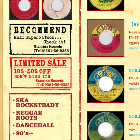
【RE-
Reissu
I'M S
vg(ok)
sound
STIL
I'M ST
vg(ok)
sound
STIL
I'M ST
vg+
sound