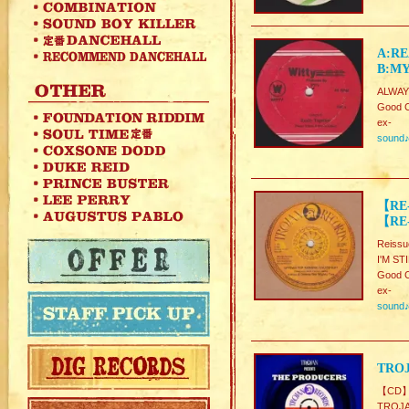
A:RE
B:MY
ALWAY
Good C
ex-
sound
【RE
【RE-
Reiss
I'M S
Good C
ex-
sound
TROJ
【CD
TRO