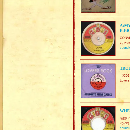
A:MY
B:BI
CONVE
vg+~ex
sound
TROJ
【CD
Lov
WHEN
名曲Cov
vg(ok)
sound