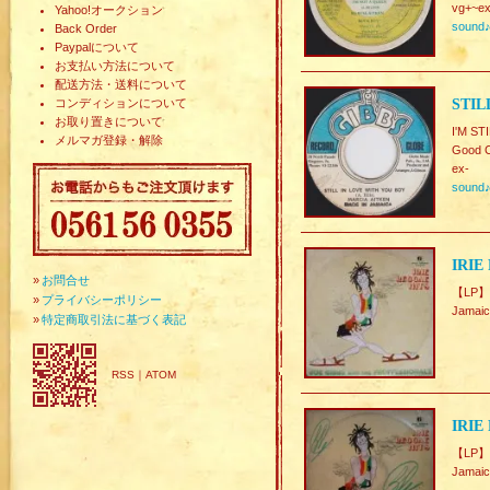
vg+~ex
Yahoo!オークション
sound
Back Order
Paypalについて
お支払い方法について
配送方法・送料について
コンディションについて
STIL
お取り置きについて
I'M ST
メルマガ登録・解除
Good C
ex-
sound
IRIE
»
お問合せ
【LP】
»
プライバシーポリシー
Jama
»
特定商取引法に基づく表記
RSS
｜
ATOM
IRIE
【LP】
Jamai