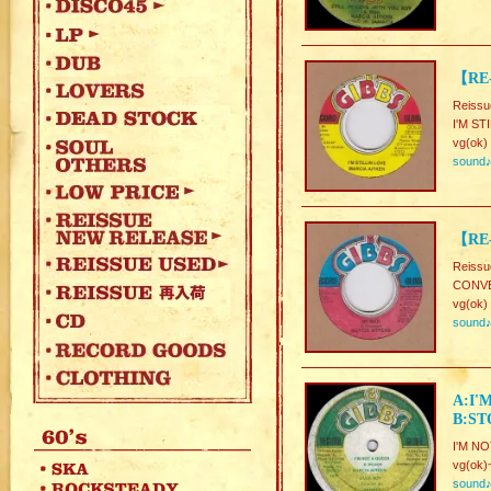
【RE-
Reissu
I'M ST
vg(ok)
sound
【RE
Reissu
CONVE
vg(ok)
sound
A:I'
B:ST
I'M N
vg(ok)
sound