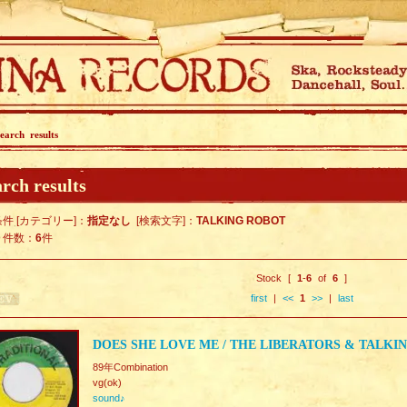
earch results
rch results
件 [カテゴリー]：
指定なし
[検索文字]：
TALKING ROBOT
ト件数：
6
件
Stock [
1
-
6
of
6
]
first
|
<<
1
>>
|
last
DOES SHE LOVE ME / THE LIBERATORS & TALKI
89年Combination
vg(ok)
sound♪