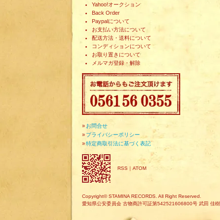
Yahoo!オークション
Back Order
Paypalについて
お支払い方法について
配送方法・送料について
コンディションについて
お取り置きについて
メルマガ登録・解除
»
お問合せ
»
プライバシーポリシー
»
特定商取引法に基づく表記
RSS
｜
ATOM
Copyright© STAMINA RECORDS. All Right Reserved.
愛知県公安委員会 古物商許可証第542521606800号 武田 佳樹