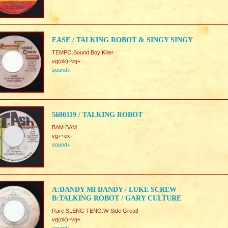
EASE / TALKING ROBOT & SINGY SINGY
TEMPO.Sound Boy Killer
vg(ok)~vg+
sound♪
5600119 / TALKING ROBOT
BAM BAM
vg+~ex-
sound♪
A:DANDY MI DANDY / LUKE SCREW
B:TALKING ROBOT / GARY CULTURE
Rare.SLENG TENG.W-Side Great!
vg(ok)~vg+