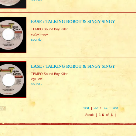
sound♪
EASE / TALKING ROBOT & SINGY SINGY
TEMPO.Sound Boy Killer
vg(ok)~vg+
sound♪
EASE / TALKING ROBOT & SINGY SINGY
TEMPO.Sound Boy Killer
vg+~ex-
sound♪
first
|
<<
1
>>
|
last
Stock [
1
-
6
of
6
]