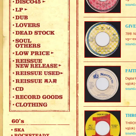
sound
GIVE
78年 Ni
vg+~ex
sound
FAIT
Digital
vg(ok)
sound
THR
THRO
vg(ok)
sound