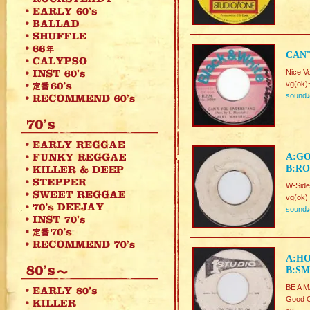
CAN'
Nice V
vg(ok)
sound
A:GO
B:RO
W-Side
vg(ok)
sound
A:HO
B:SM
BE A M
Good C