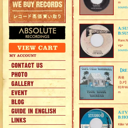
m
sound
A:SU
B:SU
Rare.N
vg+
sound
【RE
再発
【LP】
81年
m
A:I'
B:HO
Killer