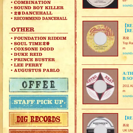
ex-
sound
【RE】
【RE】
再発
Top Ra
m
sound
A:TH
B:SO
2011.Ki
m
sound
【RE
再発
UK UNI