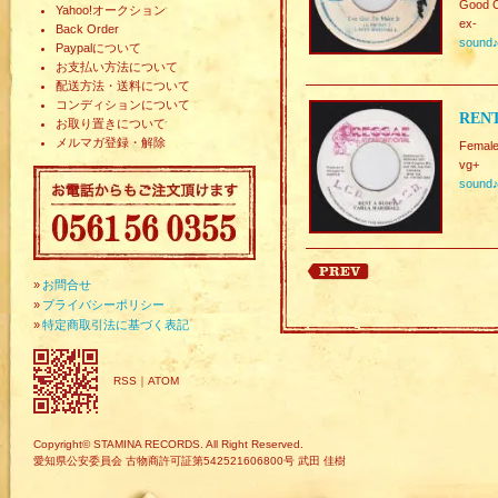
Good C
Yahoo!オークション
ex-
Back Order
sound
Paypalについて
お支払い方法について
配送方法・送料について
コンディションについて
RENT
お取り置きについて
メルマガ登録・解除
Female
vg+
sound
»
お問合せ
»
プライバシーポリシー
»
特定商取引法に基づく表記
RSS
｜
ATOM
Copyright© STAMINA RECORDS. All Right Reserved.
愛知県公安委員会 古物商許可証第542521606800号 武田 佳樹