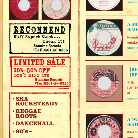
sound
A:ME
B:ME
Founda
vg(ok)
sound
【RE
【RE
再発
LARRY 
m
sound
A:WH
B:ST
Killer
vg+