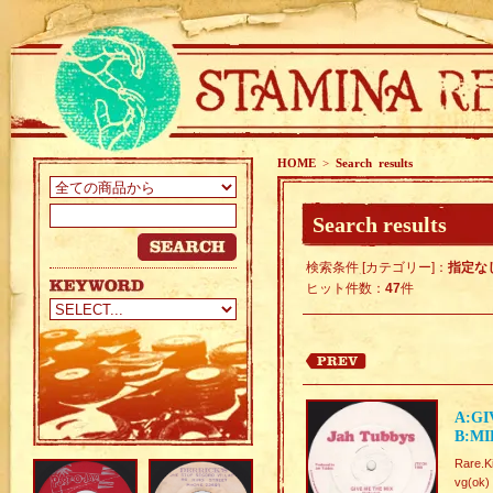
HOME
>
Search results
Search results
検索条件 [カテゴリー]：
指定な
ヒット件数：
47
件
A:GI
B:MI
Rare.Ki
vg(ok)