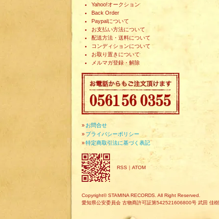
Yahoo!オークション
Back Order
Paypalについて
お支払い方法について
配送方法・送料について
コンディションについて
お取り置きについて
メルマガ登録・解除
»
お問合せ
»
プライバシーポリシー
»
特定商取引法に基づく表記
RSS
｜
ATOM
Copyright© STAMINA RECORDS. All Right Reserved.
愛知県公安委員会 古物商許可証第542521606800号 武田 佳樹