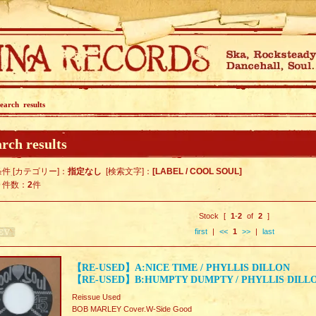
earch results
rch results
件 [カテゴリー]：
指定なし
[検索文字]：
[LABEL / COOL SOUL]
ト件数：
2
件
Stock [
1
-
2
of
2
]
first
|
<<
1
>>
|
last
【RE-USED】A:NICE TIME / PHYLLIS DILLON
【RE-USED】B:HUMPTY DUMPTY / PHYLLIS DILL
Reissue Used
BOB MARLEY Cover.W-Side Good