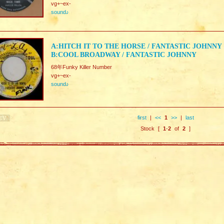
vg+~ex-
sound♪
A:HITCH IT TO THE HORSE / FANTASTIC JOHNNY
B:COOL BROADWAY / FANTASTIC JOHNNY
68年Funky Killer Number
vg+~ex-
sound♪
first
|
<<
1
>>
|
last
Stock [
1
-
2
of
2
]