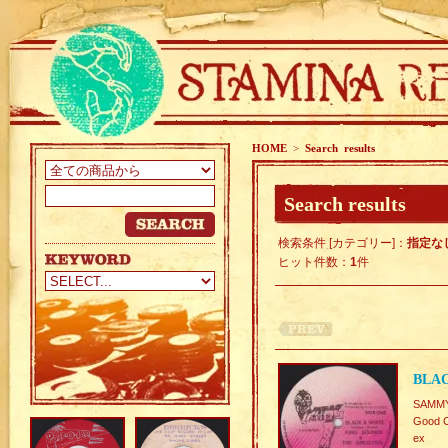
HOME
>
Search results
Search results
検索条件 [カテゴリー]：
指定な
ヒット件数：
1
件
BLAC
SAMMY
Good C
ex