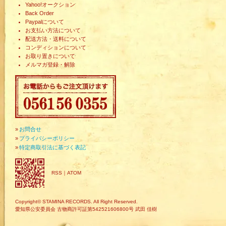
Yahoo!オークション
Back Order
Paypalについて
お支払い方法について
配送方法・送料について
コンディションについて
お取り置きについて
メルマガ登録・解除
»
お問合せ
»
プライバシーポリシー
»
特定商取引法に基づく表記
RSS
｜
ATOM
Copyright© STAMINA RECORDS. All Right Reserved.
愛知県公安委員会 古物商許可証第542521606800号 武田 佳樹