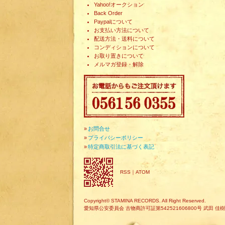
Yahoo!オークション
Back Order
Paypalについて
お支払い方法について
配送方法・送料について
コンディションについて
お取り置きについて
メルマガ登録・解除
»
お問合せ
»
プライバシーポリシー
»
特定商取引法に基づく表記
RSS
｜
ATOM
Copyright© STAMINA RECORDS. All Right Reserved.
愛知県公安委員会 古物商許可証第542521606800号 武田 佳樹