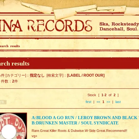
earch results
rch results
件 [カテゴリー]：
指定なし
[検索文字]：
[LABEL / ROOT OUR]
ト件数：
2
件
Stock [
1
-
2
of
2
]
first
|
<<
1
>>
|
last
A:BLOOD A GO RUN / LEROY BROWN AND BLACK
B:DRUNKEN MASTER / SOUL SYNDICATE
Rare.Great Killer Roots & Dubwise.W-Side Great.Recommend!!
vg+