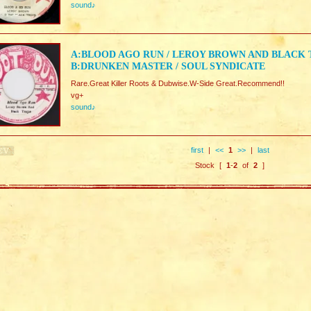
sound♪
A:BLOOD AGO RUN / LEROY BROWN AND BLACK 
B:DRUNKEN MASTER / SOUL SYNDICATE
Rare.Great Killer Roots & Dubwise.W-Side Great.Recommend!!
vg+
sound♪
first
|
<<
1
>>
|
last
Stock [
1
-
2
of
2
]