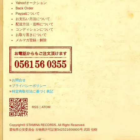
Yahoo!オークション
Back Order
Paypalについて
お支払い方法について
配送方法・送料について
コンディションについて
お取り置きについて
メルマガ登録・解除
»
お問合せ
»
プライバシーポリシー
»
特定商取引法に基づく表記
RSS
｜
ATOM
Copyright© STAMINA RECORDS. All Right Reserved.
愛知県公安委員会 古物商許可証第542521606800号 武田 佳樹