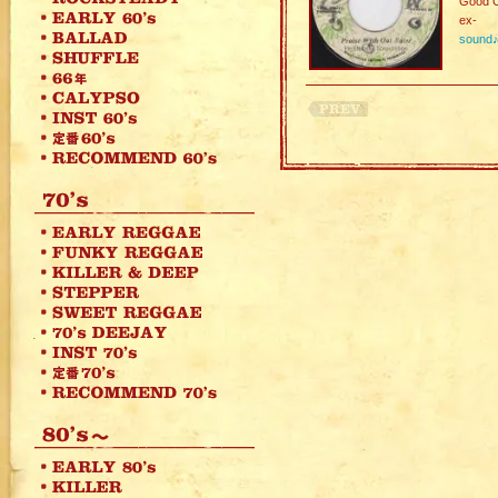
Good C
ex-
sound