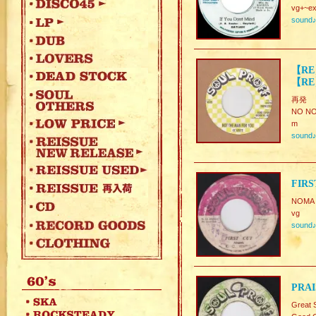
vg+~ex
sound
【RE】
【RE
再発
NO NO
m
sound
FIRS
NOMA
vg
sound
PRAI
Great 