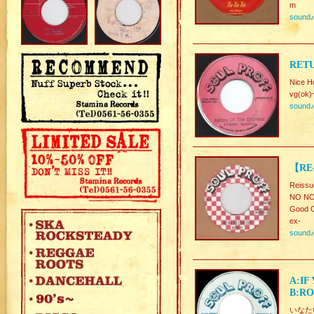
m
sound
RET
Nice H
vg(ok)
sound
【RE-
Reissu
NO NO
Good C
ex-
sound
A:IF
B:RO
いなたい良