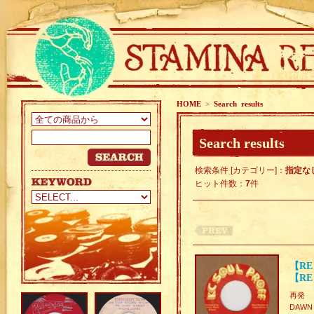
HOME
>
Search results
Search results
検索条件 [カテゴリー]：
指定な
ヒット件数：
7
件
【RE】
【RE】
再発
DAWN