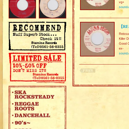
vg+
sound
【RE-
Reissu
Killer 
Good C
ex-
sound