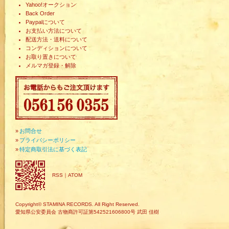
Yahoo!オークション
Back Order
Paypalについて
お支払い方法について
配送方法・送料について
コンディションについて
お取り置きについて
メルマガ登録・解除
»
お問合せ
»
プライバシーポリシー
»
特定商取引法に基づく表記
RSS
｜
ATOM
Copyright© STAMINA RECORDS. All Right Reserved.
愛知県公安委員会 古物商許可証第542521606800号 武田 佳樹