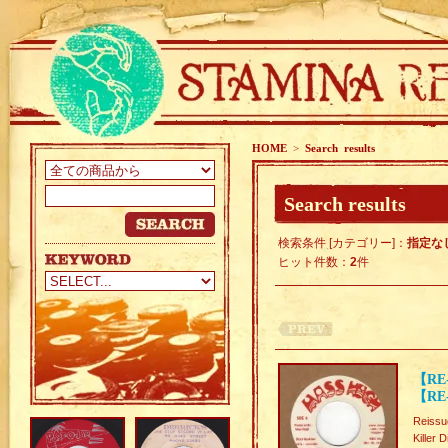
HOME
>
Search results
Search results
検索条件 [カテゴリー]：
指定な
ヒット件数：
2
件
【RE-
【RE-
Reissu
Killer 