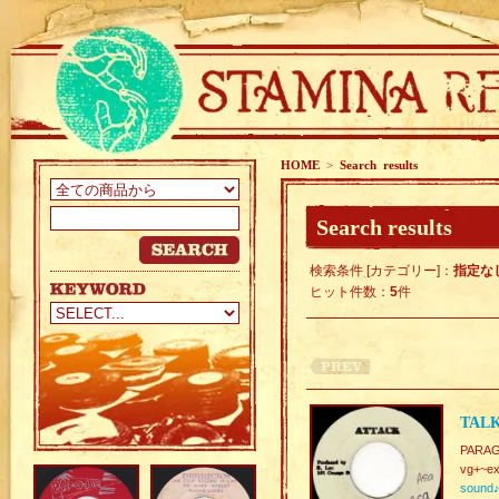
HOME
>
Search results
Search results
検索条件 [カテゴリー]：
指定な
ヒット件数：
5
件
TALK
PARA
vg+~ex
sound