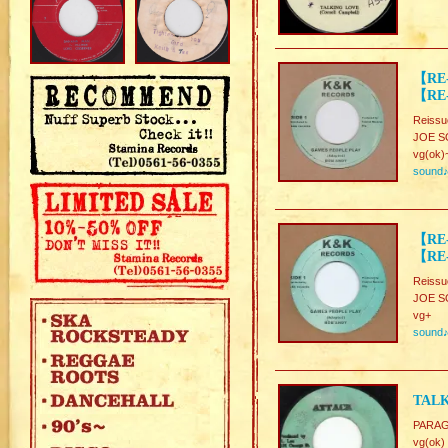
【RE-
【RE-
Reissu
JOE S
vg(ok)
sound
【RE-
【RE-
Reissu
JOE S
vg+
sound
TALK
PARA
vg(ok)