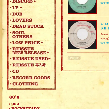
sound
A:TA
B:IF
Sweet 
vg~vg(
sound