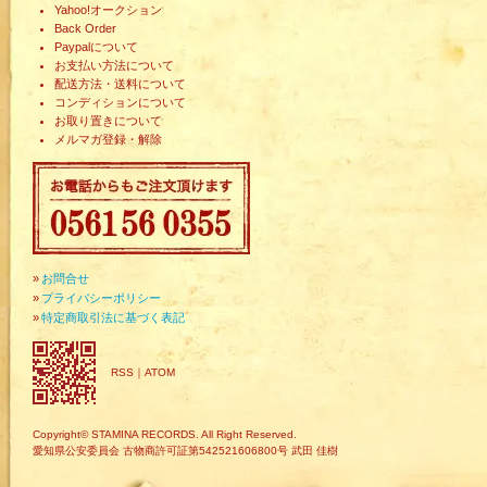
Yahoo!オークション
Back Order
Paypalについて
お支払い方法について
配送方法・送料について
コンディションについて
お取り置きについて
メルマガ登録・解除
»
お問合せ
»
プライバシーポリシー
»
特定商取引法に基づく表記
RSS
｜
ATOM
Copyright© STAMINA RECORDS. All Right Reserved.
愛知県公安委員会 古物商許可証第542521606800号 武田 佳樹