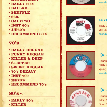
sound
LOVE
ZION G
vg+~ex
sound
【RE-
Reissu
ZION 
vg(ok)
sound
【RE
Reissu
Killer 
Good C