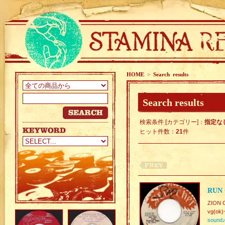
HOME
>
Search results
Search results
検索条件 [カテゴリー]：
指定な
ヒット件数：
21
件
RUN 
ZION 
vg(ok)
sound