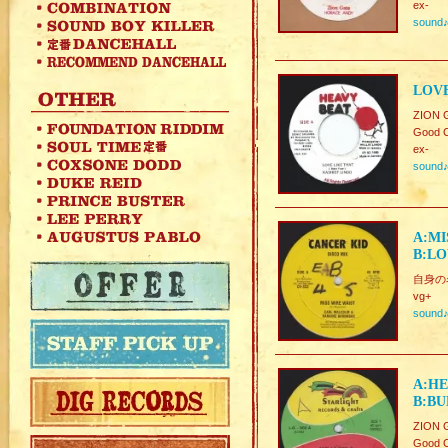
ex-
sound
LOVE
ZION G
Good C
ex-
sound
A:MI
B:LO
自身の名
vg+
sound
A:HE
B:BU
ZION G
Good C