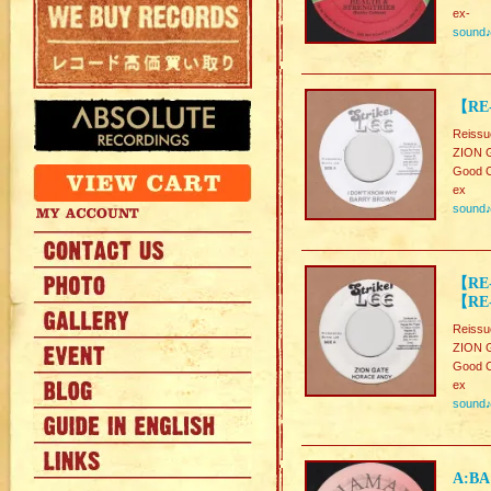
ex-
sound
【RE
Reissu
ZION G
Good C
ex
sound
【RE-
【RE
Reissu
ZION G
Good C
ex
sound
A:BA