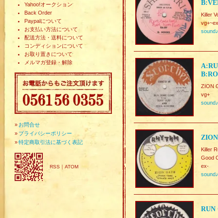
B:VE
Yahoo!オークション
Back Order
Killer
Paypalについて
vg+~ex
お支払い方法について
sound
配送方法・送料について
コンディションについて
お取り置きについて
メルマガ登録・解除
A:RU
B:RO
ZION 
vg+
sound
»
お問合せ
»
プライバシーポリシー
ZION
»
特定商取引法に基づく表記
Killer 
Good C
ex-
RSS
｜
ATOM
sound
RUN 