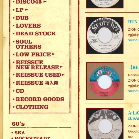
RUN 
ZION 
vg(ok)
sound
【RE-
Reissu
ZION G
vg(ok)
sound
A:LA
B:SA
ZION G
Good C
ex-