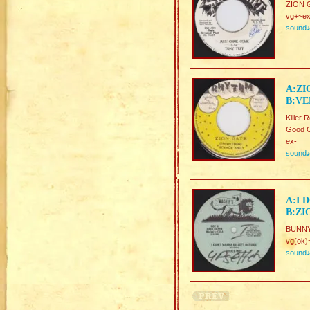
ZION 
vg+~ex
sound
A:ZI
B:VE
Killer 
Good C
ex-
sound
A:I 
B:ZI
BUNN
vg(ok)
sound