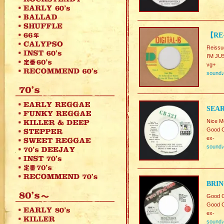
【RE-
Reissu
I'M J
vg+
sound
SEAR
Nice M
Good C
ex-
sound
BRIN
Good C
Good C
ex-
sound