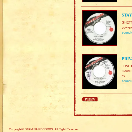
STAY
GHETT
vg+~ex
sound
PRIV
LOVE 
Good C
ex-
sound
Copyright© STAMINA RECORDS. All Right Reserved.