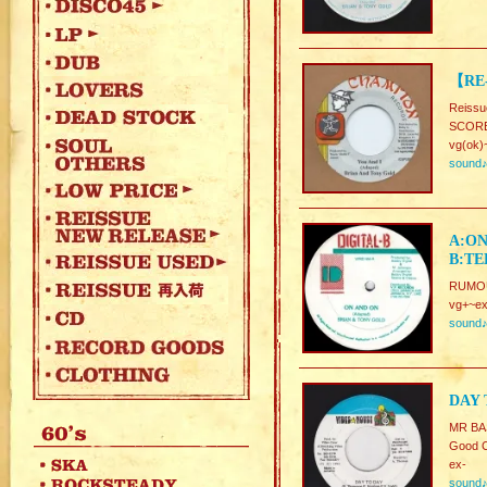
【RE-
Reissu
SCOR
vg(ok)
sound
A:ON
B:TE
RUMOU
vg+~ex
sound
DAY 
MR BA
Good C
ex-
sound