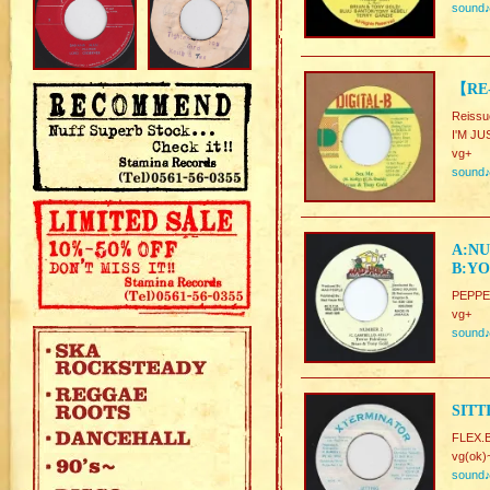
sound
【RE-
Reissu
I'M J
vg+
sound
A:NU
B:YO
PEPPE
vg+
sound
SITT
FLEX.
vg(ok)
sound