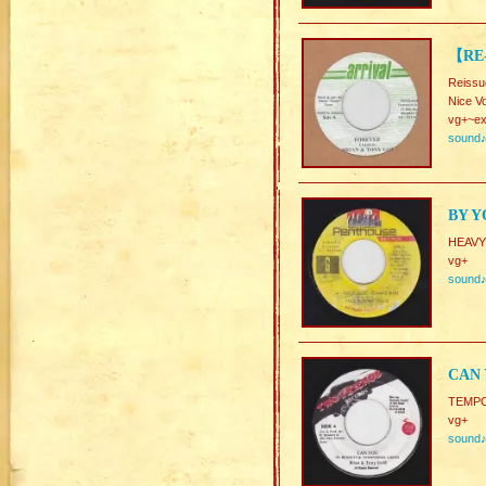
【RE
Reissu
Nice V
vg+~ex
sound
BY Y
HEAVY
vg+
sound
CAN 
TEMPO.
vg+
sound