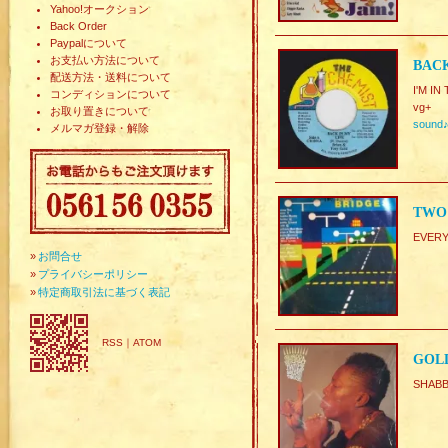
Yahoo!オークション
Back Order
Paypalについて
お支払い方法について
BACK
配送方法・送料について
I'M I
コンディションについて
vg+
お取り置きについて
sound
メルマガ登録・解除
TWO 
EVERY
»
お問合せ
»
プライバシーポリシー
»
特定商取引法に基づく表記
RSS
｜
ATOM
GOLD
SHAB