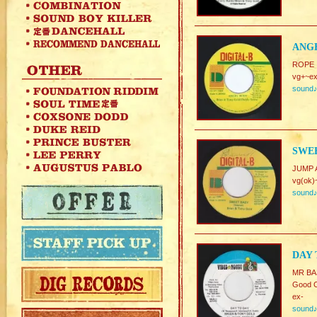
ANGE
ROPE I
vg+~ex
sound
SWEE
JUMP 
vg(ok)
sound
DAY 
MR BA
Good C
ex-
sound