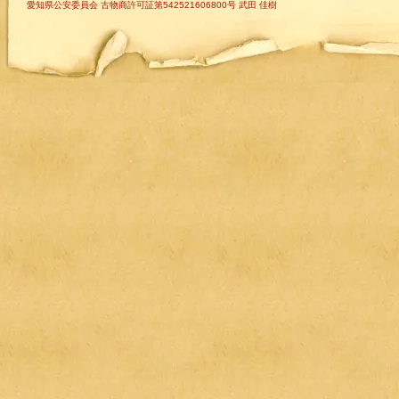
愛知県公安委員会 古物商許可証第542521606800号 武田 佳樹