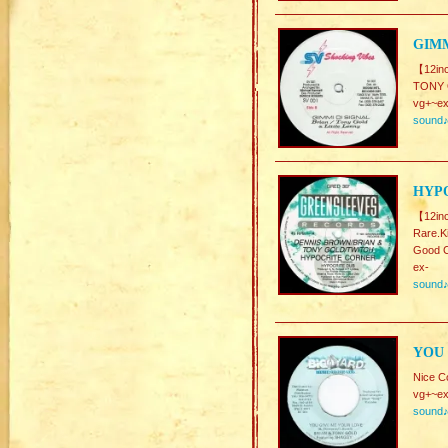
GIMM
【12in
TONY 
vg+~ex
sound
HYPO
【12in
Rare.
Good C
ex-
sound
YOU 
Nice C
vg+~ex
sound