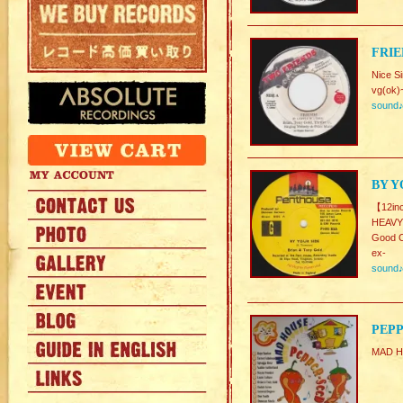
FRIE
Nice S
vg(ok)
sound
BY Y
【12in
HEAVY
Good C
ex-
sound
PEPP
MAD H