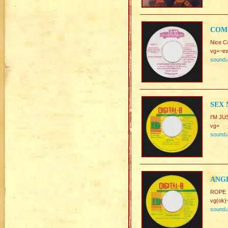
COMP
Nice C
vg+~ex
sound
SEX 
I'M J
vg+
sound
ANGE
ROPE I
vg(ok)
sound