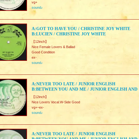
vg+
sound♪
A:GOT TO HAVE YOU / CHRISTINE JOY WHITE
B:LUCIEN / CHRISTINE JOY WHITE
【12inch】
Nice Female Lovers & Ballad
Good Condition
ex-
sound♪
A:NEVER TOO LATE / JUNIOR ENGLISH
B:BETWEEN YOU AND ME / JUNIOR ENGLISH AND
【12inch】
Nice Lovers Vocal.W-Side Good
vg+~ex-
sound♪
A:NEVER TOO LATE / JUNIOR ENGLISH