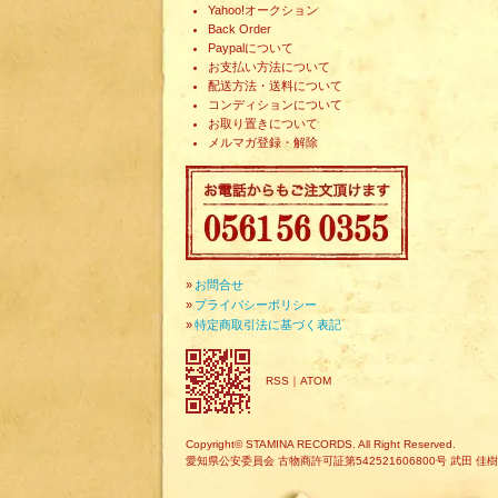
Yahoo!オークション
Back Order
Paypalについて
お支払い方法について
配送方法・送料について
コンディションについて
お取り置きについて
メルマガ登録・解除
»
お問合せ
»
プライバシーポリシー
»
特定商取引法に基づく表記
RSS
｜
ATOM
Copyright© STAMINA RECORDS. All Right Reserved.
愛知県公安委員会 古物商許可証第542521606800号 武田 佳樹