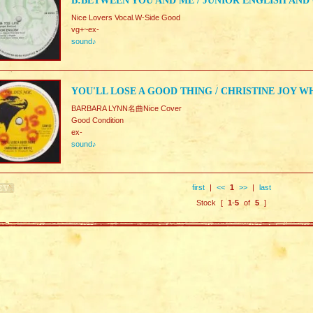
B:BETWEEN YOU AND ME / JUNIOR ENGLISH AND
Nice Lovers Vocal.W-Side Good
vg+~ex-
sound♪
YOU'LL LOSE A GOOD THING / CHRISTINE JOY W
BARBARA LYNN名曲Nice Cover
Good Condition
ex-
sound♪
first
|
<<
1
>>
|
last
Stock [
1
-
5
of
5
]