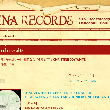
earch results
rch results
件 [カテゴリー]：
指定なし
[検索文字]：
CHRISTINE JOY WHITE
ト件数：
5
件
Stock [
1
-
5
of
5
]
first
|
<<
1
>>
|
last
A:NEVER TOO LATE / JUNIOR ENGLISH
B:BETWEEN YOU AND ME / JUNIOR ENGLISH AND
【12inch】
Nice Lovers Vocal.W-Side Good