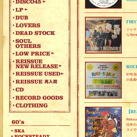
sound
FIRS
ジャマイ
らVo
ROCK
67年当
の名曲
【RE-
Reiss
往年の名
スメで