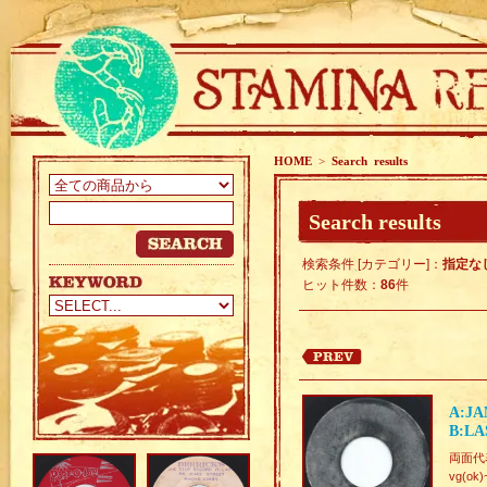
HOME
>
Search results
Search results
検索条件 [カテゴリー]：
指定な
ヒット件数：
86
件
A:JA
B:LA
両面代表曲
vg(ok)