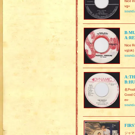
Nice In
vg+
sound
B:MU
A:RE
Nice R
vg(ok)
sound
A:TH
B:HU
名Prod
Good C
ex-
sound
FIRS
ジャマイ