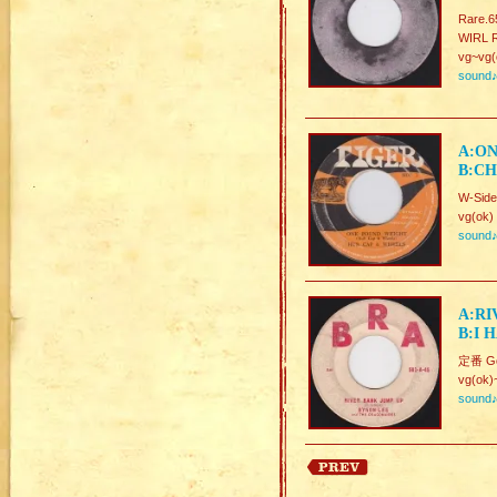
Rare.65
WIRL R
vg~vg(
sound
A:ON
B:CH
W-Side
vg(ok)
sound
A:RI
B:I 
定番 Goo
vg(ok)
sound