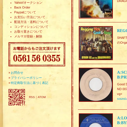
DRAG
Yahoo!オークション
Back Order
Paypalについて
お支払い方法について
配送方法・送料について
コンディションについて
REGG
お取り置きについて
メルマガ登録・解除
SHAF
のOrg
A:SC
»
お問合せ
B:PR
»
プライバシーポリシー
»
特定商取引法に基づく表記
Good S
ND 00
vg+
RSS
｜
ATOM
sound
A:LO
B:BY