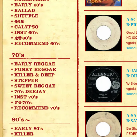
A:SC
B:PR
Good S
ND 00
vg(ok)
sound
A:JA
B:OI
W-Side
vg(ok)
sound
A:SA
B:SA
Big Sh
FEDER