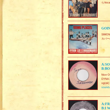
らVo
GOIN
SIMO
カバー
A:SO
B:BO
Nice Or
DYNA 
vg(ok)
sound
A:FR
B:I 