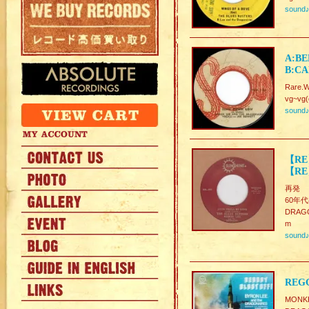
sound
A:BE
B:CA
Rare.W
vg~vg(
sound
【RE】
【RE】
再発
60年代
DRAGO
m
sound
REGG
MONK