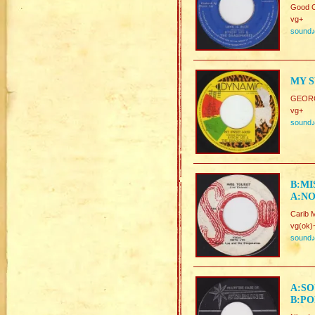
Good 
vg+
sound
MY S
GEORG
vg+
sound
B:MI
A:NO
Carib 
vg(ok)
sound
A:SO
B:PO