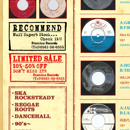
sound
A:GR
B:FI
Nice E
vg+
sound
A:HO
B:TH
WILLIA
vg(ok)
sound
A:JA
B:LA
両面代表曲
vg+