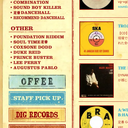
vg~vg(
sound
TROJ
【CD
現場で
れた全
THE 
DYNA
が感じら
A:WI
B:HA
定番 Goo
vg+