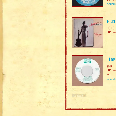
sound
FEEL
【LP】
UK Lov
【RE
再発
UK Lov
m
sound