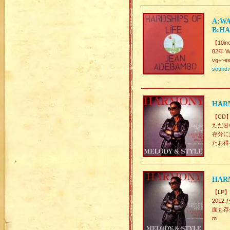
A:WA
B:HA
【10inc
82年 W
vg+~ex
sound
HARM
【CD
ただ甘
存分に
たお得
HARM
【LP】
201
面も存
m