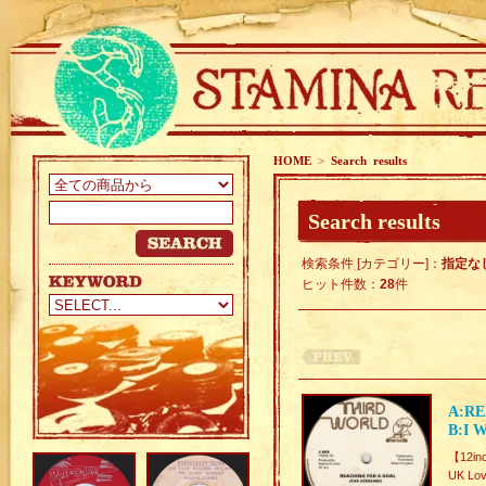
HOME
>
Search results
Search results
検索条件 [カテゴリー]：
指定な
ヒット件数：
28
件
A:RE
B:I 
【12in
UK Lo