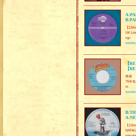
A:PA
B:PA
【12inc
UK Lov
vg+
sound
【RE】
【RE】
再発
75年名
m
sound
B:TH
A:NE
【12in
NATAL
vg+~ex