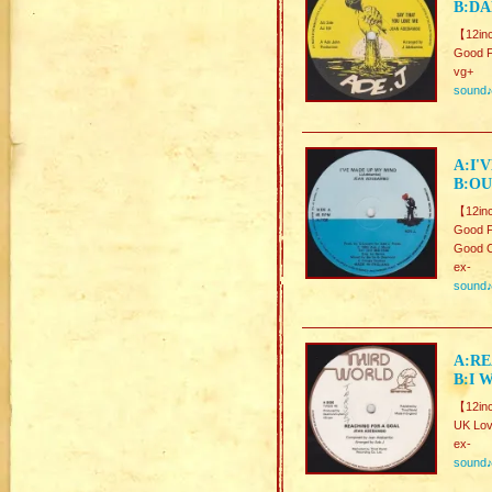
B:DA
【12in
Good F
vg+
sound
A:I'
B:OU
【12in
Good 
Good C
ex-
sound
A:RE
B:I 
【12in
UK Lo
ex-
sound