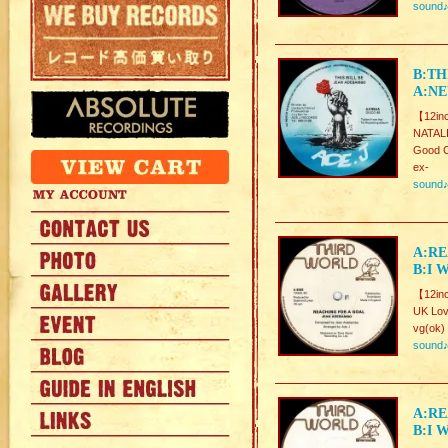
sound
B:TH
A:NE
【12in
NATAL
Good C
ex-
sound
A:RE
B:I 
【12in
UK Lo
vg(ok)
sound
A:RE
B:I 