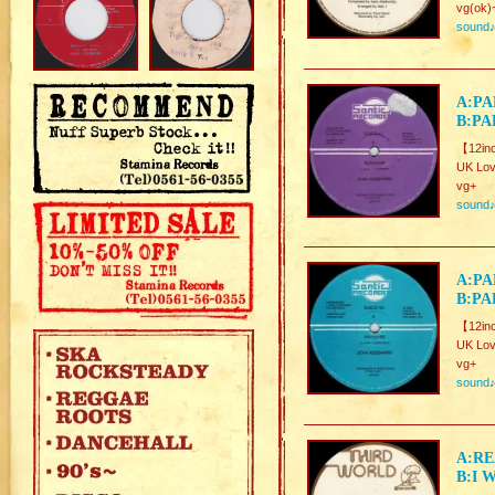
vg(ok)
sound
A:PA
B:PA
【12in
UK Lov
vg+
sound
A:PA
B:PA
【12inc
UK Lov
vg+
sound
A:RE
B:I 