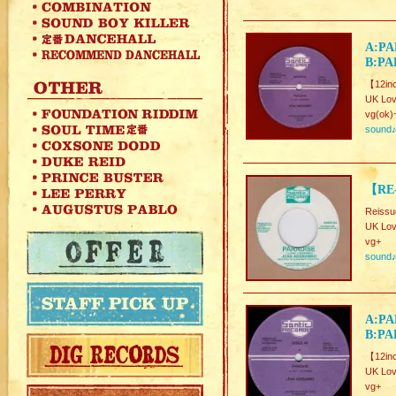
A:PA
B:PA
【12inc
UK Lov
vg(ok)
sound
【RE
Reissu
UK Lov
vg+
sound
A:PA
B:PA
【12in
UK Lov
vg+