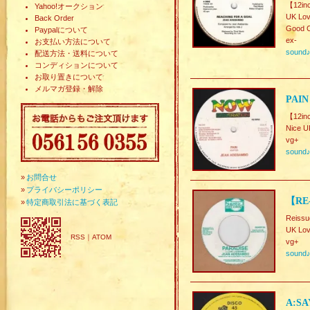
【12in
Yahoo!オークション
UK Lo
Back Order
Good C
Paypalについて
ex-
お支払い方法について
sound
配送方法・送料について
コンディションについて
お取り置きについて
メルマガ登録・解除
PAIN
【12in
Nice U
vg+
sound
»
お問合せ
»
プライバシーポリシー
【RE
»
特定商取引法に基づく表記
Reissu
UK Lov
RSS
｜
ATOM
vg+
sound
A:SA