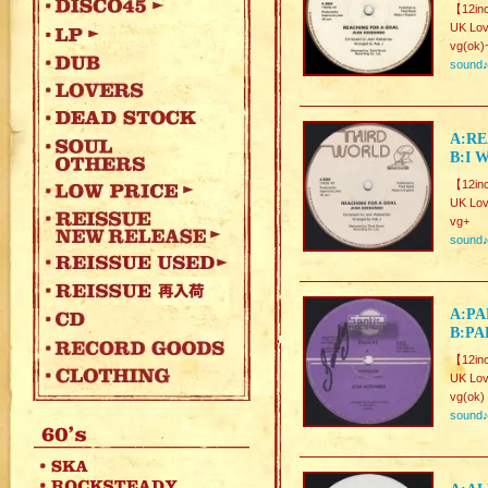
【12in
UK Lo
vg(ok)
sound
A:RE
B:I 
【12in
UK Lo
vg+
sound
A:PA
B:PA
【12inc
UK Lov
vg(ok)
sound