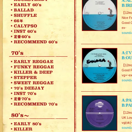
A:AL
B:IR
【12in
Nice F
Good C
ex-
sound
A:I'
B:OU
【12in
Good 
vg+~ex
sound
A:PA
B:PA
【12inc
UK Lov
vg(ok)
sound