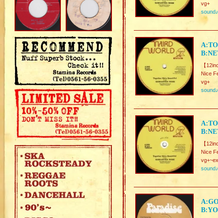
vg+
sound
A:TO
B:NE
【12in
Nice F
vg+
sound
A:TO
B:NE
【12in
Nice F
vg+~ex
sound
A:GO
B:YO