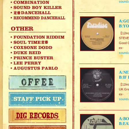
sound
A:GO
B:YO
【12in
STEVE
Good C
ex-
sound
A:NE
B:IF
【12in
UK Gre
ex-
sound
A:BO
B:EA