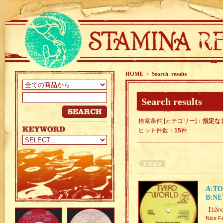
HOME
>
Search results
Search results
検索条件 [カテゴリー]：
指定な
ヒット件数：
15
件
A:TO
B:NE
【12in
Nice F