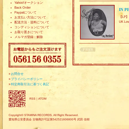
Yahoo!オークション
Back Order
IN P
Paypalについて
【LP】
お支払い方法について
UK Lov
配送方法・送料について
コンディションについて
お取り置きについて
メルマガ登録・解除
»
お問合せ
»
プライバシーポリシー
»
特定商取引法に基づく表記
RSS
｜
ATOM
Copyright© STAMINA RECORDS. All Right Reserved.
愛知県公安委員会 古物商許可証第542521606800号 武田 佳樹