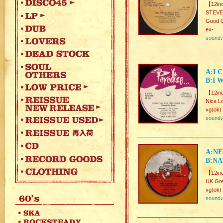
【12in
STEVE
Good C
ex-
sound
A:I 
B:I 
【12in
Nice L
vg(ok)
sound
A:NE
B:NA
【12inc
UK Gr
vg(ok)
sound