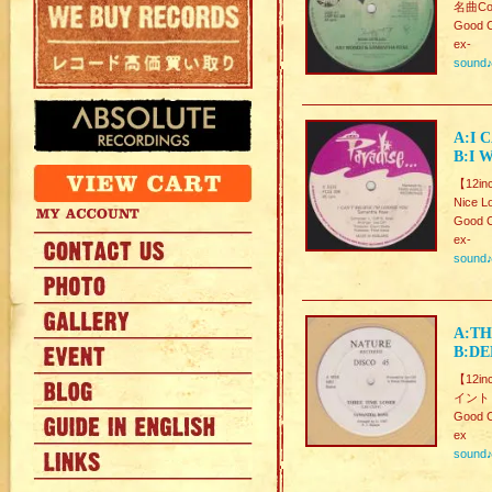
名曲Co
Good C
ex-
sound
A:I 
B:I 
【12in
Nice L
Good C
ex-
sound
A:TH
B:DE
【12inc
イントロの
Good C
ex
sound