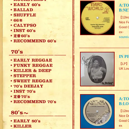
A:TO
B:NE
【12in
Nice F
Good C
ex-
sound
IN P
【LP】
UK Lo
A:TO
B:LO
【12inc
Nice D
Good C
ex