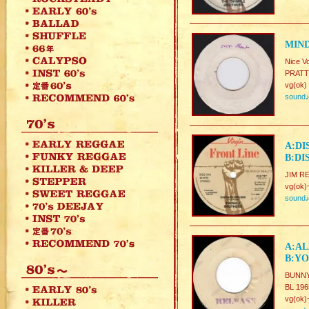
MIND
Nice Vo
PRATT
vg(ok)
sound
A:DI
B:DI
JIM RE
vg(ok)
sound
A:AL
B:YO
BUNNY 
BL 196
vg(ok)