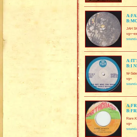
A:FA
B:MO
JAH SH
vg+~ex
sound
A:IT
B:I 
W-Side
vg+
sound
A:FR
B:FR
Rare.K
vg+
sound