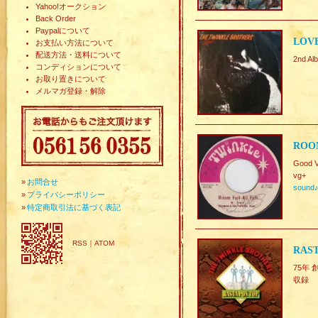
Yahoo!オークション
Back Order
Paypalについて
LOVE
お支払い方法について
配送方法・送料について
2nd 
コンディションについて
お取り置きについて
メルマガ登録・解除
ROOM
Good V
vg+
»
お問合せ
sound
»
プライバシーポリシー
»
特定商取引法に基づく表記
RSS
｜
ATOM
RAST
75年 
収録