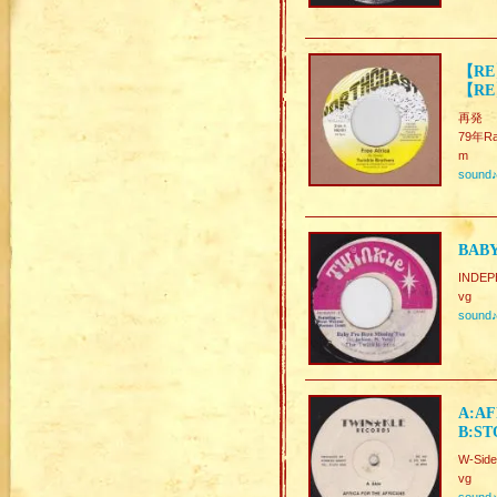
【RE】
【RE
再発
79年Rar
m
sound
BABY
INDEP
vg
sound
A:AF
B:ST
W-Sid
vg