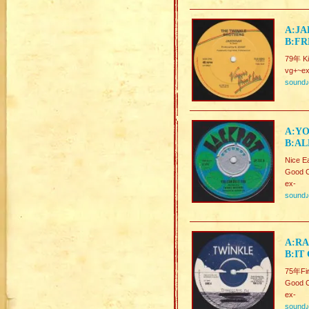
A:JA
B:FR
79年 Ki
vg+~ex
sound
A:YO
B:AL
Nice E
Good C
ex-
sound
A:RA
B:IT
75年Fir
Good C
ex-
sound