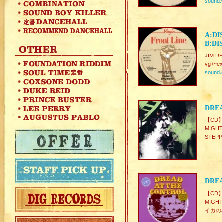
sound
A:DI
B:DI
JIM RE
vg+~ex
sound
DREA
【CD
MIGH
STE
DREA
【CD
MIG
イカの