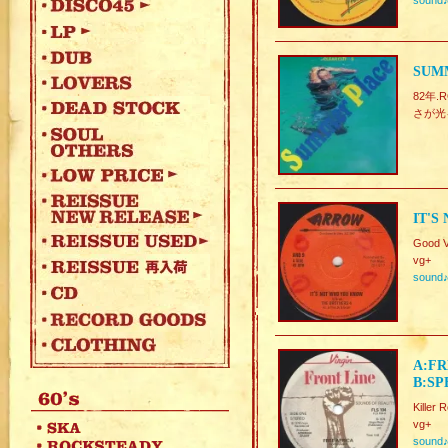
sound
SUMM
82年
さが光るN
IT'S
Good V
vg+
sound
A:FR
B:SP
Killer 
vg+
sound