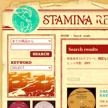
HOME
>
Search results
Search results
検索条件 [カテゴリー]：
指定な
ヒット件数：
29
件
A:KE
B:KI
79年 K
vg(ok)