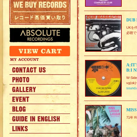
DUB 
UKを代
必聴で
A:IT
B:I 
W-Side
vg(ok)
sound
MISS
71年 R