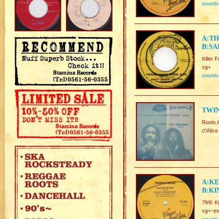
sound
A:TH
B:SA
Killer
vg+
sound
TWI
Root
のNice
A:KE
B:KI
79年 K
vg+~ex