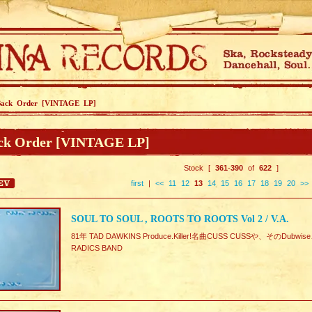
Back Order [VINTAGE LP]
ck Order [VINTAGE LP]
Stock [
361
-
390
of
622
]
first
|
<<
11
12
13
14
15
16
17
18
19
20
>>
SOUL TO SOUL , ROOTS TO ROOTS Vol 2 / V.A.
81年 TAD DAWKINS Produce.Killer!名曲CUSS CUSSや、そのDub
RADICS BAND