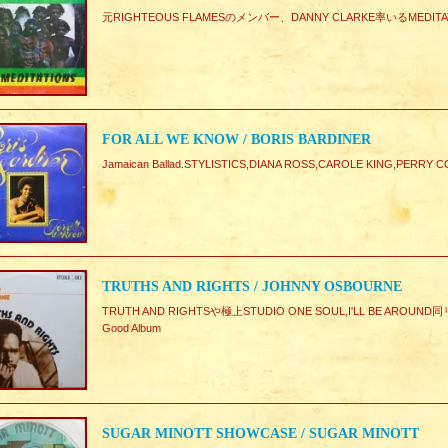
元RIGHTEOUS FLAMESのメンバー、DANNY CLARKE率いるMEDITATIO
FOR ALL WE KNOW / BORIS BARDINER
Jamaican Ballad.STYLISTICS,DIANA ROSS,CAROLE KING,PER
TRUTHS AND RIGHTS / JOHNNY OSBOURNE
TRUTH AND RIGHTSや極上STUDIO ONE SOUL,I'LL BE AR
Good Album
SUGAR MINOTT SHOWCASE / SUGAR MINOTT