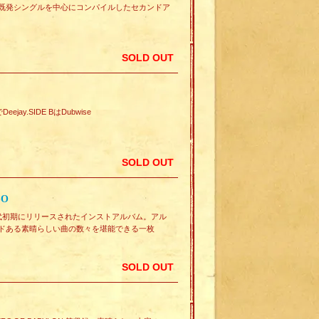
かった既発シングルを中心にコンパイルしたセカンドア
SOLD OUT
eejay.SIDE BはDubwise
SOLD OUT
SO
る70年代初期にリリースされたインストアルバム。アル
ムードある素晴らしい曲の数々を堪能できる一枚
SOLD OUT