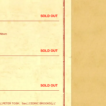
SOLD OUT
Album
SOLD OUT
SOLD OUT
GuitarにPETER TOSH、SaxにCEDRIC BROOKSなど