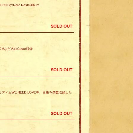
NSのRare Rasta Album
SOLD OUT
RY COMなど名曲Cover収録
SOLD OUT
OUND同リディムWE NEED LOVE等、良曲を多数収録した
SOLD OUT