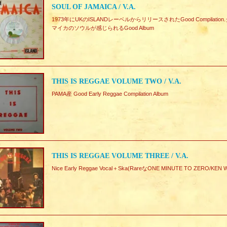
SOUL OF JAMAICA / V.A.
1973年にUKのISLANDレーベルからリリースされたGood Compilati
マイカのソウルが感じられるGood Album
THIS IS REGGAE VOLUME TWO / V.A.
PAMA産 Good Early Reggae Compilation Album
THIS IS REGGAE VOLUME THREE / V.A.
Nice Early Reggae Vocal＋Ska(RareなONE MINUTE TO ZERO/KEN