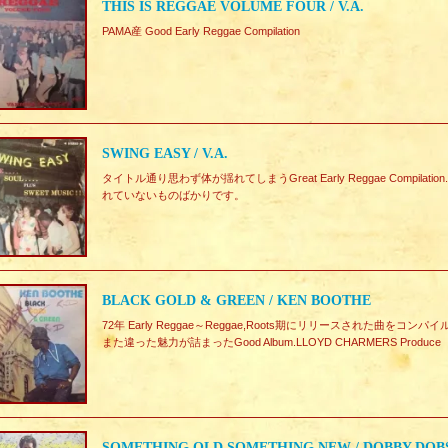
THIS IS REGGAE VOLUME FOUR / V.A.
PAMA産 Good Early Reggae Compilation
SWING EASY / V.A.
タイトル通り思わず体が揺れてしまうGreat Early Reggae Compil
れていないものばかりです。
BLACK GOLD & GREEN / KEN BOOTHE
72年 Early Reggae～Reggae,Roots期にリリースされた曲をコンパイル
また違った魅力が詰まったGood Album.LLOYD CHARMERS Produce
SOMETHING OLD SOMETHING NEW / DOBBY DOB