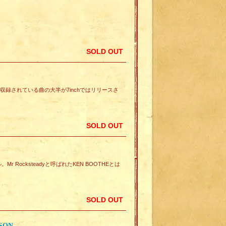
SOLD OUT
ation.収録されている曲の大半が7inchではリリースさ
SOLD OUT
。Mr Rocksteadyと呼ばれたKEN BOOTHEとは
SOLD OUT
SON