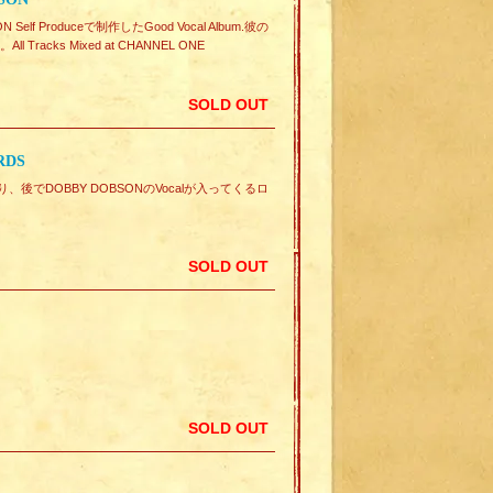
 Produceで制作したGood Vocal Album.彼の
acks Mixed at CHANNEL ONE
SOLD OUT
RDS
始まり、後でDOBBY DOBSONのVocalが入ってくるロ
SOLD OUT
SOLD OUT