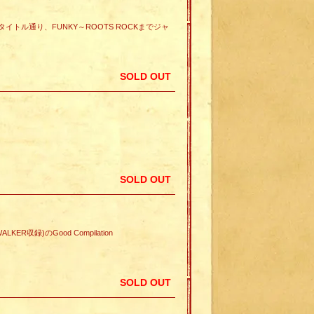
on.タイトル通り、FUNKY～ROOTS ROCKまでジャ
SOLD OUT
SOLD OUT
 WALKER収録)のGood Compilation
SOLD OUT