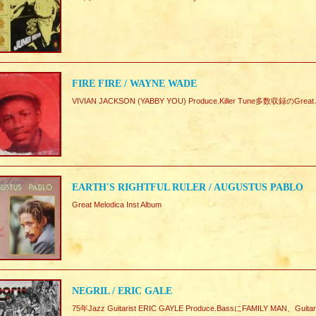
FIRE FIRE / WAYNE WADE
VIVIAN JACKSON (YABBY YOU) Produce.Killer Tune多数収録のGreat 
EARTH'S RIGHTFUL RULER / AUGUSTUS PABLO
Great Melodica Inst Album
NEGRIL / ERIC GALE
75年Jazz Guitarist ERIC GAYLE Produce.BassにFAMILY MAN、