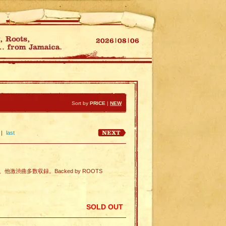
Sort by
PRICE
|
NEW
|
last
wise、他激渋曲多数収録。Backed by ROOTS
SOLD OUT