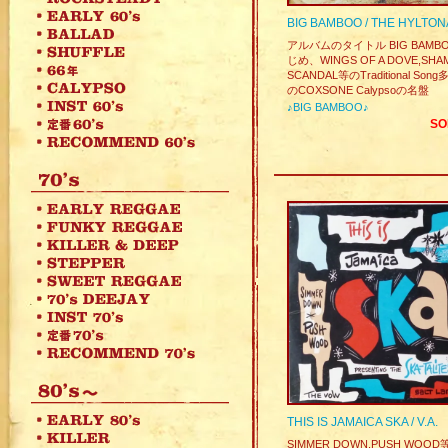
BIG BAMBOO / THE HYLTON
アルバムのタイトル BIG BAMB
じめ、WINGS OF A DOVE,SHA
SCANDAL等のTraditional So
のCOXSONE Calypsoの名盤
♪BIG BAMBOO♪
SO
THIS IS JAMAICA SKA / V.A.
SIMMER DOWN,PUSH WOOD