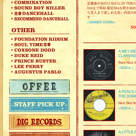
定番曲やSUCU SUCU,20-75等の
Instまで収録.最近Skaを聴き始
ら玄人まで楽しめる良い内容のAl
す
♪SIMMER DOWN♪
SO
A:MEY BI
CLAREND
Rare.Nice S
♪SIDE 
A:PEACE 
THE DOM
Nice Ska Vo
♪SIDE 
A:LITTLE