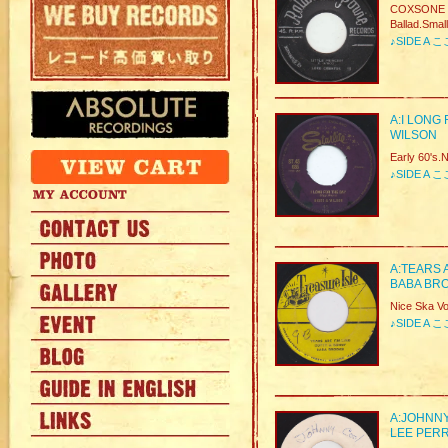
COXSONE D
Ballad.Smal
♪SIDE 
A:I LONG 
WILSON
Early 60's.
♪SIDE 
A:TEARS 
BABA BR
Nice Ska V
♪SIDE 
A:JOHNNY
LEE PER