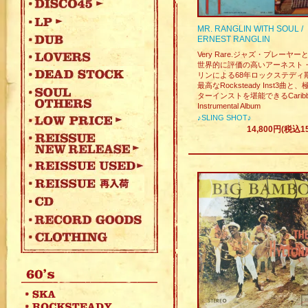
MR. RANGLIN WITH SOUL /
ERNEST RANGLIN
Very Rare.ジャズ・プレーヤ
世界的に評価の高いアーネスト
リンによる68年ロックステディ
最高なRocksteady Inst3曲と
ターインストを堪能できるCaribb
Instrumental Album
♪SLING SHOT♪
14,800円(税込15