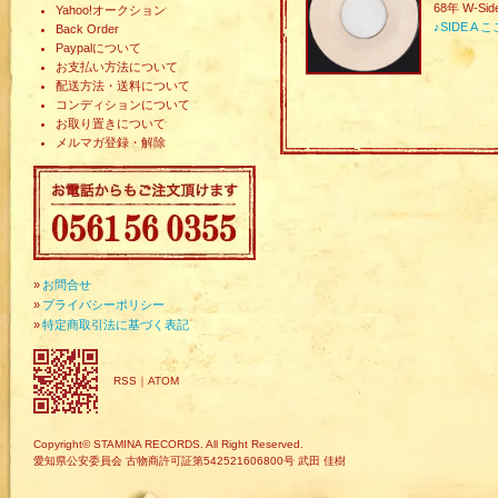
68年 W-Sid
Yahoo!オークション
♪SIDE 
Back Order
Paypalについて
お支払い方法について
配送方法・送料について
コンディションについて
お取り置きについて
メルマガ登録・解除
»
お問合せ
»
プライバシーポリシー
»
特定商取引法に基づく表記
RSS
｜
ATOM
Copyright© STAMINA RECORDS. All Right Reserved.
愛知県公安委員会 古物商許可証第542521606800号 武田 佳樹