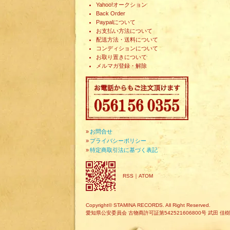
Yahoo!オークション
Back Order
Paypalについて
お支払い方法について
配送方法・送料について
コンディションについて
お取り置きについて
メルマガ登録・解除
»
お問合せ
»
プライバシーポリシー
»
特定商取引法に基づく表記
RSS
｜
ATOM
Copyright© STAMINA RECORDS. All Right Reserved.
愛知県公安委員会 古物商許可証第542521606800号 武田 佳樹