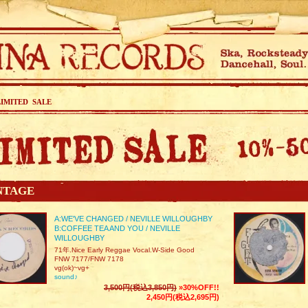
LIMITED SALE
NTAGE
A:WE'VE CHANGED / NEVILLE WILLOUGHBY
B:COFFEE TEA AND YOU / NEVILLE
WILLOUGHBY
71年.Nice Early Reggae Vocal.W-Side Good
FNW 7177/FNW 7178
vg(ok)~vg+
sound♪
3,500円(税込3,850円)
»30%OFF!!
2,450円(税込2,695円)