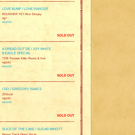
LOVE BUMP / LONE RANGER
ROUGHER YET.Nice Deejay
vg+
sound♪
SOLD OUT
A:DREAD OUT DE / JOY WHITE
B:EAGLE SPECIAL
75年 Female Killer Roots & Inst
vg(ok)
sound♪
SOLD OUT
I DO / GREGORY ISAACS
渋Vocal
vg(ok)
sound♪
SOLD OUT
SLICE OF THE CAKE / SUGAR MINOTT
Heavy Track Deep Vocal