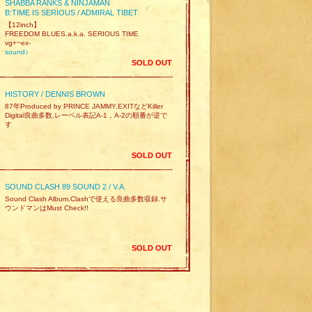
SHABBA RANKS & NINJAMAN
B:TIME IS SERIOUS / ADMIRAL TIBET
【12inch】
FREEDOM BLUES.a.k.a. SERIOUS TIME
vg+~ex-
sound♪
SOLD OUT
HISTORY / DENNIS BROWN
87年Produced by PRINCE JAMMY.EXITなどKiller
Digital良曲多数.レーベル表記A-1，A-2の順番が逆で
す
SOLD OUT
SOUND CLASH 89 SOUND 2 / V.A.
Sound Clash Album.Clashで使える良曲多数収録.サ
ウンドマンはMust Check!!
SOLD OUT