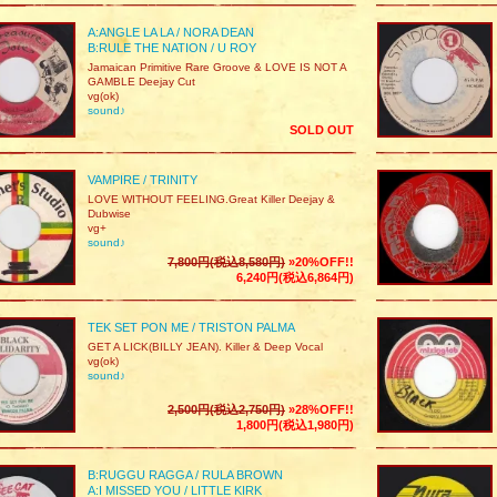
A:ANGLE LA LA / NORA DEAN
B:RULE THE NATION / U ROY
Jamaican Primitive Rare Groove & LOVE IS NOT A
GAMBLE Deejay Cut
vg(ok)
sound♪
SOLD OUT
VAMPIRE / TRINITY
LOVE WITHOUT FEELING.Great Killer Deejay &
Dubwise
vg+
sound♪
7,800円(税込8,580円)
»20%OFF!!
6,240円(税込6,864円)
TEK SET PON ME / TRISTON PALMA
GET A LICK(BILLY JEAN). Killer & Deep Vocal
vg(ok)
sound♪
2,500円(税込2,750円)
»28%OFF!!
1,800円(税込1,980円)
B:RUGGU RAGGA / RULA BROWN
A:I MISSED YOU / LITTLE KIRK