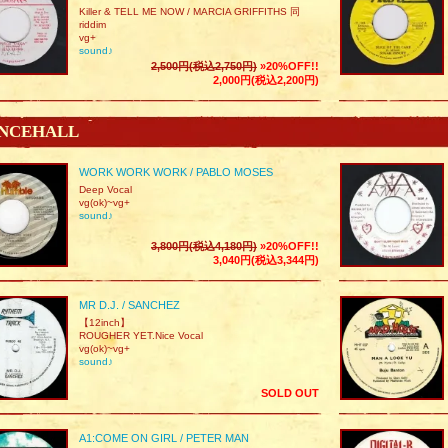
Killer & TELL ME NOW / MARCIA GRIFFITHS 同
riddim
vg+
sound♪
2,500円(税込2,750円)
»20%OFF!!
2,000円(税込2,200円)
NCEHALL
WORK WORK WORK / PABLO MOSES
Deep Vocal
vg(ok)~vg+
sound♪
3,800円(税込4,180円)
»20%OFF!!
3,040円(税込3,344円)
MR D.J. / SANCHEZ
【12inch】
ROUGHER YET.Nice Vocal
vg(ok)~vg+
sound♪
SOLD OUT
A1:COME ON GIRL / PETER MAN