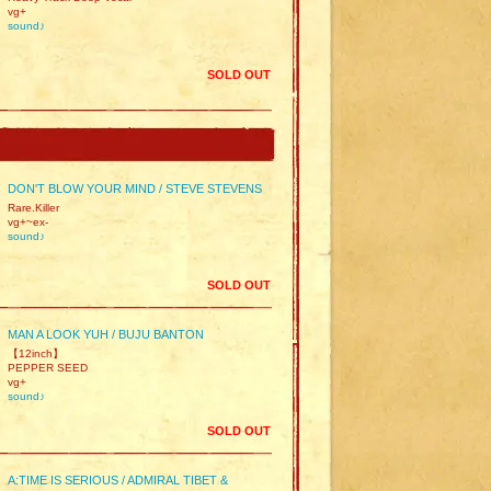
vg+
sound♪
SOLD OUT
DON'T BLOW YOUR MIND / STEVE STEVENS
Rare.Killer
vg+~ex-
sound♪
SOLD OUT
MAN A LOOK YUH / BUJU BANTON
【12inch】
PEPPER SEED
vg+
sound♪
SOLD OUT
A:TIME IS SERIOUS / ADMIRAL TIBET &