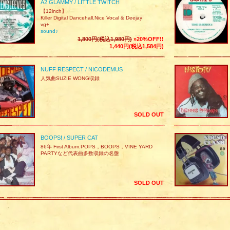
A2:GLAMMY / LITTLE TWITCH
【12inch】
Killer Digital Dancehall.Nice Vocal & Deejay
vg+
sound♪
1,800円(税込1,980円)
»20%OFF!!
1,440円(税込1,584円)
NUFF RESPECT / NICODEMUS
人気曲SUZIE WONG収録
SOLD OUT
BOOPS! / SUPER CAT
86年 First Album.POPS，BOOPS，VINE YARD
PARTYなど代表曲多数収録の名盤
SOLD OUT