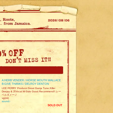
A:HERB VENDER / HORSE MOUTH WALLACE
B:GIVE THANKS / DELROY DENTON
LEE PERRY Produce.Great Ganja Tune.Killer
Deejay & 渋Vocal.W-Side Good.Recommend!!.レー
ベルダメージ
vg(ok)
sound♪
SOLD OUT