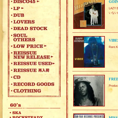
GOI
LAZY
いない
VIBE
Rare.K
FREE
Produ
MISSI