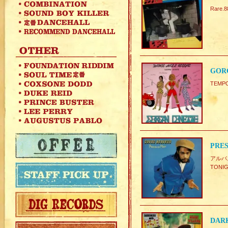
Rare.
GORG
TEMPO
PRES
アルバム
TONI
DARK