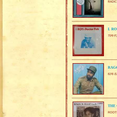
RADIC
I. R
70年代
RAGG
82年.E
THE 
ROOTS