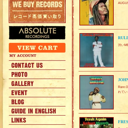
AUGU
RUL
渋いME
JOH
Rare
れてい
FRES