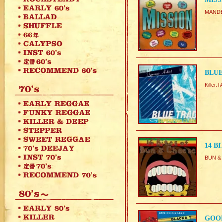
MANDE
BLUE
Killer
14 B
BUN &
GOOD