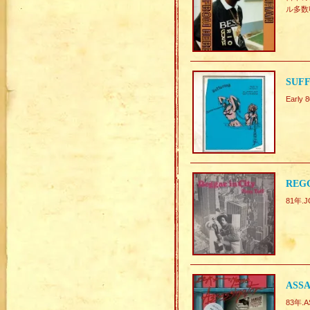
ル多数
SUFF
Early 
REGG
81年.J
ASSA
83年.