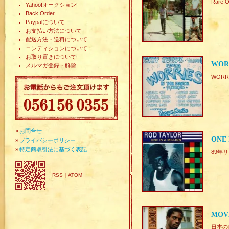
Rare.
Yahoo!オークション
Back Order
Paypalについて
お支払い方法について
配送方法・送料について
コンディションについて
お取り置きについて
WORR
メルマガ登録・解除
WORRI
»
お問合せ
ONE 
»
プライバシーポリシー
»
特定商取引法に基づく表記
89年リリ
RSS
｜
ATOM
MOV
日本の