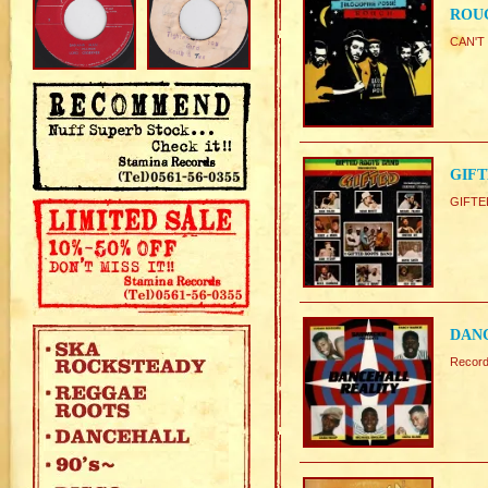
ROUG
CAN'T
GIFT
GIFT
DANC
Recor