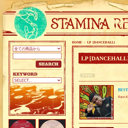
HOME
>
LP [DANCEHALL]
LP [DANCEHALL
BEST
Rare