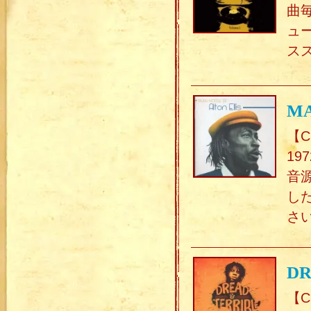
曲
ュ
スス
MA
【C
1
音源
し
さ
DR
【C