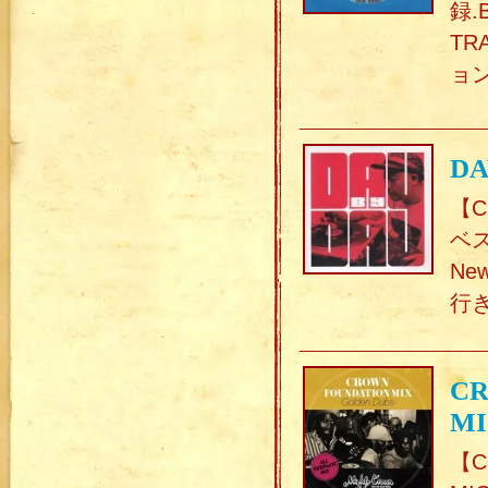
録.
TR
ョン
DA
【C
ベス
Ne
行き
CR
MI
【C