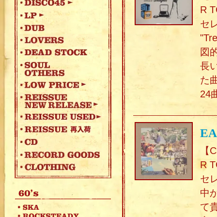
R 
セレ
"T
図
長
た
24
EA
【C
R 
セ
中か
て