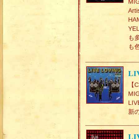
M
Art
HA
YE
も
も
LI
【C
MI
LI
新
LI