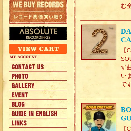
む
DA
CA
【C
SO
ず
い
で
BO
GU
【C