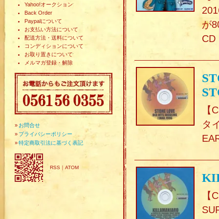
Yahoo!オークション
20
Back Order
Paypalについて
が8
お支払い方法について
CD
配送方法・送料について
コンディションについて
お取り置きについて
メルマガ登録・解除
ST
ST
【C
タイ
»
お問合せ
»
プライバシーポリシー
EAR
»
特定商取引法に基づく表記
RSS
｜
ATOM
KI
【C
SU