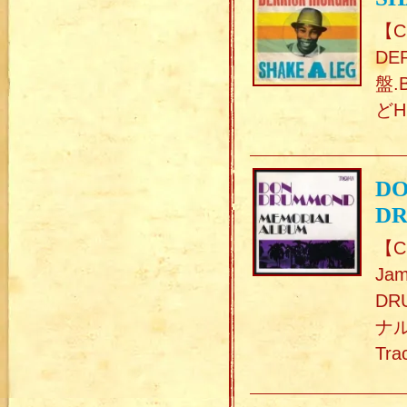
【C
DE
盤.
どH
DO
D
【C
Ja
D
ナル
Tr