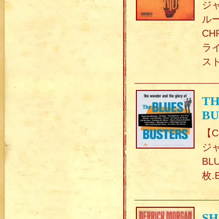
ジ
ル
CH
ラ
ス
TH
BU
【C
ジャ
BL
枚.
SH