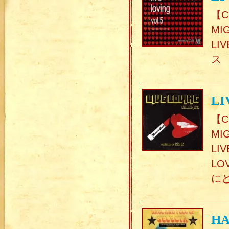
【C
MI
LI
ス
LI
【C
MI
LI
LO
に
HA