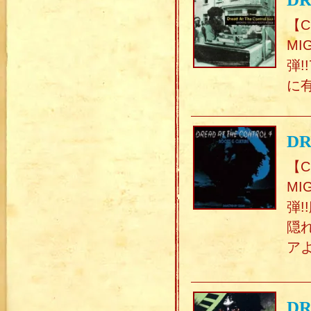
【C
MI
弾
に
DR
【C
MI
弾!
隠
ア
DR