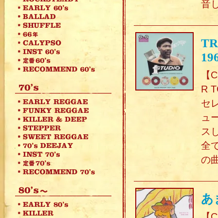
音
TR
19
【C
R 
セ
ュ
スし
全
の
あ
【C