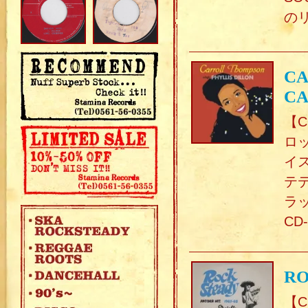
の
CA
CA
【C
ロ
イ
テ
ラ
CD
RO
【C