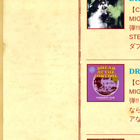
【C
MI
弾!
S
ダ
DR
【C
MI
弾
な
ア