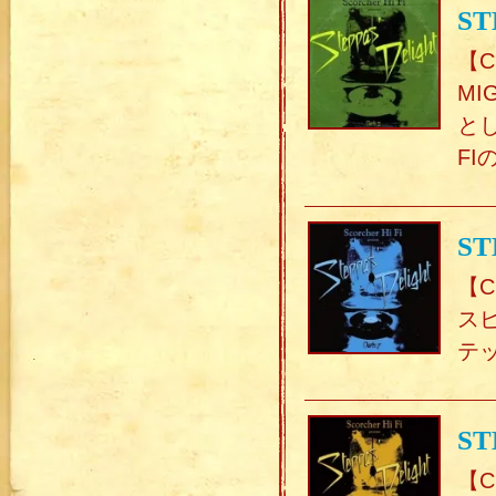
ST
【C
MI
とし
FI
ST
【C
ス
テ
ST
【C