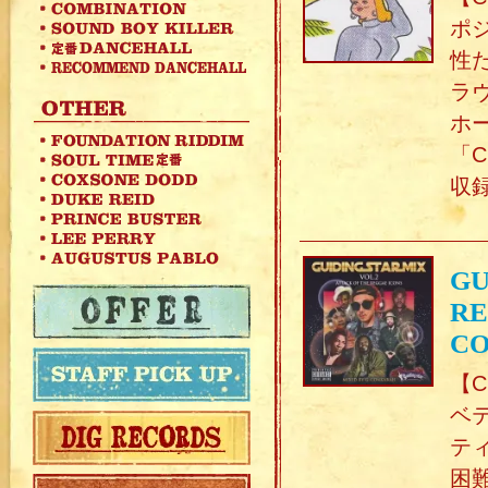
ポ
性
ラ
ホ
「
収
GU
RE
C
【C
ベ
テ
困