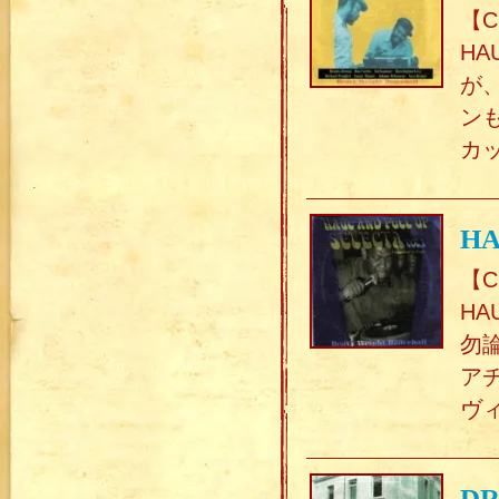
【C
HA
が
ン
カ
HA
【C
HA
勿
ア
ヴ
DR