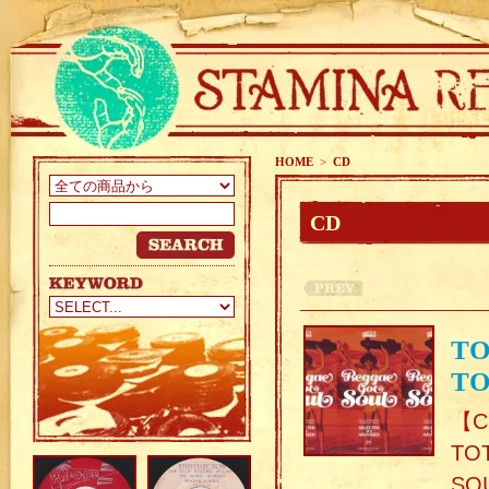
HOME
>
CD
CD
TO
TO
【C
TO
SO