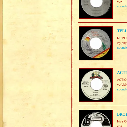
vg+
sound
TELL
RUMOUR
vg(ok)
sound
ACTI
ACTION
vg(ok)
sound
BROK
Nice C
vg+