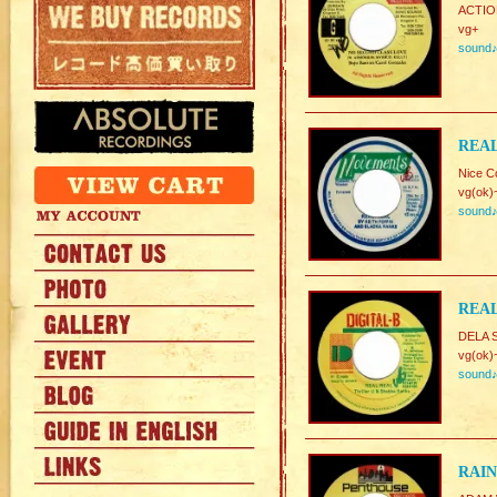
ACTIO
vg+
sound
REAL
Nice C
vg(ok)
sound
REAL
DELA S
vg(ok)
sound
RAIN