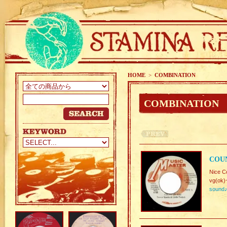
HOME
>
COMBINATION
COMBINATION
COUN
Nice C
vg(ok)
sound