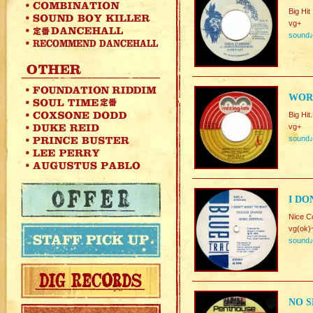
Big Hit
vg+
sound
WORK
Big Hit
vg+
sound
I DO
Nice C
vg(ok)
sound
NO S