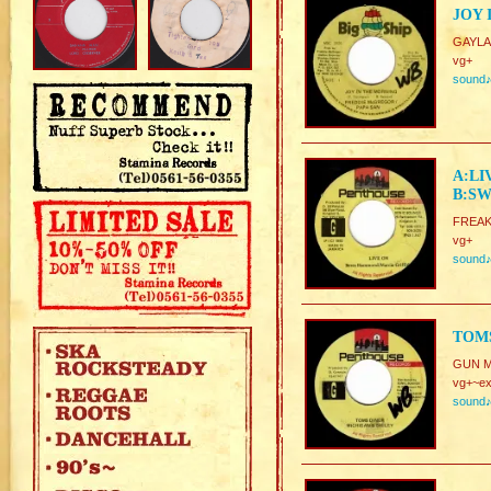
JOY 
GAYLA
vg+
sound
A:LI
B:SW
FREAK
vg+
sound
TOMS
GUN MA
vg+~ex
sound