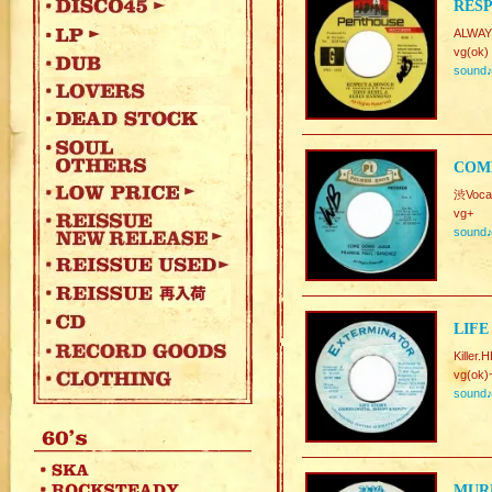
RES
ALWAY
vg(ok)
sound
COME
渋Vocal
vg+
sound
LIFE
Killer
vg(ok)
sound
MURD