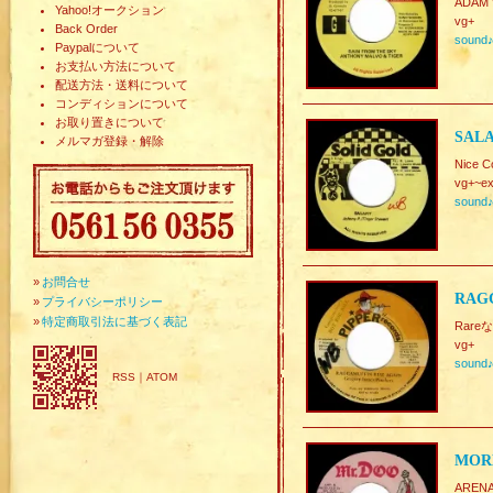
ADAM 
Yahoo!オークション
vg+
Back Order
sound
Paypalについて
お支払い方法について
配送方法・送料について
コンディションについて
お取り置きについて
SALA
メルマガ登録・解除
Nice C
vg+~ex
sound
»
お問合せ
RAGG
»
プライバシーポリシー
»
特定商取引法に基づく表記
Rareな7
vg+
sound
RSS
｜
ATOM
MORE
ARENA.