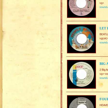
vg+
sound
LET 
BEATL
vg(ok)
sound
BIG 
2 Big A
vg+~ex
sound
FOUR
HEAVE