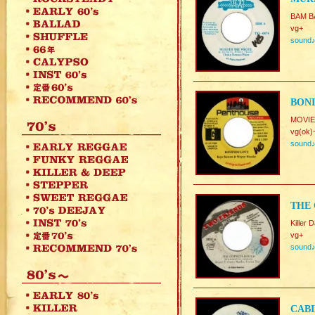
BAM BA
vg+
sound
BONI
MOVIE 
vg(ok)
sound
THE 
Killer 
vg+
sound
CABI