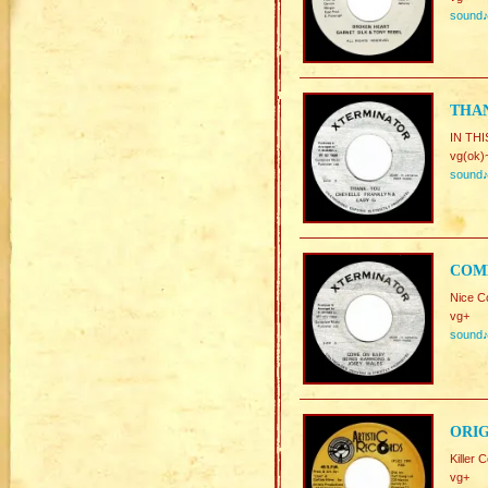
sound
THAN
IN TH
vg(ok)
sound
COME
Nice 
vg+
sound
ORIG
Killer 
vg+