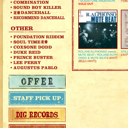
/ GLADSTONE ANDERSON
円(税
SOLD OUT
ROLAND ALPHONSO meets
STIL
MUTE BEAT / ROLAND ALPH
190
ONSO & MUTE BEAT
2,800円
(税込3,080円)