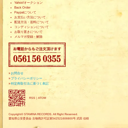
Yahoo!オークション
Back Order
Paypalについて
お支払い方法について
配送方法・送料について
コンディションについて
お取り置きについて
メルマガ登録・解除
»
お問合せ
»
プライバシーポリシー
»
特定商取引法に基づく表記
RSS
｜
ATOM
Copyright© STAMINA RECORDS. All Right Reserved.
愛知県公安委員会 古物商許可証第542521606800号 武田 佳樹