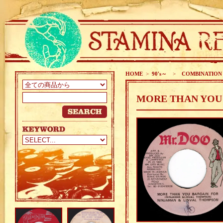
HOME
>
90's～
>
COMBINATION
MORE THAN YOU 