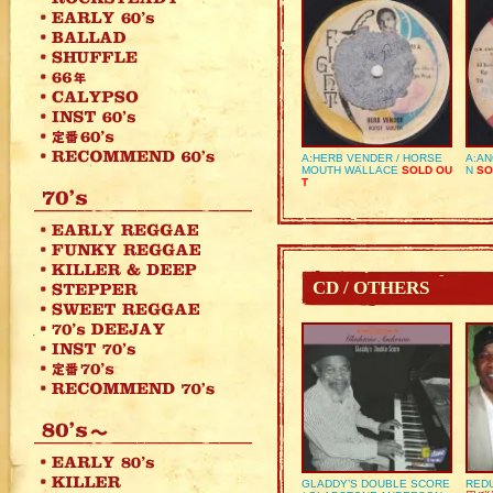
A:HERB VENDER / HORSE
A:AN
MOUTH WALLACE
SOLD OU
N
SO
T
CD / OTHERS
GLADDY’S DOUBLE SCORE
REDU