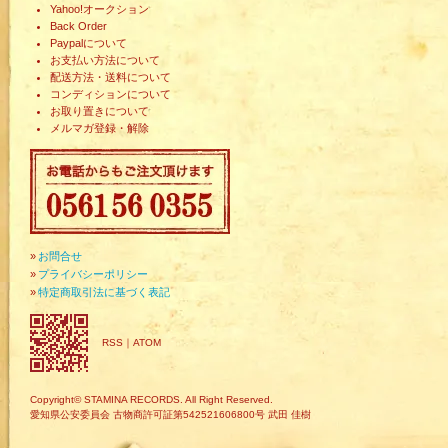
Yahoo!オークション
Back Order
Paypalについて
お支払い方法について
配送方法・送料について
コンディションについて
お取り置きについて
メルマガ登録・解除
»
お問合せ
»
プライバシーポリシー
»
特定商取引法に基づく表記
RSS
｜
ATOM
Copyright© STAMINA RECORDS. All Right Reserved.
愛知県公安委員会 古物商許可証第542521606800号 武田 佳樹