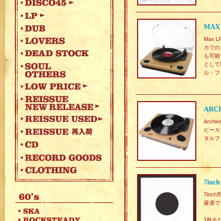
MAX
Max
カでの
も可能
として
ル・フ
ARCH
Arc
ピーカ
タルフ
7in
7in
最適で
1枚あ