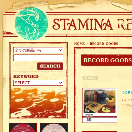
HOME
>
RECORD GOODS
RECORD GOODS
TOP D
TOP
ージで