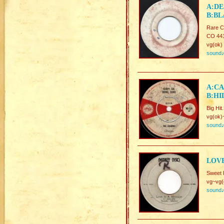
A:DE
B:BL
Rare C
CO 44
vg(ok)
sound
A:CA
B:HI
Big Hi
vg(ok)
sound
LOVE
Sweet 
vg~vg(
sound