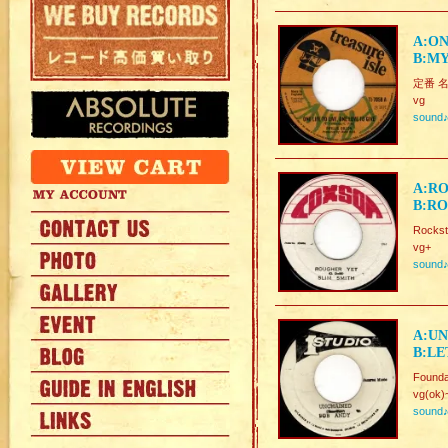
A:ON
B:MY
定番 名曲 
vg
sound
A:RO
B:RO
Rockst
vg+
sound
A:UN
B:LE
Founda
vg(ok)
sound