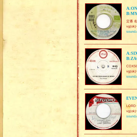
A:ON
B:MY
定番 名曲 
vg(ok)
sound
A:SI
B:ZA
COXSO
vg(ok)
sound
EVEN
LORD 
vg(ok)
sound