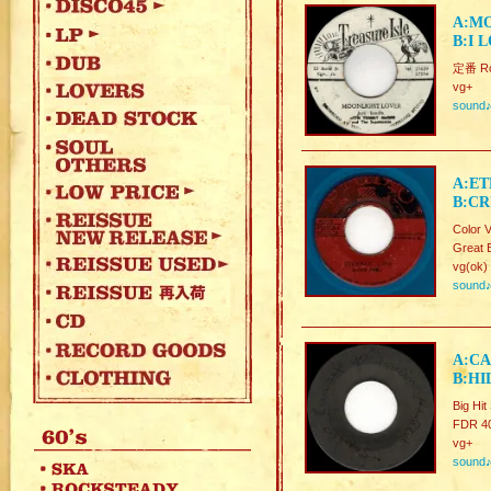
A:MO
B:I 
定番 Roc
vg+
sound
A:ET
B:CR
Color V
Great 
vg(ok)
sound
A:CA
B:HI
Big Hi
FDR 4
vg+
sound