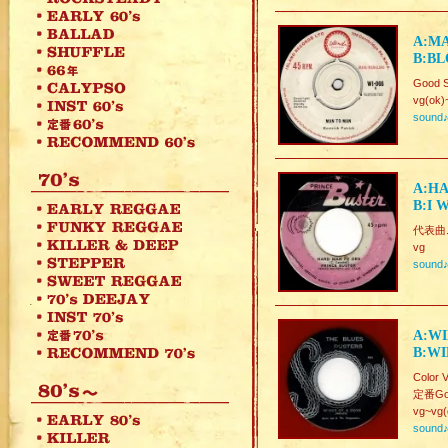
A:MA
B:B
Good S
vg(ok)
sound
A:HA
B:I 
代表曲.W
vg
sound
A:WI
B:WI
Color V
定番Goo
vg~vg(
sound