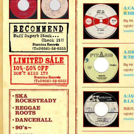
A:CA
B:HI
Big Hi
vg(ok)
sound
A:IS
B:TH
Big Hi
vg(ok)
sound
A:JA
B:LA
両面代表
vg(ok)
sound