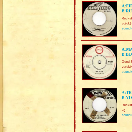
A:FI
B:RU
Rockst
vg(ok)
sound
A:MA
B:B
Good S
vg(ok)
sound
A:TR
B:YO
Rockst
vg
sound