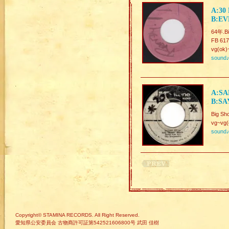
A:30
B:EV
64年.
FB 617
vg(ok)
sound
A:SA
B:SA
Big Sh
vg~vg(
sound
Copyright© STAMINA RECORDS. All Right Reserved.
愛知県公安委員会 古物商許可証第542521606800号 武田 佳樹