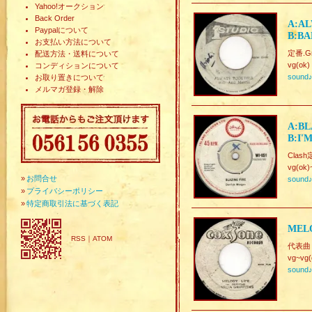
Yahoo!オークション
Back Order
A:AL
Paypalについて
B:BA
お支払い方法について
定番.Gre
配送方法・送料について
vg(ok)
コンディションについて
sound
お取り置きについて
メルマガ登録・解除
A:BL
B:I'
Clash
vg(ok)
»
お問合せ
sound
»
プライバシーポリシー
»
特定商取引法に基づく表記
MELO
RSS
｜
ATOM
代表曲
vg~vg(
sound