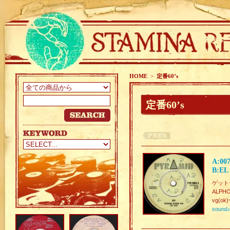
HOME
>
定番60’s
定番60’s
A:00
B:EL
ゲットー
ALPHO
vg(ok)
sound