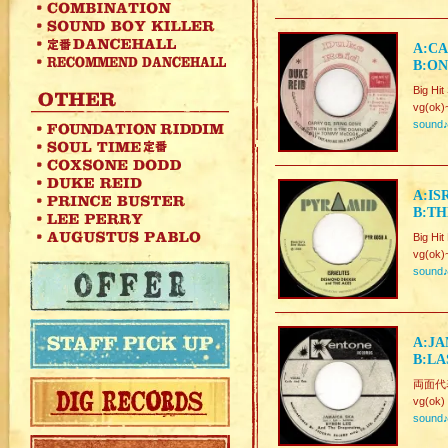
A:CA
B:ON
Big Hi
vg(ok)
sound
A:IS
B:TH
Big Hi
vg(ok)
sound
A:JA
B:LA
両面代表
vg(ok)
sound