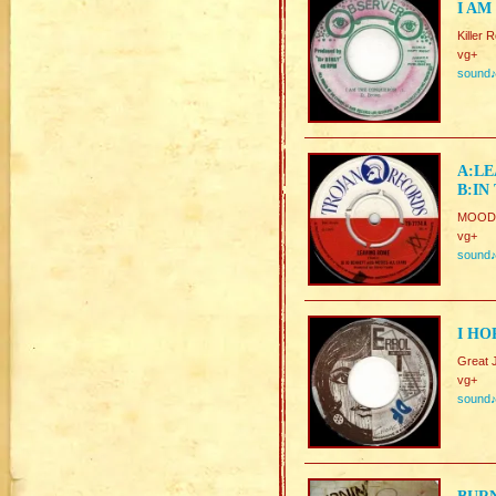
I AM
Killer 
vg+
sound
A:LE
B:IN
MOODIE
vg+
sound
I HO
Great 
vg+
sound