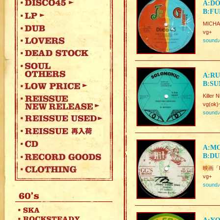
A:DO
B:FU
MICHA
vg+
sound
A:RU
B:SU
Killer 
vg(ok)
sound
A:MO
B:DU
映画「R
vg+
sound