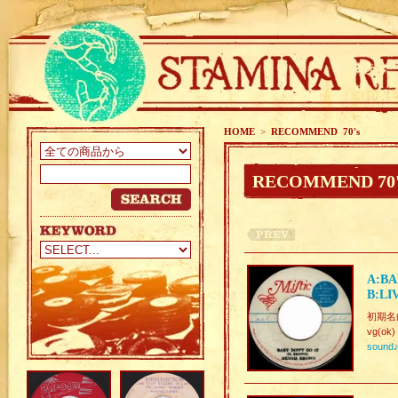
HOME
>
RECOMMEND 70's
RECOMMEND 70'
A:BA
B:LI
初期名曲.
vg(ok)
sound