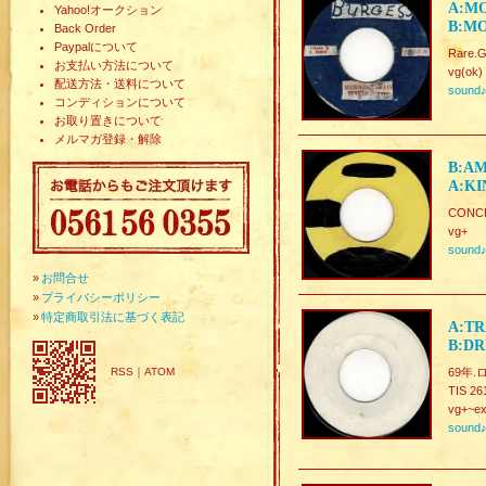
A:MO
Yahoo!オークション
B:MO
Back Order
Paypalについて
Rare.
お支払い方法について
vg(ok)
配送方法・送料について
sound
コンディションについて
お取り置きについて
メルマガ登録・解除
B:AM
A:KI
CONCR
vg+
sound
»
お問合せ
»
プライバシーポリシー
»
特定商取引法に基づく表記
A:TR
B:DR
RSS
｜
ATOM
69年.
TIS 26
vg+~ex
sound