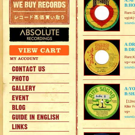
A:AF
B:HO
Rare.G
vg(ok)
sound
A:DR
B:DR
Rare.K
vg+~ex
sound
A:YO
B:SH
【12in
Killer
vg+
sound