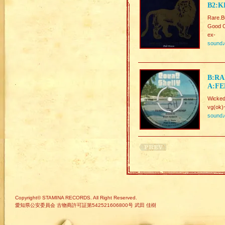
B2:K
Rare.
Good C
ex-
sound
B:RA
A:FE
Wicked
vg(ok)
sound
Copyright© STAMINA RECORDS. All Right Reserved.
愛知県公安委員会 古物商許可証第542521606800号 武田 佳樹