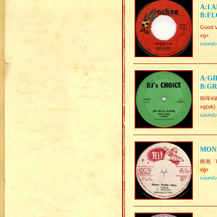
A:I 
B:F
Good V
vg+
sound
A:GI
B:GR
80年Kil
vg(ok)
sound
MONE
映画「R
vg+
sound