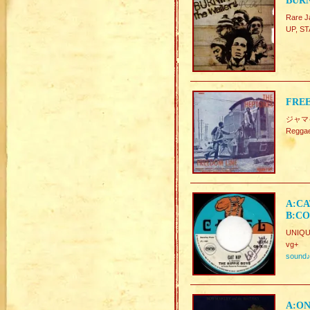
BURN
Rare
UP, 
FREE
ジャマ
Reg
A:CA
B:CO
UNIQUE
vg+
sound
A:ON