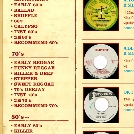
A:YO
B:SH
【12in
Killer
vg(ok)
sound
A:BL
B:MO
Killer
vg+
sound
OK F
77年.
vg(ok
sound