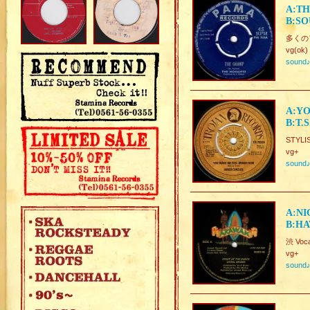
A:T
B:S
多くのア
vg(ok)
sound
A:YO
B:T.
STYLI
vg+
sound
A:NI
B:HA
渋 Voca
vg+
sound