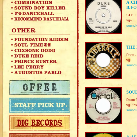
A:CH
B:FO
STYLI
vg+
sound
THE 
Rare.
vg+
sound
SOUL
Disco 
vg+~ex
sound