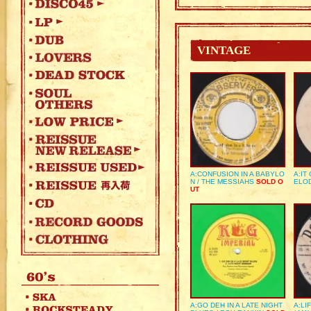
VINTAGE
A:CONFUSION IN A BABYLO
A:IT
N / THE MESSIAHS
SOLD O
ELO
UT
A:GO DEH IN A LATE NIGHT
A:LI