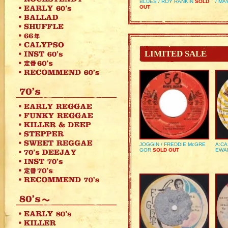
BLUES / ROY RANKIN
SOLD
/ MA
OUT
LIMITED SALE
JOGGIN / FREDDIE McGRE
A:CA
GOR
SOLD OUT
EWA