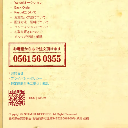
Yahoo!オークション
Back Order
Paypalについて
お支払い方法について
配送方法・送料について
コンディションについて
お取り置きについて
メルマガ登録・解除
»
お問合せ
»
プライバシーポリシー
»
特定商取引法に基づく表記
RSS
｜
ATOM
Copyright© STAMINA RECORDS. All Right Reserved.
愛知県公安委員会 古物商許可証第542521606800号 武田 佳樹