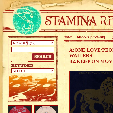
HOME
>
DISCO45 [VINTAGE]
>
定
A:ONE LOVE/PEO
WAILERS
B2:KEEP ON MOV