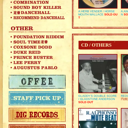
A:HERB VENDER / HORSE
A:AN
MOUTH WALLACE
SOLD OU
N
SO
T
CD / OTHERS
GLADDY’S DOUBLE SCORE
REDU
/ GLADSTONE ANDERSON
円(税
SOLD OUT