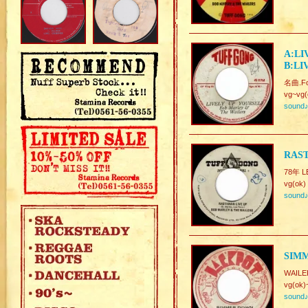
A:LI
B:LI
名曲.Fo
vg~vg(
sound
RAST
78年 L
vg(ok)
sound
SIM
WAIL
vg(ok)
sound