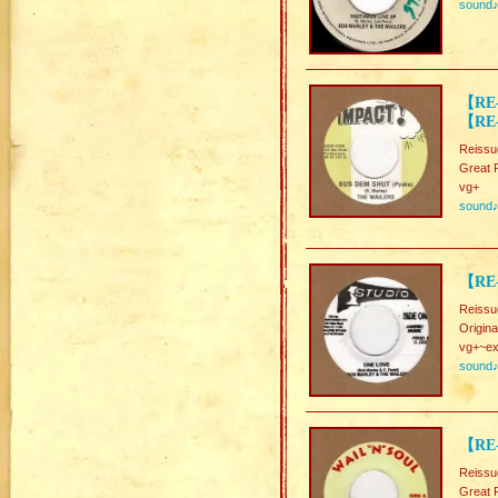
sound
【RE-
【RE-
Reissu
Great 
vg+
sound
【RE-
Reissu
Origina
vg+~ex
sound
【RE
Reissu
Great 