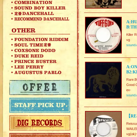
A:HU
B:TH
Killer
vg
sound
A:ON
B2:K
Rare.
Good C
ex-
sound
【RE-
Reissu
WAILE
vg(ok)