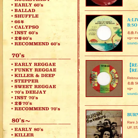
A:LI
B:SO
名曲.Fo
vg+~ex
sound
【RE-
【RE-
Reissu
名曲 Slo
vg+
sound
BURN
Rare
UP, 