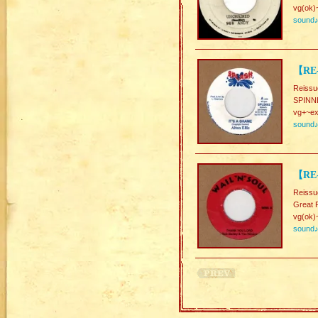
vg(ok)
sound
【RE-
Reissu
SPINN
vg+~ex
sound
【RE
Reissu
Great 
vg(ok)
sound