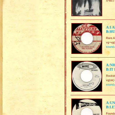
が聴け
A:I 
B:HU
Rare.A
vg~vg(
sound
A:NI
B:IT
Rockst
vg(ok)
sound
A:UN
B:LE
Founda