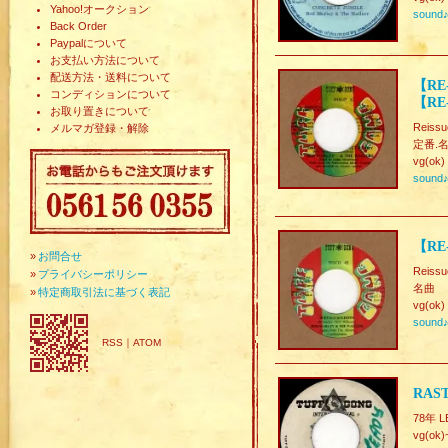
Yahoo!オークション
sound
Back Order
Paypalについて
お支払い方法について
配送方法・送料について
【RE-
コンディションについて
【RE
お取り置きについて
Reissu
メルマガ登録・解除
定番.名曲
vg(ok)
sound
【RE-
»
お問合せ
Reissu
»
プライバシーポリシー
名曲
»
特定商取引法に基づく表記
vg(ok)
sound
RSS
｜
ATOM
RAST
78年 L
vg(ok)