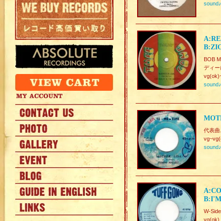
sound
A:RE
B:ZI
BOB 
ディーに
vg(ok)
sound
MOTH
代表曲.M
vg~vg(
sound
A:CO
B:I'
W-Side
vg(ok)