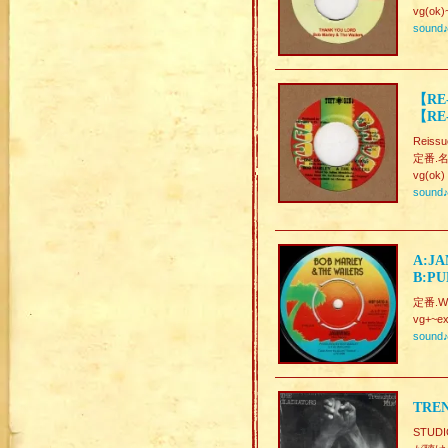
vg(ok)
sound
【RE-
【RE
Reissu
定番.名曲
vg(ok)
sound
A:JA
B:PU
定番.W-
vg+~ex
sound
TREN
STUD