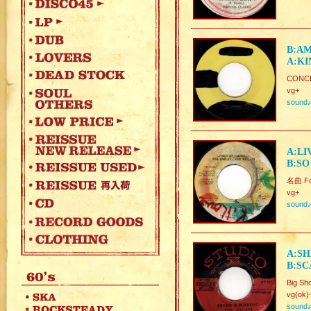
B:AM
A:KI
CONCR
vg+
sound
A:LI
B:SO
名曲.Fo
vg+
sound
A:SH
B:SC
Big Sho
vg(ok)
sound