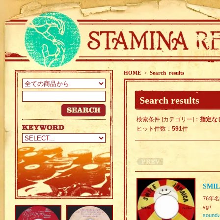
HOME
>
Search results
Search results
検索条件 [カテゴリー]：
指定な
ヒット件数：
591
件
SMIL
76年名曲
vg+
sound