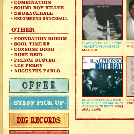
GLADDY’S DOUBLE SCORE
REDU
/ GLADSTONE ANDERSON
円(税
SOLD OUT
ROLAND ALPHONSO meets
STIL
MUTE BEAT / ROLAND ALPH
190
ONSO & MUTE BEAT
2,800円
(税込3,080円)