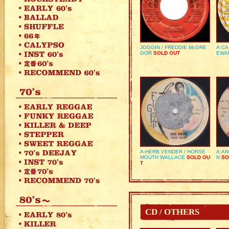
JOGGIN / FREDDIE McGRE
A:CA
GOR
SOLD OUT
EWA
A:HERB VENDER / HORSE
A:AN
MOUTH WALLACE
SOLD OU
N
SO
T
CD / OTHERS