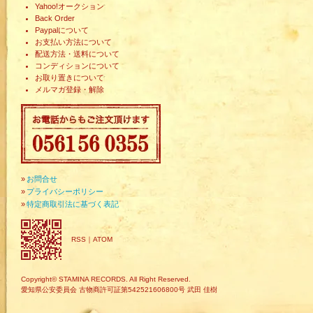
Yahoo!オークション
Back Order
Paypalについて
お支払い方法について
配送方法・送料について
コンディションについて
お取り置きについて
メルマガ登録・解除
»
お問合せ
»
プライバシーポリシー
»
特定商取引法に基づく表記
RSS
｜
ATOM
Copyright© STAMINA RECORDS. All Right Reserved.
愛知県公安委員会 古物商許可証第542521606800号 武田 佳樹