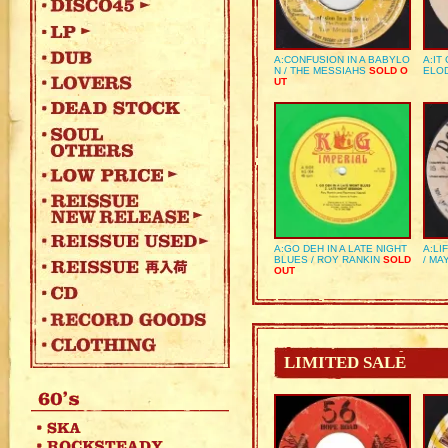
A:CONFUSION IN A BABYLO
A:IT
N / THE MESSIAHS
SOLD O
ELO
UT
A:GO DEH IN A LATE NIGHT
A:LI
BLUES / ROY RANKIN
SOLD
/ MA
OUT
LIMITED SALE