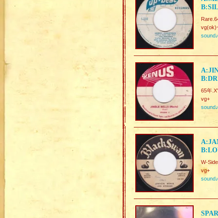
B:SI
Rare.6
vg(ok)
sound
A:JI
B:DR
65年.X'
vg+
sound
A:J
B:LO
W-Side
vg+
sound
SPA