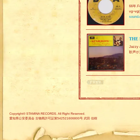
66年.Fo
vg~vg(
sound
THE
Jaz
歓声が
Copyright© STAMINA RECORDS. All Right Reserved.
愛知県公安委員会 古物商許可証第542521606800号 武田 佳樹