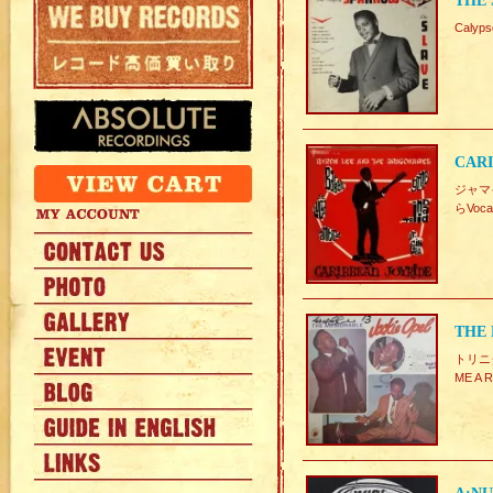
THE 
Caly
CARI
ジャマイ
らVo
THE 
トリニダ
ME A