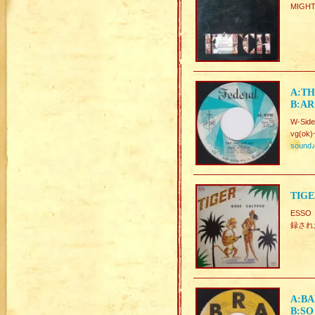
MIGH
A:TH
B:AR
W-Side
vg(ok)
sound
TIGE
ESS
録されたG
A:BA
B:SO