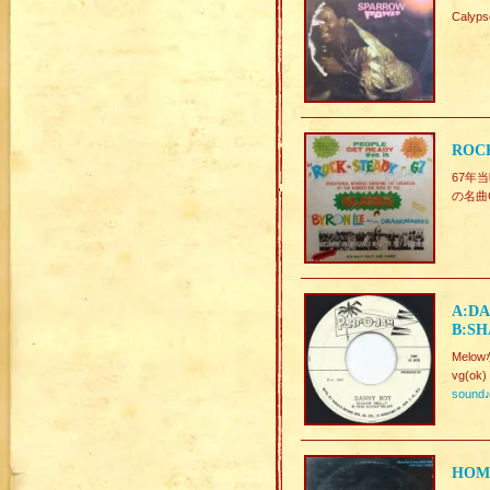
Caly
ROCK
67年当
の名曲
A:DA
B:SH
Melowな
vg(ok)
sound
HOME