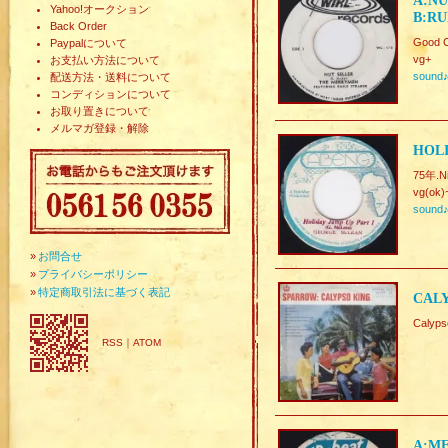
A:NU
Yahoo!オークション
B:RU
Back Order
Good C
Paypalについて
vg+
お支払い方法について
sound
配送方法・送料について
コンディションについて
お取り置きについて
メルマガ登録・解除
HOLI
75年.Ni
vg(ok)
sound
»
お問合せ
»
プライバシーポリシー
»
特定商取引法に基づく表記
CALY
Caly
RSS
｜
ATOM
A:ME