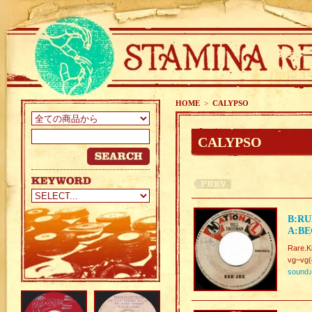
HOME
>
CALYPSO
CALYPSO
B:RU
A:BE
Rare.K
vg~vg(
sound