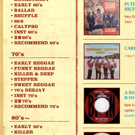
IN T
HIL
Very
Jazz
CARI
バルバド
A:BA
B:SO
66年.Fo
vg(ok)
sound