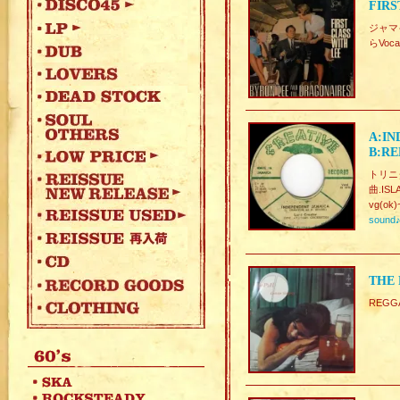
FIRS
ジャマイ
らVo
A:IN
B:RE
トリニ
曲.I
vg(ok)
sound
THE 
REGG