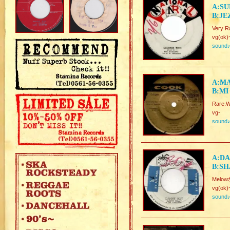
A:SU
B:JE
Very R
vg(ok)
sound
A:MA
B:MI
Rare.W
vg-
sound
A:DA
B:SH
Melow
vg(ok)
sound