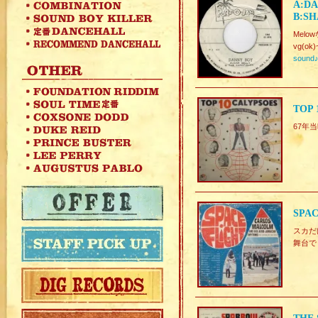
A:DA
B:SH
Melow
vg(ok)
sound
TOP 
67年当
SPAC
スカだ
舞台で