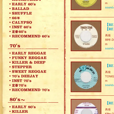
m
sound
【RE
【RE
再発
88年.De
m
sound
【RE】
再発
TONIGH
m
sound
【RE
再発
Killer 