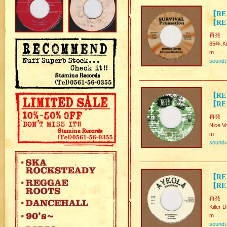
【RE
【RE
再発
85年.Ki
m
sound
【RE
【RE
再発
Nice
m
sound
【RE
【RE
再発
Killer D
m
sound