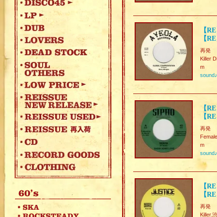
【RE
【RE
再発
Killer 
m
sound
【RE
【RE
再発
Female 
m
sound
【RE】
【RE
再発
Killer.