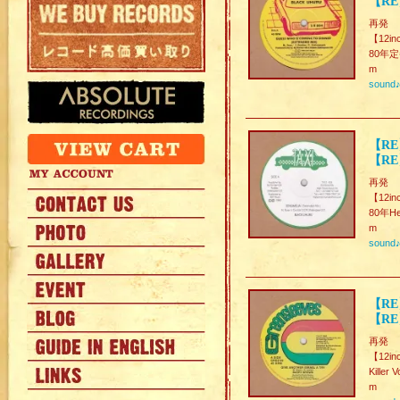
【RE
再発
【12in
80年定
m
sound
【RE】
【RE】
再発
【12in
80年Hea
m
sound
【RE】
【RE
再発
【12in
Killer
m