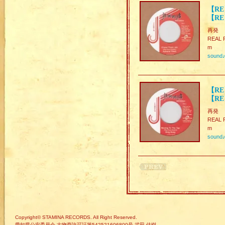
【RE】
【RE】
再発
REAL R
m
sound
【RE
【RE
再発
REAL 
m
sound
Copyright© STAMINA RECORDS. All Right Reserved.
愛知県公安委員会 古物商許可証第542521606800号 武田 佳樹