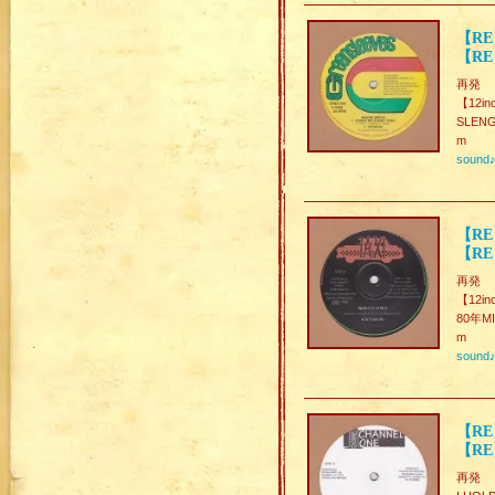
【RE
【RE
再発
【12in
SLENG 
m
sound
【RE】
【RE】
再発
【12in
80年MI
m
sound
【RE】
【RE
再発