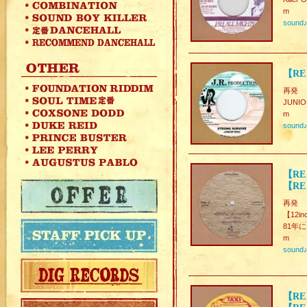
m
sound
【RE】
再発
JUN
m
sound
【RE】
【RE
再発
【12in
81年に
m
sound
【RE】