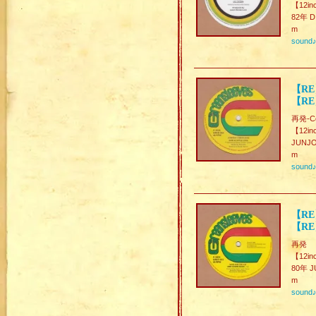
【12in
82年 D
m
sound
【RE】
【RE】
再発-Col
【12in
JUNJO
m
sound
【RE】
【RE
再発
【12in
80年 J
m
sound