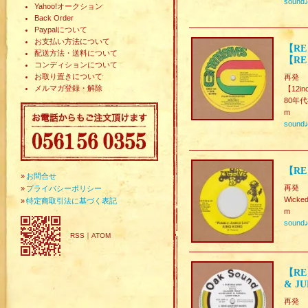
sound
Yahoo!オークション
Back Order
Paypalについて
お支払い方法について
【RE】
配送方法・送料について
【RE
コンディションについて
お取り置きについて
再発
メルマガ登録・解除
【12in
80年代初
m
sound
【RE
»
お問合せ
再発
»
プライバシーポリシー
Wicke
»
特定商取引法に基づく表記
m
sound
RSS
｜
ATOM
【RE】
& JU
再発