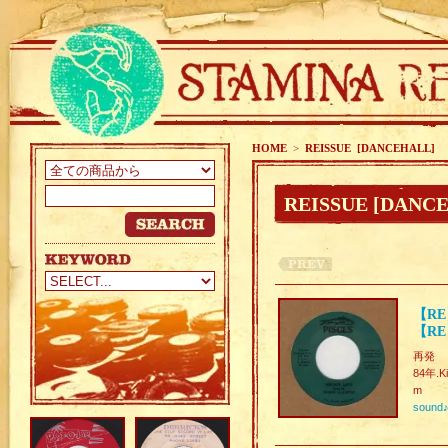
HOME
>
REISSUE [DANCEHALL]
REISSUE [DANC
【RE
【RE
再発
84年.Ki
m
sound