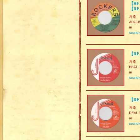
【RE】
【RE】
再発
AUGUST
m
sound
【RE
再発
BEAT 
m
sound
【RE】
再発
REAL
m
sound