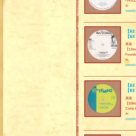
I HOL
m
sound
【RE】
【RE
再発
【12in
Found
m
sound
【RE
【RE
再発
【10in
Come 
m
sound