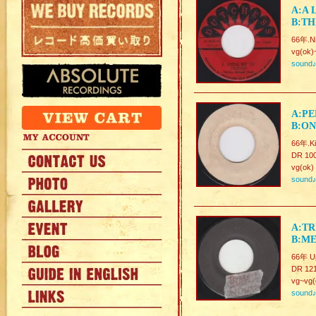
A:A 
B:TH
66年.Ni
vg(ok)
sound
A:PE
B:ON
66年.Ki
DR 100
vg(ok)
sound
A:TR
B:ME
66年 U
DR 12
vg~vg(
sound