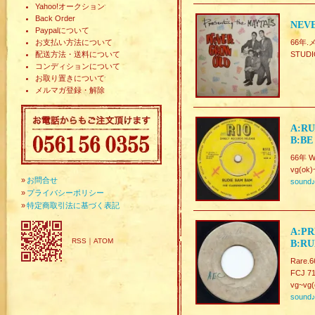
Yahoo!オークション
Back Order
NEV
Paypalについて
お支払い方法について
66年.
配送方法・送料について
STUD
コンディションについて
お取り置きについて
メルマガ登録・解除
A:RU
B:BE
66年 W-
vg(ok)
»
お問合せ
sound
»
プライバシーポリシー
»
特定商取引法に基づく表記
A:PR
RSS
｜
ATOM
B:RU
Rare.6
FCJ 71
vg~vg(
sound