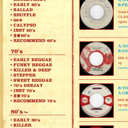
A:ON
B:PR
Great 
CS 201
vg(ok)
sound
A:SO
B:SO
66年.Gr
vg
sound
B:YO
A:GR
66年.B
vg~vg(
sound