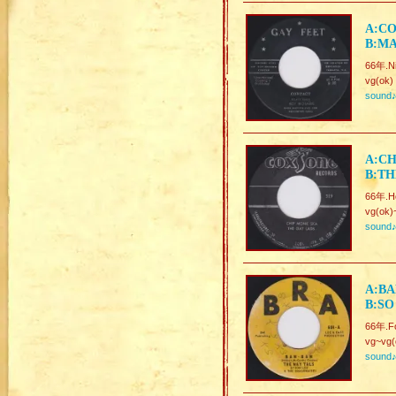
A:CO
B:MA
66年.Ni
vg(ok)
sound
A:CH
B:TH
66年.Ho
vg(ok)
sound
A:BA
B:SO
66年.Fo
vg~vg(
sound