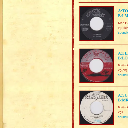
A:TO
B:I'
Nice H
vg(ok)
sound
A:FE
B:LO
66年.Go
vg(ok)
sound
A:SU
B:MR
66年.Go
vg+
sound