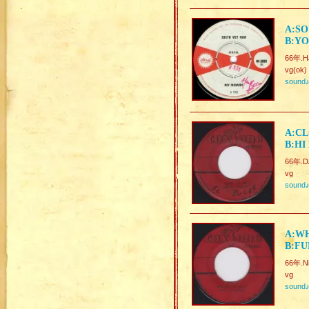
A:SO
B:YO
66年.Ha
vg(ok)
sound
A:CL
B:HI
66年.DA
vg
sound
A:WH
B:FU
66年.Ni
vg
sound