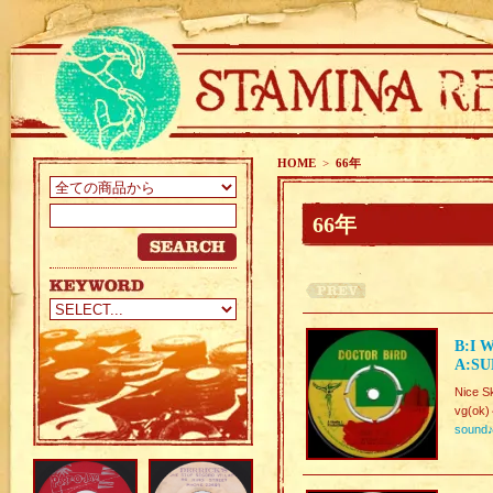
HOME
>
66年
66年
B:I 
A:SU
Nice Sk
vg(ok
sound