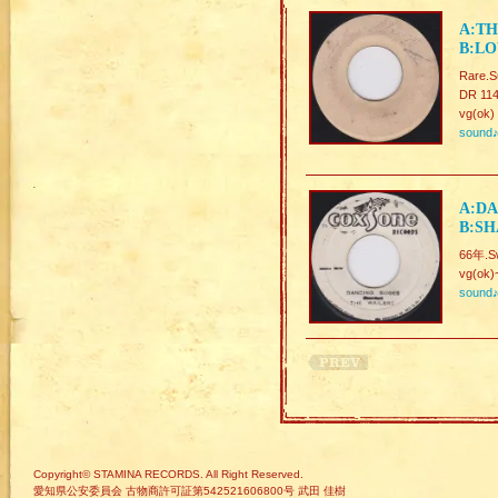
A:T
B:LO
Rare.
DR 114
vg(ok)
sound
A:DA
B:SH
66年.Sw
vg(ok)
sound
Copyright© STAMINA RECORDS. All Right Reserved.
愛知県公安委員会 古物商許可証第542521606800号 武田 佳樹