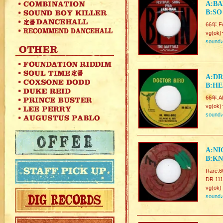
A:BA
B:SO
66年.Fo
vg(ok)
sound
A:DR
B:HE
66年.A
vg(ok)
sound
A:NI
B:K
Rare.6
DR 111
vg(ok)
sound