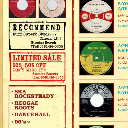
B:YO
A:TR
66年 W-
vg+~ex
sound
A:PH
B:ME
MONGO
vg(ok)
sound
A:VI
B:YO
66年.Ha
vg(ok)
sound