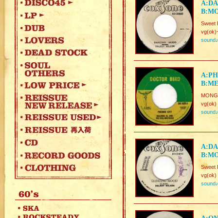
A:DA
B:MO
Sweet 
vg(ok)
sound
A:PH
B:ME
MONGO
vg(ok)
sound
A:DA
B:MO
Sweet 
vg(ok)
sound