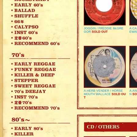
JOGGIN / FREDDIE McGRE
A:CA
GOR
SOLD OUT
EWA
A:HERB VENDER / HORSE
A:AN
MOUTH WALLACE
SOLD OU
N
SO
T
CD / OTHERS