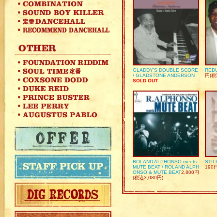
GLADDY’S DOUBLE SCORE
REDU
/ GLADSTONE ANDERSON
円(税
SOLD OUT
ROLAND ALPHONSO meets
STIL
MUTE BEAT / ROLAND ALPH
190
ONSO & MUTE BEAT
2,800円
(税込3,080円)