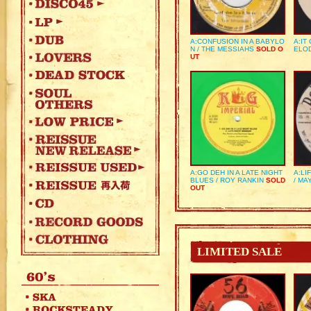
A:CONFUSION IN A BABYLO
A:IT
N / THE MESSIAHS
SOLD O
ELO
UT
A:GO DEH IN A LATE NIGHT
A:LI
BLUES / ROY RANKIN
SOLD
/ MA
OUT
LIMITED SALE