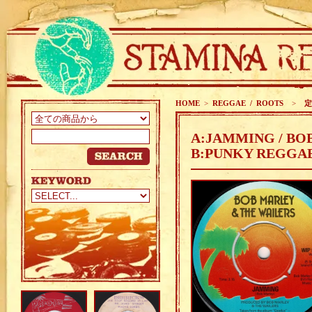
HOME
>
REGGAE / ROOTS
>
定番
A:JAMMING / BO
B:PUNKY REGGAE