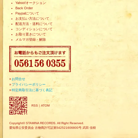
Yahoo!オークション
Back Order
Paypalについて
お支払い方法について
配送方法・送料について
コンディションについて
お取り置きについて
メルマガ登録・解除
»
お問合せ
»
プライバシーポリシー
»
特定商取引法に基づく表記
RSS
｜
ATOM
Copyright© STAMINA RECORDS. All Right Reserved.
愛知県公安委員会 古物商許可証第542521606800号 武田 佳樹