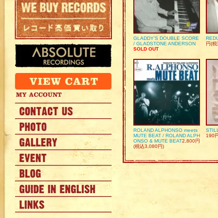
GLADDY’S DOUBLE SCORE
REDU
/ GLADSTONE ANDERSON
円(税
SOLD OUT
ROLAND ALPHONSO meets
STIL
MUTE BEAT / ROLAND ALPH
190
ONSO & MUTE BEAT
2,800円
(税込3,080円)