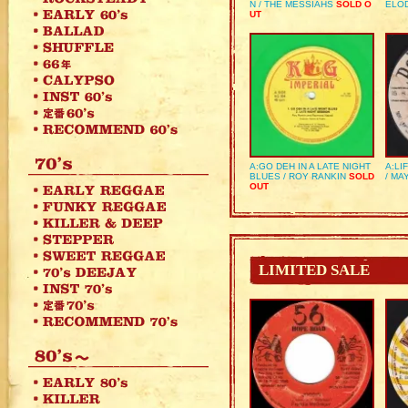
N / THE MESSIAHS
SOLD O
ELO
UT
A:GO DEH IN A LATE NIGHT
A:LI
BLUES / ROY RANKIN
SOLD
/ MA
OUT
LIMITED SALE