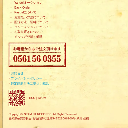
Yahoo!オークション
Back Order
Paypalについて
お支払い方法について
配送方法・送料について
コンディションについて
お取り置きについて
メルマガ登録・解除
»
お問合せ
»
プライバシーポリシー
»
特定商取引法に基づく表記
RSS
｜
ATOM
Copyright© STAMINA RECORDS. All Right Reserved.
愛知県公安委員会 古物商許可証第542521606800号 武田 佳樹