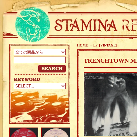
HOME
>
LP [VINTAGE]
TRENCHTOWN MIX