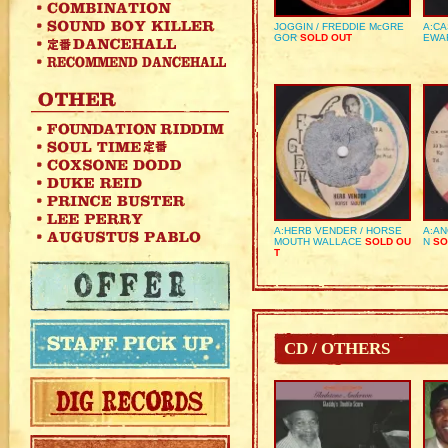
JOGGIN / FREDDIE McGRE
A:CA
GOR
SOLD OUT
EWA
A:HERB VENDER / HORSE
A:AN
MOUTH WALLACE
SOLD OU
N
SO
T
CD / OTHERS