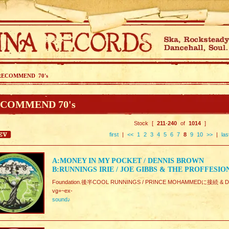
RECOMMEND 70's
COMMEND 70's
Stock [
211
-
240
of
1014
]
first
|
<<
1
2
3
4
5
6
7
8
9
10
>>
|
las
A:MONEY IN MY POCKET / DENNIS BROWN
B:RUNNINGS IRIE / JOE GIBBS & THE PROFFESIO
Foundation.後半COOL RUNNINGS / PRINCE MOHAMMEDに接続 & D
vg+~ex-
sound♪