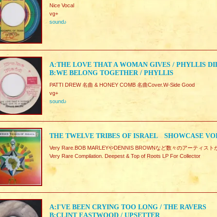
Nice Vocal
vg+
sound♪
A:THE LOVE THAT A WOMAN GIVES / PHYLLIS D
B:WE BELONG TOGETHER / PHYLLIS
PATTI DREW 名曲 & HONEY COMB 名曲Cover.W-Side Good
vg+
sound♪
THE TWELVE TRIBES OF ISRAEL SHOWCASE VOLU
Very Rare.BOB MARLEYやDENNIS BROWNなど数々のアーティ
Very Rare Compilation. Deepest & Top of Roots LP For Collector
A:I'VE BEEN CRYING TOO LONG / THE RAVERS
B:CLINT EASTWOOD / UPSETTER