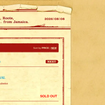
Sort by
PRICE
|
NEW
t
NAL
ubwise
SOLD OUT