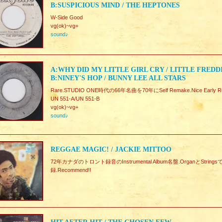
B:SUSPICIOUS MIND / THE HEPTONES
W-Side Good
vg(ok)~vg+
sound♪
A:WHY DID MY LITTLE GIRL CRY / LITTLE FREDD
B:NINEY'S HOP / BUNNY LEE ALL STARS
Rare.STUDIO ONE時代の66年名曲を70年にSelf Remake.Nice Early Reggae
UN 551-A/UN 551-B
vg(ok)~vg+
sound♪
REGGAE MAGIC! / JACKIE MITTOO
72年カナダのトロント録音のInstrumental Album名盤.OrganとSt
録.Recommend!!