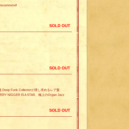
commend!
SOLD OUT
SOLD OUT
ep Funk Collectorが捜し求めるレア盤
GGER IS A STAR、極上のOrgan Jazz
SOLD OUT