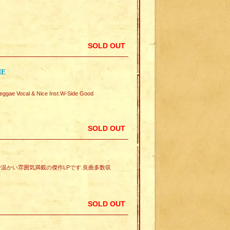
SOLD OUT
IE
 Vocal & Nice Inst.W-Side Good
SOLD OUT
ringsで温かい雰囲気満載の傑作LPです.良曲多数収
SOLD OUT