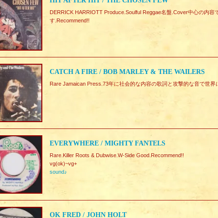
HIT AFTER HIT / THE CHOSEN FEW
DERRICK HARRIOTT Produce.Soulful Reggae名盤.Co
す.Recommend!!
CATCH A FIRE / BOB MARLEY & THE WAILERS
Rare Jamaican Press.73年に社会的な内容の歌詞と攻撃的な音で世界に向
EVERYWHERE / MIGHTY FANTELS
Rare.Killer Roots & Dubwise.W-Side Good.Recommend!!
vg(ok)~vg+
sound♪
OK FRED / JOHN HOLT