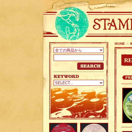
HOME
>
RE