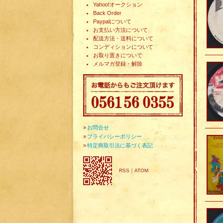
Yahoo!オークション
Back Order
Paypalについて
お支払い方法について
配送方法・送料について
コンディションについて
お取り置きについて
メルマガ登録・解除
»
お問合せ
»
プライバシーポリシー
»
特定商取引法に基づく表記
RSS
｜
ATOM