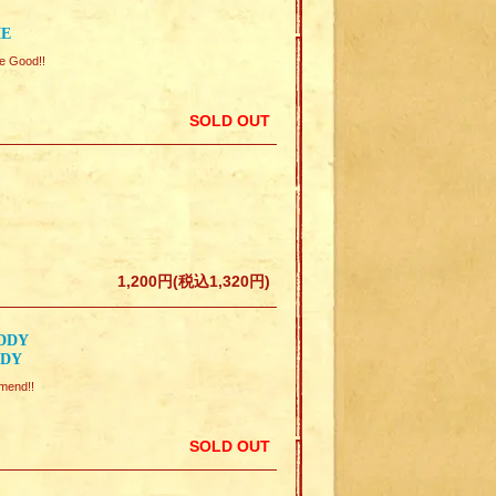
IE
e Good!!
SOLD OUT
1,200円(税込1,320円)
ADDY
DDY
mend!!
SOLD OUT