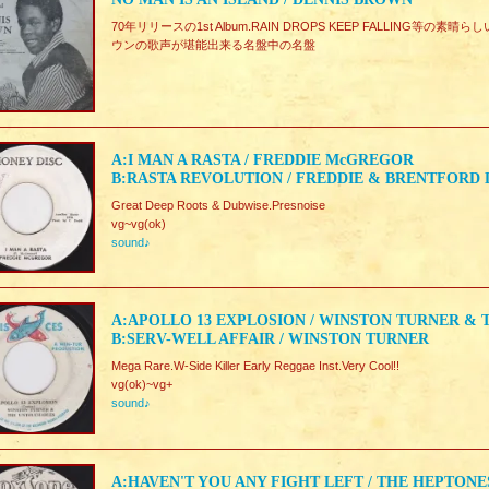
70年リリースの1st Album.RAIN DROPS KEEP FALLING
ウンの歌声が堪能出来る名盤中の名盤
A:I MAN A RASTA / FREDDIE McGREGOR
B:RASTA REVOLUTION / FREDDIE & BRENTFORD 
Great Deep Roots & Dubwise.Presnoise
vg~vg(ok)
sound♪
A:APOLLO 13 EXPLOSION / WINSTON TURNER &
B:SERV-WELL AFFAIR / WINSTON TURNER
Mega Rare.W-Side Killer Early Reggae Inst.Very Cool!!
vg(ok)~vg+
sound♪
A:HAVEN'T YOU ANY FIGHT LEFT / THE HEPTONE