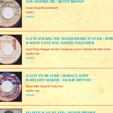
YOU INSPIRE ME / BUSTY BROWN
Great Vocal.Recommend!!
vg(ok)
sound♪
A:(I'M AFRAID) THE MASQUERADE IS OVER / DO
B:WHAT LOVE HAS JOINED TOGETHER
Good Early Reggae Vocal & Jamaican Lovers Classics.W-Side Good
vg(ok)~vg+
sound♪
A:GOT TO BE SURE / HORACE ANDY
B:MELODY MAKER / JACKIE MITTOO
Great Killer Vocal & Funky Inst
vg(ok)~vg+
sound♪
NO MAN IS AN ISLAND / DENNIS BROWN