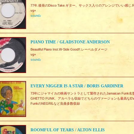
77年.後発のDisco Take.ギター、サックス入りのアレンジでいい感じ.Re
vg+
sound♪
PIANO TIME / GLADSTONE ANDERSON
Beautiful Piano Inst.W-Side Good!!.レーベルダメージ
vg+
sound♪
EVERY NIGGER IS A STAR / BORIS GARDINER
73年にジャマイカの映画サントラとして製作されたJamaican Funk名盤.De
GHETTO FUNK、アカペラも収録でどちらのヴァージョンも最高なEVERY NI
FunkのNEGRILなど良曲多数収録
ROOMFUL OF TEARS / ALTON ELLIS