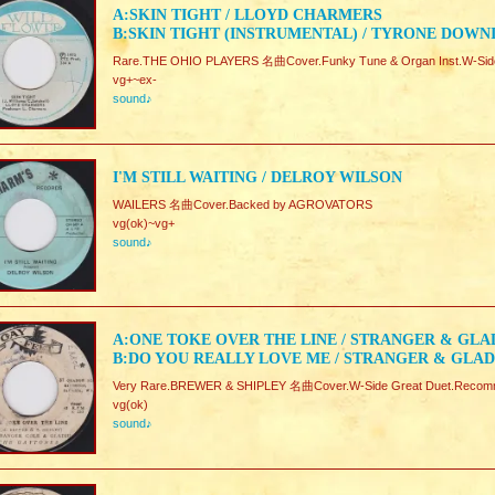
A:SKIN TIGHT / LLOYD CHARMERS
B:SKIN TIGHT (INSTRUMENTAL) / TYRONE DOWN
Rare.THE OHIO PLAYERS 名曲Cover.Funky Tune & Organ Inst.W-Sid
vg+~ex-
sound♪
I'M STILL WAITING / DELROY WILSON
WAILERS 名曲Cover.Backed by AGROVATORS
vg(ok)~vg+
sound♪
A:ONE TOKE OVER THE LINE / STRANGER & GL
B:DO YOU REALLY LOVE ME / STRANGER & GLA
Very Rare.BREWER & SHIPLEY 名曲Cover.W-Side Great Duet.Recom
vg(ok)
sound♪