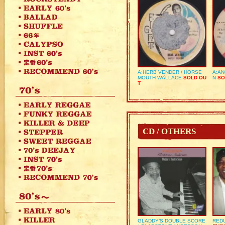
A:HERB VENDER / HORSE
A:AN
MOUTH WALLACE
SOLD OU
N
SO
T
CD / OTHERS
GLADDY’S DOUBLE SCORE
REDU