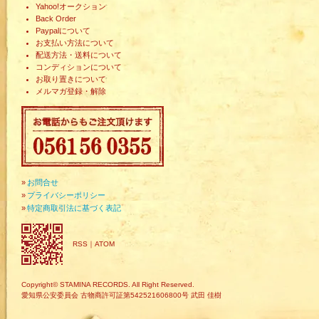
Yahoo!オークション
Back Order
Paypalについて
お支払い方法について
配送方法・送料について
コンディションについて
お取り置きについて
メルマガ登録・解除
»
お問合せ
»
プライバシーポリシー
»
特定商取引法に基づく表記
RSS
｜
ATOM
Copyright© STAMINA RECORDS. All Right Reserved.
愛知県公安委員会 古物商許可証第542521606800号 武田 佳樹