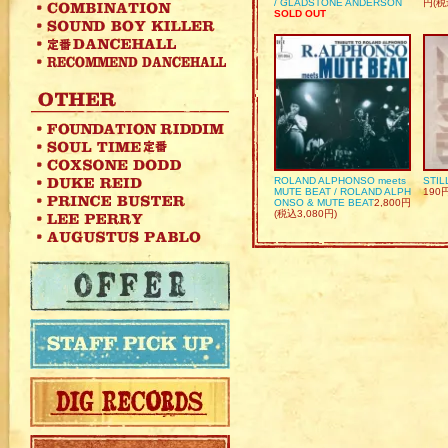
/ GLADSTONE ANDERSON
円(税
SOLD OUT
ROLAND ALPHONSO meets
STIL
MUTE BEAT / ROLAND ALPH
190
ONSO & MUTE BEAT
2,800円
(税込3,080円)