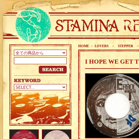
HOME
>
LOVERS
>
STEPPER
I HOPE WE GET T