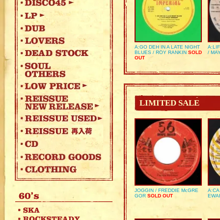
A:GO DEH IN A LATE NIGHT
A:LI
BLUES / ROY RANKIN
SOLD
/ MA
OUT
LIMITED SALE
JOGGIN / FREDDIE McGRE
A:CA
GOR
SOLD OUT
EWA