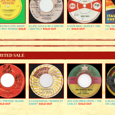
EH IN A LATE NIGHT
A:LIFE COULD BE A DREAM
A:GUN MAN / DUDLEY SIBL
ITAL D
/ ROY RANKIN
SOLD
/ MAYTALS
SOLD OUT
EY
SOLD OUT
LO
SOL
MITED SALE
 / FREDDIE McGRE
A:CASSANOVA / ROMAN ST
JAH CHILDREN UNITE / THE
A:BLAC
LD OUT
EWART
SOLD OUT
CABLES
SOLD OUT
ON LIN