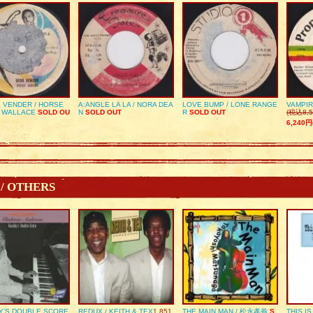
 VENDER / HORSE
A:ANGLE LA LA / NORA DEA
LOVE BUMP / LONE RANGE
VAMPIR
 WALLACE
SOLD OU
N
SOLD OUT
R
SOLD OUT
(税込8,5
6,240円
 / OTHERS
Y’S DOUBLE SCORE
REDUX / KEITH & TEX
1,851
THE MAIN MAN / 松永孝義
S
THIS I