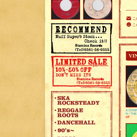
こ
こ
VI
A:CONF
N / TH
UT