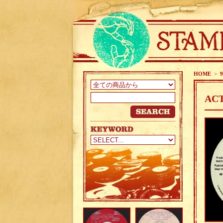
HOME
>
9
ACT