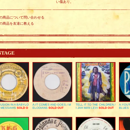
い傷あり。
の商品について問い合わせる
の商品を友達に教える
NTAGE
USION IN A BABYLO
A:IT COMES AND GOES / M
TELL IT TO THE CHILDREN /
A:YOU’
E MESSIAHS
SOLD O
ELODIANS
SOLD OUT
I JAH MAN LEVI
SOLD OUT
BLUES