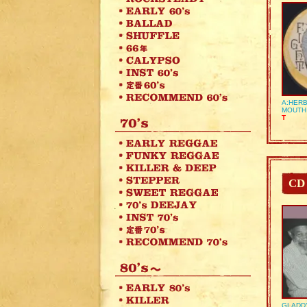
A:HERB
MOUTH
T
CD
GLADD