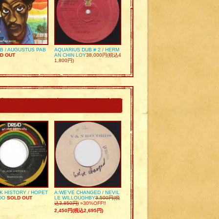
UB / AUGUSTUS PAB
AQUARIUS DUB # 2 / HERM
D OUT
AN CHIN LOY
38,000円(税込4
1,800円)
K HISTORY / HOPET
A:WE’VE CHANGED / NEVIL
DO
SOLD OUT
LE WILLOUGHBY
3,500円(税
込3,850円)
»30%OFF!!
2,450円(税込2,695円)