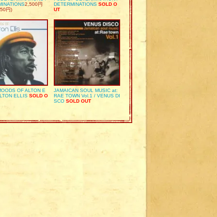
MINATIONS
2,500円
DETERMINATIONS
SOLD O
50円)
UT
OODS OF ALTON E
JAMAICAN SOUL MUSIC at:
ALTON ELLIS
SOLD O
RAE TOWN Vol.1 / VENUS DI
SCO
SOLD OUT