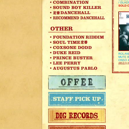
/ GLA
SOLD 
ROLAN
MUTE B
ONSO 
(税込3,