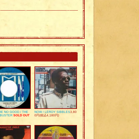
RE NO GOOD / THE
NOW / LEROY SIBBLES
3,80
 BUSTER
SOLD OUT
0円(税込4,180円)