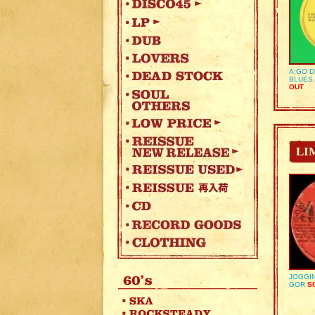
A:GO D
BLUES 
OUT
LI
JOGGIN
GOR
SO