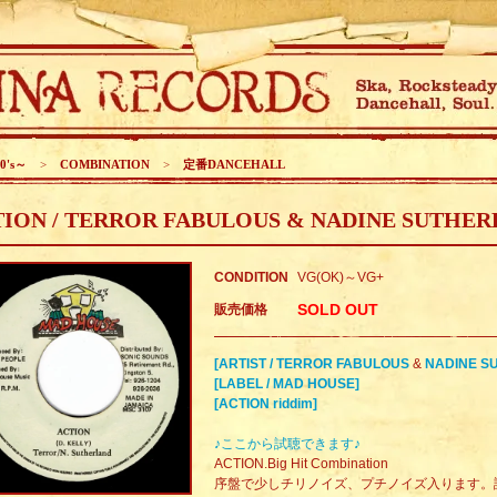
0's～
>
COMBINATION
>
定番DANCEHALL
ION / TERROR FABULOUS & NADINE SUTHE
CONDITION
VG(OK)～VG+
SOLD OUT
販売価格
[ARTIST / TERROR FABULOUS
&
NADINE S
[LABEL / MAD HOUSE]
[ACTION riddim]
♪ここから試聴できます♪
ACTION.Big Hit Combination
序盤で少しチリノイズ、プチノイズ入ります。