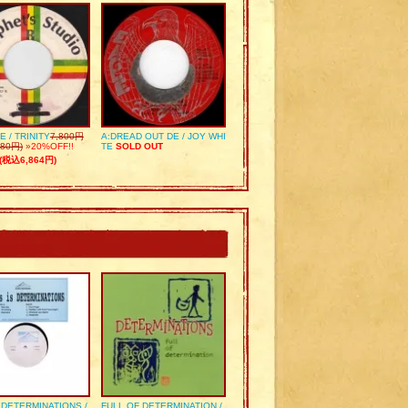
E / TRINITY
7,800円
A:DREAD OUT DE / JOY WHI
80円)
»20%OFF!!
TE
SOLD OUT
(税込6,864円)
S DETERMINATIONS /
FULL OF DETERMINATION /