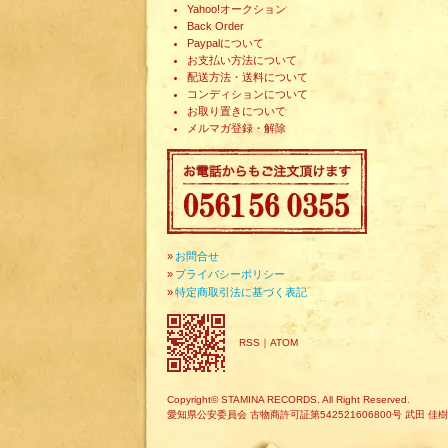
Yahoo!オークション
Back Order
Paypalについて
お支払い方法について
配送方法・送料について
コンディションについて
お取り置きについて
メルマガ登録・解除
»
お問合せ
»
プライバシーポリシー
»
特定商取引法に基づく表記
RSS
｜
ATOM
Copyright© STAMINA RECORDS. All Right Reserved.
愛知県公安委員会 古物商許可証第542521606800号 武田 佳樹