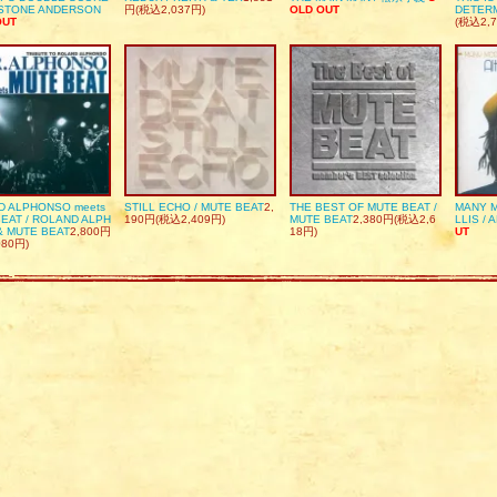
DSTONE ANDERSON
円(税込2,037円)
OLD OUT
DETER
OUT
(税込2,7
D ALPHONSO meets
STILL ECHO / MUTE BEAT
2,
THE BEST OF MUTE BEAT /
MANY M
EAT / ROLAND ALPH
190円(税込2,409円)
MUTE BEAT
2,380円(税込2,6
LLIS / 
& MUTE BEAT
2,800円
18円)
UT
080円)