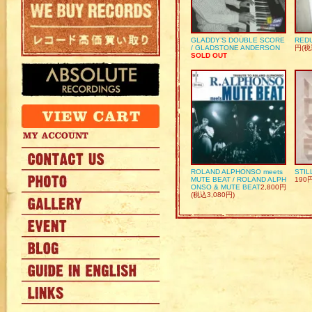
GLADDY’S DOUBLE SCORE
REDU
/ GLADSTONE ANDERSON
円(税
SOLD OUT
ROLAND ALPHONSO meets
STIL
MUTE BEAT / ROLAND ALPH
190
ONSO & MUTE BEAT
2,800円
(税込3,080円)