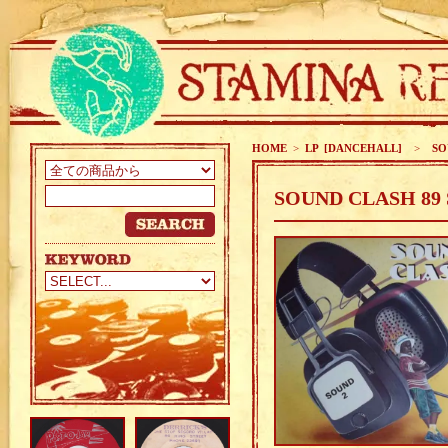
HOME
>
LP [DANCEHALL]
>
SO
SOUND CLASH 89 S