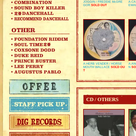
JOGGIN / FREDDIE McGRE
A:CA
GOR
SOLD OUT
EWA
A:HERB VENDER / HORSE
A:AN
MOUTH WALLACE
SOLD OU
N
SO
T
CD / OTHERS