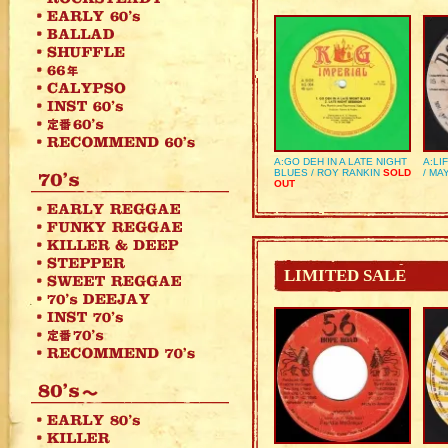
A:GO DEH IN A LATE NIGHT
A:LI
BLUES / ROY RANKIN
SOLD
/ MA
OUT
LIMITED SALE