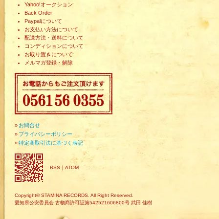
Yahoo!オークション
Back Order
Paypalについて
お支払い方法について
配送方法・送料について
コンディションについて
お取り置きについて
メルマガ登録・解除
»
お問合せ
»
プライバシーポリシー
»
特定商取引法に基づく表記
RSS
｜
ATOM
Copyright© STAMINA RECORDS. All Right Reserved.
愛知県公安委員会 古物商許可証第542521606800号 武田 佳樹