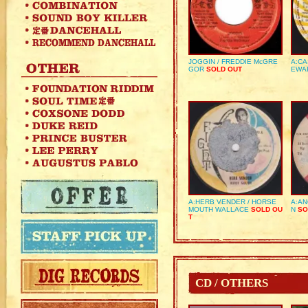
JOGGIN / FREDDIE McGRE
A:CA
GOR
SOLD OUT
EWA
A:HERB VENDER / HORSE
A:AN
MOUTH WALLACE
SOLD OU
N
SO
T
CD / OTHERS