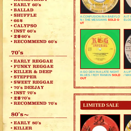
A:CONFUSION IN A BABYLO
A:IT
N / THE MESSIAHS
SOLD O
ELO
UT
A:GO DEH IN A LATE NIGHT
A:LI
BLUES / ROY RANKIN
SOLD
/ MA
OUT
LIMITED SALE