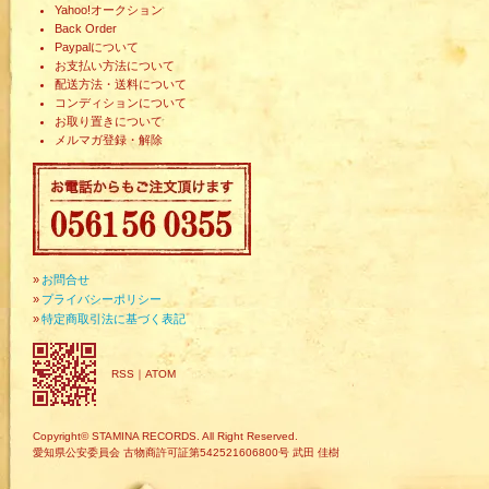
Yahoo!オークション
Back Order
Paypalについて
お支払い方法について
配送方法・送料について
コンディションについて
お取り置きについて
メルマガ登録・解除
»
お問合せ
»
プライバシーポリシー
»
特定商取引法に基づく表記
RSS
｜
ATOM
Copyright© STAMINA RECORDS. All Right Reserved.
愛知県公安委員会 古物商許可証第542521606800号 武田 佳樹