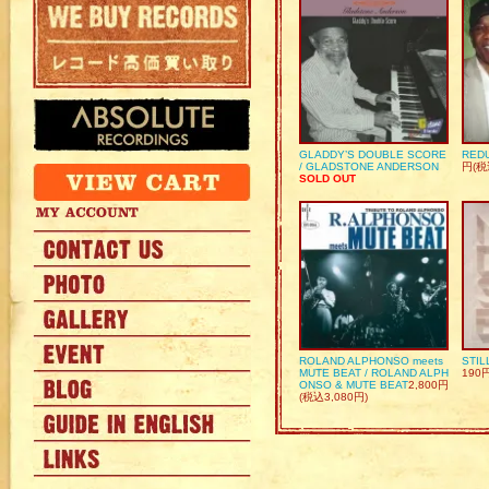
GLADDY’S DOUBLE SCORE
REDU
/ GLADSTONE ANDERSON
円(税
SOLD OUT
ROLAND ALPHONSO meets
STIL
MUTE BEAT / ROLAND ALPH
190
ONSO & MUTE BEAT
2,800円
(税込3,080円)