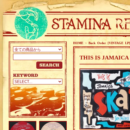
HOME
>
Back Order [VINTAGE LP
THIS IS JAMAICA S