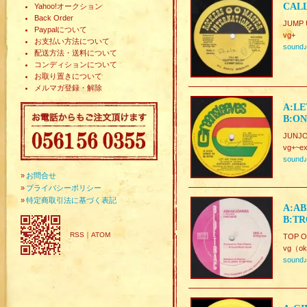
CALL
Yahoo!オークション
Back Order
JUMP U
Paypalについて
vg+
お支払い方法について
sound
配送方法・送料について
コンディションについて
お取り置きについて
メルマガ登録・解除
A:LE
B:ON
JUNJO
vg+~ex
sound
»
お問合せ
»
プライバシーポリシー
»
特定商取引法に基づく表記
A:AB
B:TR
RSS
｜
ATOM
TOP 
vg（ok
sound