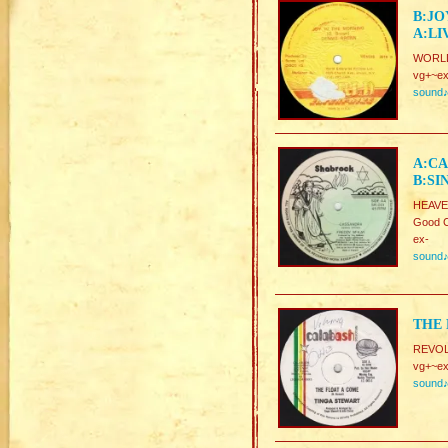
B:JO
A:LI
WORLD
vg+~ex
sound
A:CA
B:SI
HEAVE
Good C
ex-
sound
THE 
REVO
vg+~ex
sound