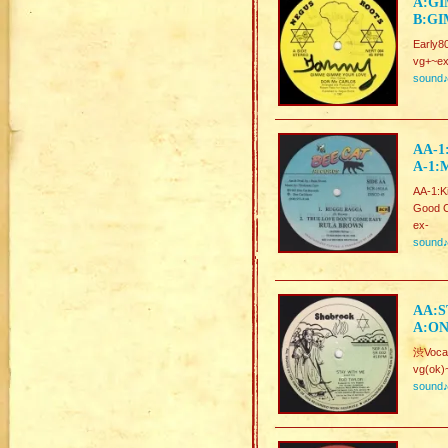
A:GI
B:GI
Early80
vg+~ex
sound
AA-1
A-1:
AA-1:K
Good C
ex-
sound
AA:S
A:ON
渋Voca
vg(ok)
sound