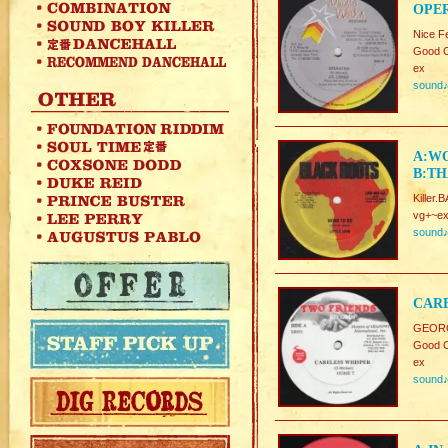
OPER
Nice F
Good C
ex
sound
A:WO
B:TH
Killer
vg+~ex
sound
CARE
GEORG
Good C
ex
sound