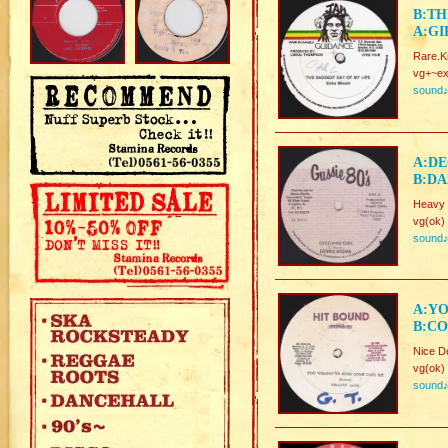
B:TH
A:GI
Rare.K
vg+~ex
sound
A:DE
B:DA
Heavy 
vg(ok)
sound
A:Y
B:C
Nice D
vg(ok)
sound