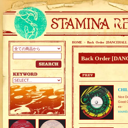
HOME
>
Back Order [DANCEHALL
Back Order [DA
CHI
Nice D
Good C
ex-
sound