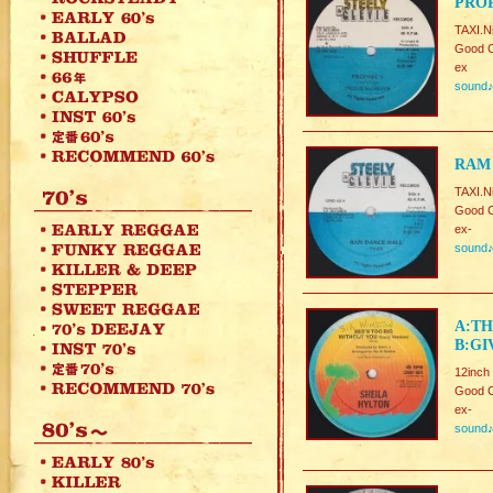
PRO
TAXI.N
Good C
ex
sound
RAM 
TAXI.N
Good C
ex-
sound
A:TH
B:GI
12inch
Good C
ex-
sound