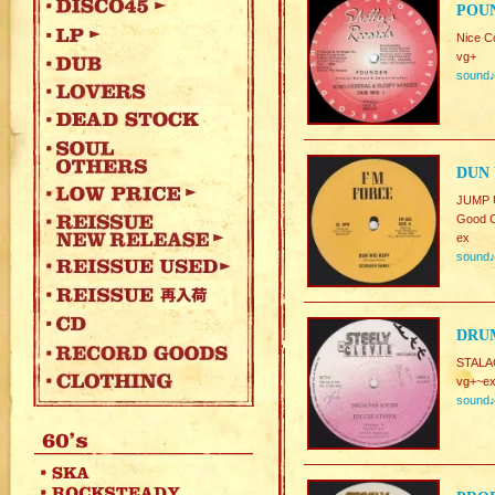
POU
Nice C
vg+
sound
DUN 
JUMP 
Good C
ex
sound
DRUM
STALAG
vg+~ex
sound