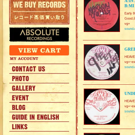
A:IN
B:MI
Earl
Good.
vg+
sound
GREE
HEAVE
vg+~ex
sound
UNDE
HEAVE
vg+~ex
sound