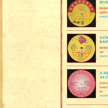
READ
BA BA
vg(ok)
sound
A:I'
B:KI
BA BA 
vg+
sound
A:TH
AA:T
DON 
Good C
ex-
sound