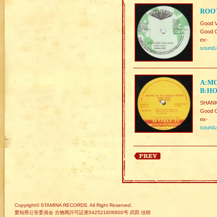
ROOT
Good V
Good C
ex-
sound
A:MO
B:HO
SHANK
Good C
ex-
sound
Copyright© STAMINA RECORDS. All Right Reserved.
愛知県公安委員会 古物商許可証第542521606800号 武田 佳樹